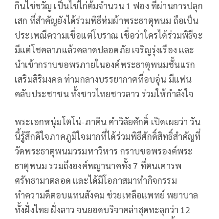
กินไข่ขวัญ เป็นไข่ไก่ต้มจำนวน 1 ฟอง ที่ผ่านการปลุก
เสก ที่สำคัญยังได้ร่วมพิธีห่มผ้าพระธาตุพนม ถือเป็น
ประเพณีความเชื่อแต่โบราณ เชื่อว่าใครได้ร่วมพิธีจะ
มีแต่โชคลาภแล้วคลาดปลอดภัย เจริญรุ่งเรือง และ
นำเข้ากราบขอพรภายในองค์พระธาตุพนมชั้นแรก
เสริมสิริมงคล ท่ามกลางบรรยากาศที่อบอุ่น มีแฟน
คลับประชาชน ทั้งชาวไทยชาวลาว ร่วมให้กำลังใจ
พระเอกหนุ่มโตโน่-ภาคิน คำวิลัยศักดิ์ เปิดเผยว่า วัน
นี้รู้สึกดีใจภาคภูมิใจมากที่ได้ร่วมพิธีศักดิ์สิทธิ์สำคัญที่
วัดพระธาตุพนมวรมหาวิหาร กราบขอพรองค์พระ
ธาตุพนม รวมถึงองค์พญานาคทั้ง 7 ที่ตนเคารพ
ศรัทธามาตลอด และได้มีโอกาสมาทำกิจกรรม
ทำความดีตอบแทนสังคม ช่วยเหลือแพทย์ พยาบาล
ทั้งฝั่งไทย ฝั่งลาว จนยอดบริจาคล่าสุดทะลุกว่า 12