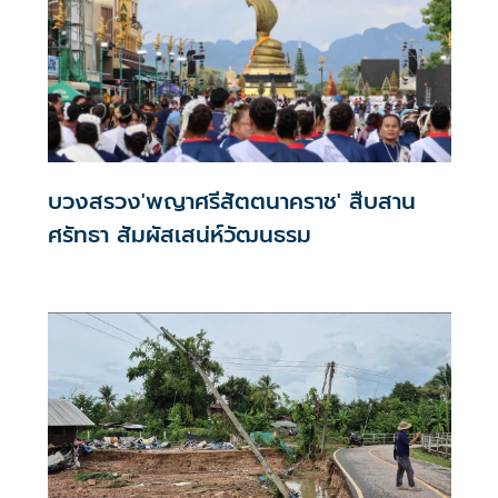
บวงสรวง'พญาศรีสัตตนาคราช' สืบสาน
ศรัทธา สัมผัสเสน่ห์วัฒนธรม