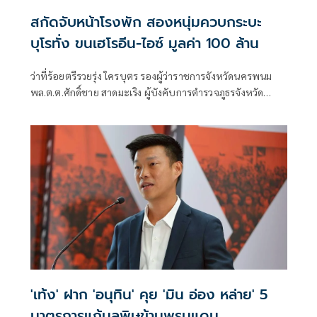
สกัดจับหน้าโรงพัก สองหนุ่มควบกระบะ
บุโรทั่ง ขนเฮโรอีน-ไอซ์ มูลค่า 100 ล้าน
ว่าที่ร้อยตรีรวยรุ่ง ใครบุตร รองผู้ว่าราชการจังหวัดนครพนม
พล.ต.ต.ศักดิ์ชาย สาดมะเริง ผู้บังคับการตำรวจภูธรจังหวัด
นครพนม (ผบก.ภ.จว.นครพนม) พ.ต.ท.ณรายุทธ ไตรยสุทธิ์ รอง
ผู้กำกับสืบสวนตำรวจภูธรจังหวัดนครพนม
'เท้ง' ฝาก 'อนุทิน' คุย 'มิน อ่อง หล่าย' 5
มาตรการแก้มลพิษข้ามพรมแดน