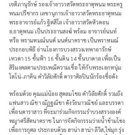
เจติภานุรักษ์ รองเจ้าอาวาสวัดพระธาตุพนม พระครู
พนมปรีชากร เลขานุการเจ้าอาวาสวัดพระธาตุพนม
พระอาจารย์แก้ว ฐิตสีโล เจ้าอาวาสวัดหัวดอน
อ.ธาตุพนม เป็นประธานสงฆ์ พร้อม อาจารย์นนท์
หรือ พรามหมณ์นนต์ มนต์นาคราช เป็นพราหมณ์
ประกอบพิธี อ่านโองการบวงสรวงเทพาอารักษ์
เทวดา 15 ชั้นฟ้า 16 ชั้นดิน 14 ชั้นบาดาล เพื่อเป็น
สิริมงคลตามประเพณีความเชื่อ ให้กับพระเอกหนุ่ม
โตโน่-ภาคิน คำวิลัยศักดิ์ ดาราศิลปินนักร้องชื่อดัง
พร้อมด้วย คุณแม่น้อย สุดลมโชย คำวิลัยศักดิ์ รวมถึง
แฟนสาว ณิชา ณัฏฐณิชา ดังวัธนาวณิชย์ และบรรดา
เพื่อนดาราสาว ที่จะมาร่วมกิจกรรมรำบวงสรวงองค์
พญาศรีสัตนาคราช ในการจัดกิจกรรมว่ายน้ำข้ามโขง
เพื่อการกุศล ประกอบด้วย ฮาน่า ฮาน่า ลีวิส,ไข่มุก รุ่ง