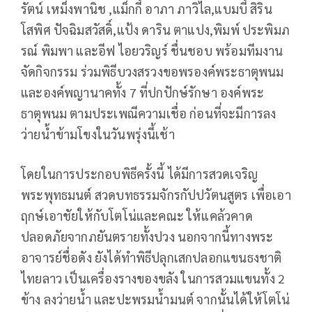
รัตน์ เหม็งพานิช ,แม็กกี้ อาภา ภาวิไล,แบมบี้ สิริน
โสพิศ ปัจฉิมสวัสดิ์,แป้ง ดาริน ตาแปง,พิมพ์ ประพิมภ
รณ์ พิมพา และอีฟ ไอยวริญร์ ชื่นชอบ พร้อมทีมงาน
จัดกิจกรรม ร่วมพิธีบวงสรวงขอพรองค์พระธาตุพนม
และองค์พญานาคทั้ง 7 ที่ปกปักษ์รักษา องค์พระ
ธาตุพนม ตามประเพณีความเชื่อ ก่อนที่จะมีการลง
ว่ายน้ำข้ามโขงในวันพรุ่งนี้เช้า
โดยในการประกอบพิธีครั้งนี้ ได้มีการสวดเจริญ
พระพุทธมนต์ สวดบทธรรมจักรกัปปวัตนสูตร เพื่อเอา
ฤกษ์เอาชัยให้กับโตโน่และคณะ ให้แคล้วคาด
ปลอดภัยจากภยันตรายทั้งปวง นอกจากนี้ทางพระ
อาจารย์ชื่อดัง ยังได้ทำพิธีปลุกเสกปลอกแขนธงชาติ
ไทยลาว เป็นเครื่องรางของขลัง ในการสวมแขนทั้ง 2
ข้าง ลงว่ายน้ำ และปะพรมน้ำมนต์ จากนั้นได้ให้โตโน่