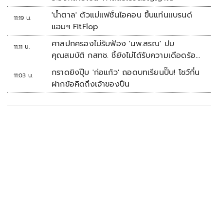
'น้ำตาล' ตัวแม่แฟชั่นไอคอน ขึ้นแท่นแบรนด์
11:19 น.
แอมฯ FitFlop
ศาลปกครองไม่รับฟ้อง 'นพ.สรณ' ปม
11:11 น.
คุณสมบัติ กสทช. ชี้ยังไม่ได้รับความเดือดร้อน
เสียหาย
กราดยิงปุ๊บ 'ก่อแก้ว' ถอดบทเรียนปั๊บ! โชว์กึ๋น
11:03 น.
ฝากข้อคิดถึงเจ้าของปืน