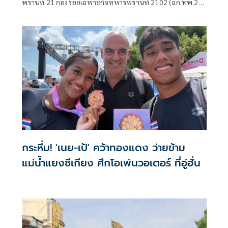
พรานที่ 21 กองร้อยเฉพาะกิจทหารพรานที่ 2102 (ฉก.ทพ.21
ร้อย.ฉก.ทพ.2102) ต.ไชยบุรี อ.ท่าอุเทน จ.นครพนม
กระหึ่ม! 'เนย-เป้' คว้าทองแดง ว่ายข้าม
แม่น้ำแยงซีเกียง ศึกโอเพ่นวอเตอร์ ที่อู่ฮั่น