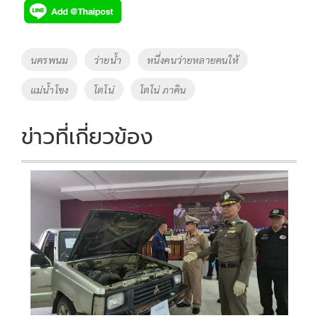
e
tt
p
e
ar
b
er
y
e
o
Li
Tags
นครพนม
ว่ายน้ำ
หนึ่งคนว่ายหลายคนให้
o
n
แม่น้ำโขง
โตโน่
โตโน่ ภาคิน
k
k
ข่าวที่เกี่ยวข้อง