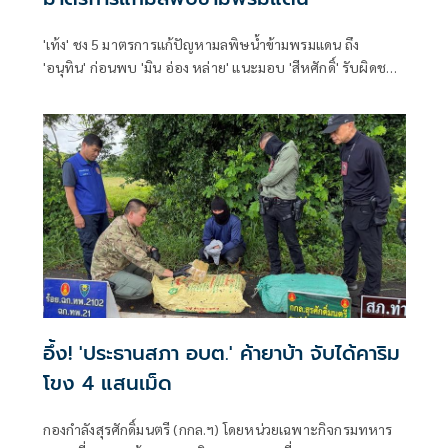
'เท้ง' ชง 5 มาตรการแก้ปัญหามลพิษน้ำข้ามพรมแดน ถึง
'อนุทิน' ก่อนพบ 'มิน อ่อง หล่าย' แนะมอบ 'สีหศักดิ์' รับผิดชอบ
หลัก ฝ่ายค้านติดตามความคืบหน้าทุกไตรมาส
อึ้ง! 'ประธานสภา อบต.' ค้ายาบ้า จับได้คาริม
โขง 4 แสนเม็ด
กองกำลังสุรศักดิ์มนตรี (กกล.ฯ) โดยหน่วยเฉพาะกิจกรมทหาร