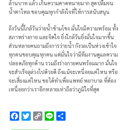
ล้านบาท แล้ว เกินความคาดหมายมาก สุดปลื้มจน
น้ำตาไหล ขอบคุณทุกกำลังใจที่ให้การสนับสนุน
ถึงวันนี้ใกล้วันว่ายน้ำข้ามโขง มั่นใจมีความพร้อม ทั้ง
สภาพร่างกาย และจิตใจ ยิ่งใกล้วันยิ่งมั่นใจมากขึ้น
ส่วนหลายคนถามถึงการว่ายน้ำ กังวลเป็นห่วงเข้าใจ
ทุกคนขอบคุณทุกคน แต่มั่นใจว่ามีทีมงานดูแลความ
ปลอดภัยทุกด้าน รวมถึงร่างกายตนพร้อมมาก มั่นใจ
จะสำเร็จลุล่วงไปด้วยดี ถึงแม้จะเหนื่อยแค่ไหน หรือ
จะเสี่ยงแค่ไหน ขอได้ทำเพื่อแพทย์ พยาบาล ที่ต้อง
เหนื่อยกว่าเราอีกหลายเท่าถือว่าภูมิใจที่สุด
F
T
C
Li
S
ac
wi
o
n
h