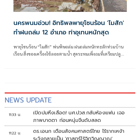
นครพนมอ่วม! อิทธิพลพายุโซนร้อน 'ไมสัก'
ทำฝนถล่ม 12 อำเภอ ท่าอุเทนหนักสุด
พายุโซนร้อน “ไมสัก” พ่นพิษถล่ม ฝนถล่มหนักทะลักท่วมบ้าน
เรือน สิ่งของเครื่องใช้ลอยตามน้ำ สุดระทมเพิ่งถมที่เตรียมปลูก
บ้าน น้ำซัดดินหายเกลี้ยง
NEWS UPDATE
เปิดปมหึงเลือด! นศ.ปวส.กลับห้องแฟน เจอ
11:33 น.
ภาพบาดตา ก่อนหนุ่มจีนดับสลด
ดร.เอนก เตือนสังคมศาสตร์ไทย ไร้รากเหง้า
11:22 น.
ระวังกลายเป็น 'ศาสตร์ไร้จิตวิญญาณ'