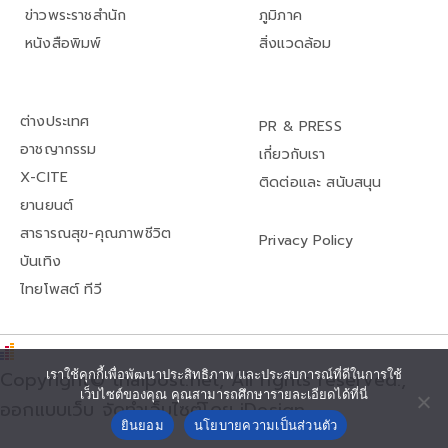
ข่าวพระราชสำนัก
ภูมิภาค
หนังสือพิมพ์
สิ่งแวดล้อม
ต่างประเทศ
PR & PRESS
อาชญากรรม
เกี่ยวกับเรา
X-CITE
ติดต่อและ สนับสนุน
ยานยนต์
สาธารณสุข-คุณภาพชีวิต
Privacy Policy
บันเทิง
ไทยโพสต์ ทีวี
เราใช้คุกกี้เพื่อพัฒนาประสิทธิภาพ และประสบการณ์ที่ดีในการใช้
Copyright© thaipost.net, All rights reserved.,
เว็บไซต์ของคุณ คุณสามารถศึกษารายละเอียดได้ที่นี่
ออกแบบเว็บ จัดทำเว็บไซต์โดย iDesign
ยินยอม
นโยบายความเป็นส่วนตัว