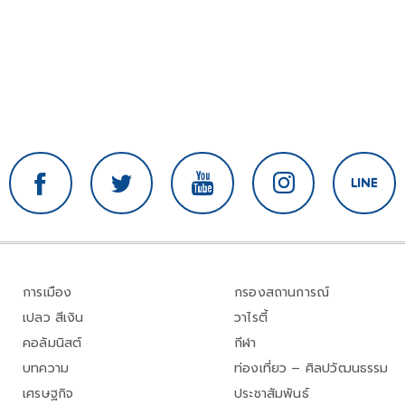
การเมือง
กรองสถานการณ์
เปลว สีเงิน
วาไรตี้
คอลัมนิสต์
กีฬา
บทความ
ท่องเที่ยว – ศิลปวัฒนธรรม
เศรษฐกิจ
ประชาสัมพันธ์