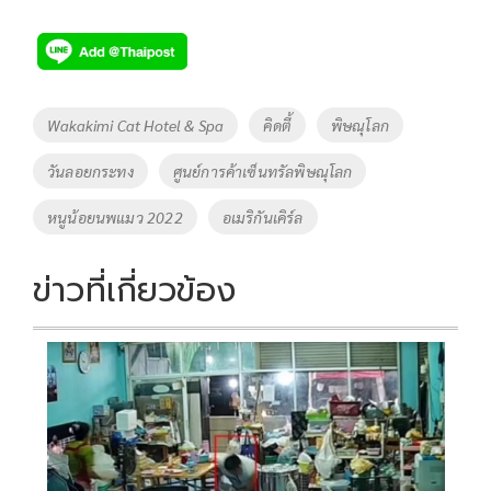
ac
wi
o
n
h
e
tt
p
e
ar
b
er
y
e
o
Li
Tags
Wakakimi Cat Hotel & Spa
คิดตี้
พิษณุโลก
o
n
วันลอยกระทง
ศูนย์การค้าเซ็นทรัลพิษณุโลก
k
k
หนูน้อยนพแมว 2022
อเมริกันเคิร์ล
ข่าวที่เกี่ยวข้อง