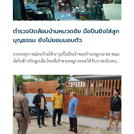
ตำรวจปิดล้อมบ้านหมวดชัย มือปืนยิงใส่ลูก
บุญธรรม ยังไม่ยอมมอบตัว
จากเหตุการณ์คนร้ายใช้อาวุธปืนยิงเจ้าของร้านหมูกระทะ ขณะ
นั่งกินข้าวกับลูกเมีย โชคดีเจ้าของหมูกระทะได้รับบาดเจ็บคน
เดียว ส่วนลูกเมียหลบหนีได้ ล่าสุดมือปืนคือร้อยตำรวจโท
เกษียณอายุราชการ หลังจากก่อเหตุได้หลบเข้าไปอยู่ในบ้าน
ตนเอง ในย่านชุมชนตาลเดี่ยว เทศบาลนครพิษณุโลก ส่วนผู้ได้
รับบาดเจ็บเจ้าหน้าที่กู้ภัยนำส่งโรงพยาบาลกรุงเทพพิษณุโลก