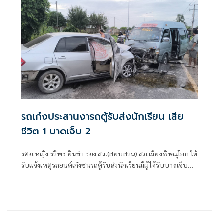
สัก ถูกซุ
รถเก๋งประสานงารถตู้รับส่งนักเรียน เสีย
ชีวิต 1 บาดเจ็บ 2
รตอ.หญิง รวิพร อินขำ รอง สว.(สอบสวน) สภ.เมืองพิษณุโลก ได้
รับแจ้งเหตุรถยนต์เก๋งชนรถตู้รับส่งนักเรียนมีผู้ได้รับบาดเจ็บ
และ เสียชีวิต ที่ถนนสายบึงพระ-วังน้ำใส หมู่ 6 ตำบลบึงพระ
อำเภอเมือง จังหวัดพิษณุโลก จึงรุดตรวจสอบที่เกิดเหตุพร้อม
ด้วยสมาคมกู้ภัยข่าวภาพ พิษณุโลก แพทย์เวรโรงพยาบาล
มหาวิทยาลัยนเรศวร พิษณุโลก