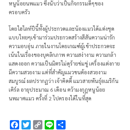
หนูน้อยนพแมว ซึ่งนับว่าเป็นกิจกรรมดีๆของ
ครอบครัว
โดยไฮไลท์ปีนี้ทั้งผู้ประกวดและน้องแมวได้แต่งชุด
แบบไทยๆเข้ามาร่วมประกวดสร้างสีสันความน่ารัก
ความอบอุ่น ภายในงานโดยเกณฑ์ผู้เข้าประกวดจะ
เน้นในเรื่องของบุคลิกภาพ ความสง่างาม ความกล้า
แสดงออก ความเป็นมิตรไม่ดุร้ายข่มขู่ เครื่องแต่งกาย
มีความสวยงาม แต่ที่สำคัญแมวขนต้องสวยงาม
สมบูรณ์ ผลปรากฏว่า เจ้าคิดตี้ แมวสายพันธุ์อเมริกัน
เคิร์ล อายุประมาณ 6 เดือน คว้ามงกุฎหนูน้อย
นพมาศแมว ครั้งที่ 2 ไปครองได้ในที่สุด
F
T
C
Li
S