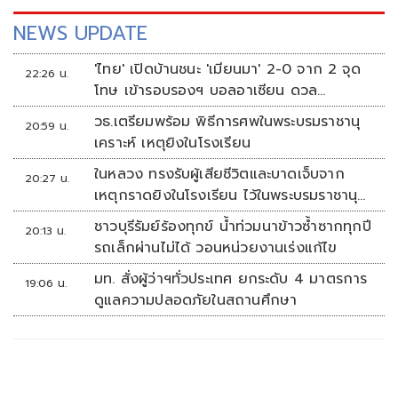
NEWS UPDATE
'ไทย' เปิดบ้านชนะ 'เมียนมา' 2-0 จาก 2 จุด
22:26 น.
โทษ เข้ารอบรองฯ บอลอาเซียน ดวล
'สิงคโปร์'
วธ.เตรียมพร้อม พิธีการศพในพระบรมราชานุ
20:59 น.
เคราะห์ เหตุยิงในโรงเรียน
ในหลวง ทรงรับผู้เสียชีวิตและบาดเจ็บจาก
20:27 น.
เหตุกราดยิงในโรงเรียน ไว้ในพระบรมราชานุ
เคราะห์
ชาวบุรีรัมย์ร้องทุกข์ น้ำท่วมนาข้าวซ้ำซากทุกปี
20:13 น.
รถเล็กผ่านไม่ได้ วอนหน่วยงานเร่งแก้ไข
มท. สั่งผู้ว่าฯทั่วประเทศ ยกระดับ 4 มาตรการ
19:06 น.
ดูแลความปลอดภัยในสถานศึกษา