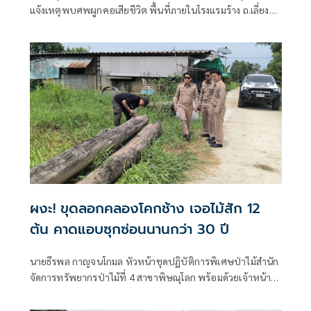
แจ้งเหตุพบศพผูกคอเสียชีวิต พื้นที่ภายในโรงแรมร้าง ถ.เลี่ยง
เมืองพิษณุโลก หมู่ที่ 7 ตำบลบึงพระ อำเภอเมือง จังหวัด
พิษณุโลก จึงรุดตรวจสอบที่เกิดเหตุพร้อมด้วยกู้ภัยพิษณุโลก
มูลนิธิประสาทบุญสถาน แพทย์เวรโรงพยาบาลพุทธชินราช
พิษณุโลก เมื่อมาถึงที่เกิดเหตุพบร่างผู้เสียชีวิตผูกคอตนเองใต้
ต้นยาง
ผงะ! ขุดลอกคลองโคกช้าง เจอไม้สัก 12
ต้น คาดแอบซุกซ่อนนานกว่า 30 ปี
นายธีรพล กาญจนโกมล หัวหน้าชุดปฏิบัติการพิเศษป่าไม้สำนัก
จัดการทรัพยากรป่าไม้ที่ 4 สาขาพิษณุโลก พร้อมด้วยเจ้าหน้าที่
ป่าไม้ เข้าตรวจยึดไม้สักท่อน ที่มีการซุกซ่อนภายในคลองโคก
ช้าง หมู่ 7 ต.สมอแข อ.เมือง จ.พิษณุโลก ซึ่งเจ้าหน้าที่คาดว่าไม้