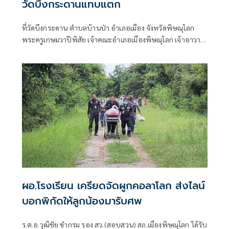
วัดบึงกระดานแทบแตก
ที่วัดบึงกระดาน ตำบลบ้านป่า อำเภอเมือง จังหวัดพิษณุโลก
พระครูเกษมวาปีพิสัย เจ้าคณะอำเภอเมืองพิษณุโลก เจ้าอาวาส
วัดบึงกระดาน รักษาการแทนเจ้าอาวาสวัดนางพญา เป็น
ประธานฝ่ายสงฆ์ ในพิธีนพเคราะห์ต่อชะตาเสริมบารมี สวด
คาถาบูชาพระอุปคุต 88 จบ และตักบาตรเที่ยงคืน 69 รูป
ผอ.โรงเรียน เครียดจัดผูกคอลาโลก ส่งไลน์
บอกพิกัดให้ลูกน้องมารับศพ
ร.ต.อ.วุฒิชัย ขำกรม รอง สว.(สอบสวน) สภ.เมืองพิษณุโลก ได้รับ