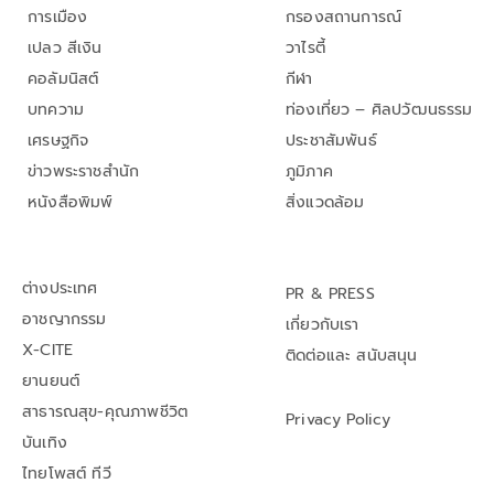
การเมือง
กรองสถานการณ์
เปลว สีเงิน
วาไรตี้
คอลัมนิสต์
กีฬา
บทความ
ท่องเที่ยว – ศิลปวัฒนธรรม
เศรษฐกิจ
ประชาสัมพันธ์
ข่าวพระราชสำนัก
ภูมิภาค
หนังสือพิมพ์
สิ่งแวดล้อม
ต่างประเทศ
PR & PRESS
อาชญากรรม
เกี่ยวกับเรา
X-CITE
ติดต่อและ สนับสนุน
ยานยนต์
สาธารณสุข-คุณภาพชีวิต
Privacy Policy
บันเทิง
ไทยโพสต์ ทีวี