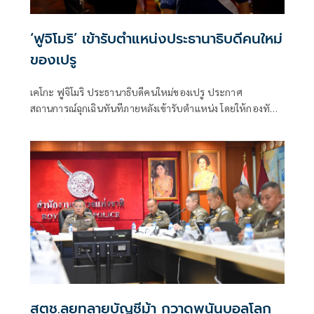
‘ฟูจิโมริ’ เข้ารับตำแหน่งประธานาธิบดีคนใหม่
ของเปรู
เคโกะ ฟูจิโมริ ประธานาธิบดีคนใหม่ของเปรู ประกาศ
สถานการณ์ฉุกเฉินทันทีภายหลังเข้ารับตำแหน่ง โดยให้กองทัพ
“เข้าควบคุมสถานการณ์ชั่วคราว” ในพื้นที่ที่มีอาชญากรรมสูง
ของประเทศ
สตช.ลุยทลายบัญชีม้า กวาดพนันบอลโลก