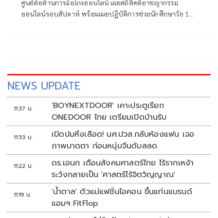
ศูนย์ต่อต้านการฉ้อโกงออนไลน์ เผยสถิติคดีอาชญากรรม
ออนไลน์รอบสัปดาห์ พร้อมเผยปฏิบัติการช่วยนักศึกษาวัย 19
ปี ที่ถูกแก๊งคอลเซ็นเตอร์หลอกให้
NEWS UPDATE
'BOYNEXTDOOR' เคาะประตูเรียก
11:37 น.
ONEDOOR ไทย เตรียมเปิดบ้านรับ
เปิดปมหึงเลือด! นศ.ปวส.กลับห้องแฟน เจอ
11:33 น.
ภาพบาดตา ก่อนหนุ่มจีนดับสลด
ดร.เอนก เตือนสังคมศาสตร์ไทย ไร้รากเหง้า
11:22 น.
ระวังกลายเป็น 'ศาสตร์ไร้จิตวิญญาณ'
'น้ำตาล' ตัวแม่แฟชั่นไอคอน ขึ้นแท่นแบรนด์
11:19 น.
แอมฯ FitFlop