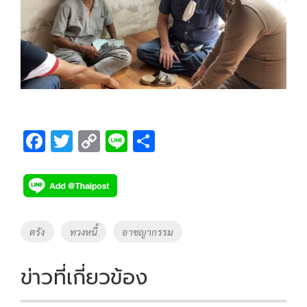
F
T
C
Li
S
ac
wi
o
n
h
e
tt
p
e
ar
b
er
y
e
o
Li
Tags
ตรัง
ทวงหนี้
อาชญากรรม
o
n
k
k
ข่าวที่เกี่ยวข้อง