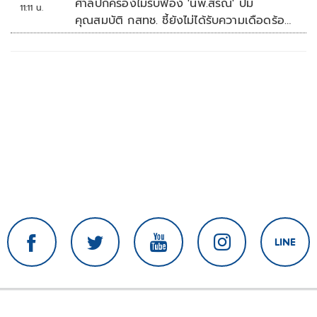
ศาลปกครองไม่รับฟ้อง 'นพ.สรณ' ปม
11:11 น.
คุณสมบัติ กสทช. ชี้ยังไม่ได้รับความเดือดร้อน
เสียหาย