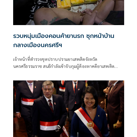
รวบหนุ่มเมืองคอนค้ายานรก ซุกหน้าบ้าน
กลางเมืองนครศรีฯ
เจ้าหน้าที่ตำรวจชุดปราบปรามยาเสพติดจังหวัด
นครศรีธรรมราช สนธิกำลังเข้าจับกุมผู้ต้องหาคดียาเสพติด
พร้อมตรวจยึดยาบ้าจำนวน 52,000 เม็ด บริเวณหน้าบ้