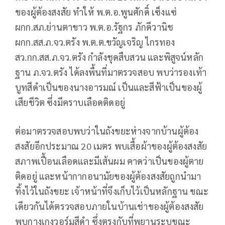
ของผู้ต้องสงสัย ทำให้ พ.ต.อ.พูนศักดิ์ เซ็งแซ่
ผกก.สภ.ย่านตาขาว พ.ต.อ.รัฐกร ภักดีวานิช
ผกก.สส.ภ.จว.ตรัง พ.ต.ต.ขวัญเจริญ ไกรทอง
สว.กก.สส.ภ.จว.ตรัง กำลังชุดสืบสวน และพิสูจน์หลัก
ฐาน ภ.จว.ตรัง ได้ลงพื้นที่มาตรวจสอบ พบว่ารองเท้า
บูทสีดำเป็นของนางอารมณ์ เป็นและสีฟ้าเป็นของผู้
เสียชีวิต ซึ่งมีคราบเลือดติดอยู่
ต่อมาตรวจสอบพบว่าในถังขยะห่างจากบ้านผู้ต้อง
สงสัยอีกประมาณ 20 เมตร พบเสื้อผ้าของผู้ต้องสงสัย
สภาพเปื้อนเลือดและมีเส้นผม คาดว่าเป็นของผู้ตาย
ติดอยู่ และหน้ากากอนามัยของผู้ต้องสงสัยถูกนำมา
ทิ้งไว้ในถังขยะ เจ้าหน้าที่จึงเก็บไว้เป็นหลักฐาน ขณะ
เดียวกันได้ตรวจสอบภายในบ้านเช่าของผู้ต้องสงสัย
พบกางเกงวอร์มสีดำ ซึ่งตรงกับที่พยานระบุขณะ