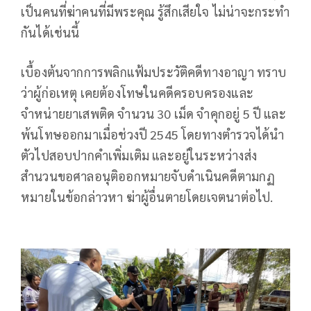
เป็นคนที่ฆ่าคนที่มีพระคุณ รู้สึกเสียใจ ไม่น่าจะกระทำ
กันได้เช่นนี้
เบื้องต้นจากการพลิกแฟ้มประวัติคดีทางอาญา ทราบ
ว่าผู้ก่อเหตุ เคยต้องโทษในคดีครอบครองและ
จำหน่ายยาเสพติด จำนวน 30 เม็ด จำคุกอยู่ 5 ปี และ
พ้นโทษออกมาเมื่อช่วงปี 2545 โดยทางตำรวจได้นำ
ตัวไปสอบปากคำเพิ่มเติม และอยู่ในระหว่างส่ง
สำนวนขอศาลอนุติออกหมายจับดำเนินคดีตามกฏ
หมายในข้อกล่าวหา ฆ่าผู้อื่นตายโดยเจตนาต่อไป.