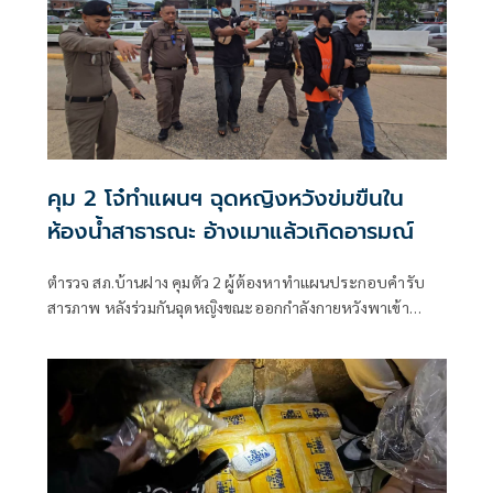
คุม 2 โจ๋ทำแผนฯ ฉุดหญิงหวังข่มขืนใน
ห้องน้ำสาธารณะ อ้างเมาแล้วเกิดอารมณ์
ตำรวจ สภ.บ้านฝาง คุมตัว 2 ผู้ต้องหาทำแผนประกอบคำรับ
สารภาพ หลังร่วมกันฉุดหญิงขณะออกกำลังกายหวังพาเข้า
ห้องน้ำสาธาร