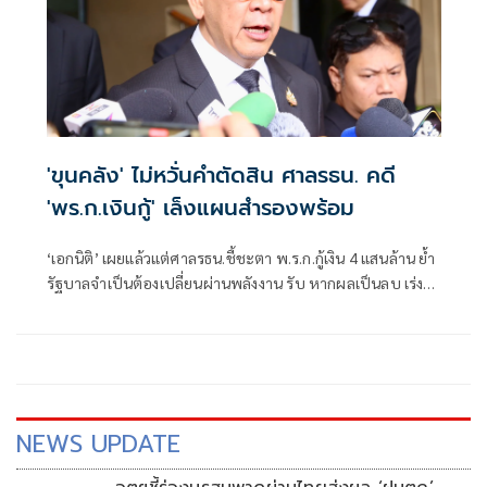
'ขุนคลัง' ไม่หวั่นคำตัดสิน ศาลรธน. คดี
'พร.ก.เงินกู้' เล็งแผนสำรองพร้อม
‘เอกนิติ’ เผยแล้วแต่ศาลรธน.ชี้ชะตา พ.ร.ก.กู้เงิน 4 แสนล้าน ย้ำ
รัฐบาลจำเป็นต้องเปลี่ยนผ่านพลังงาน รับ หากผลเป็นลบ เร่ง
จับมือเอกชนแก้ปัญหา
NEWS UPDATE