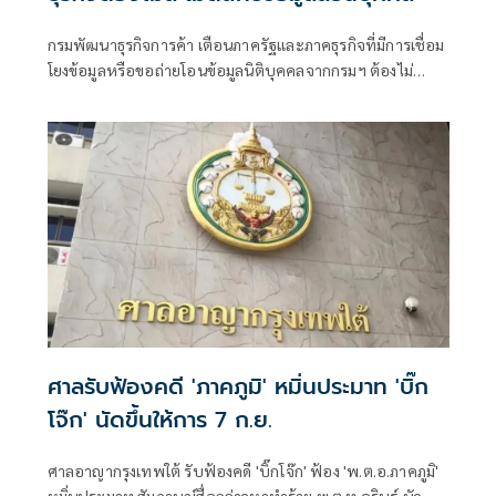
กรมพัฒนาธุรกิจการค้า เตือนภาครัฐและภาคธุรกิจที่มีการเชื่อม
โยงข้อมูลหรือขอถ่ายโอนข้อมูลนิติบุคคลจากกรมฯ ต้องไม่
ละเมิดสิทธิข้อมูลส่วนบุคคล หลังพบว่ามีการนำข้อมูลเผยแพร่
โดยไม่ได้รับอนุญาต เป็นการละเมิดสิทธิตามกฎหมาย PDPA ย้ำ
หากไม่ปฏิบัติตามหรือฝ่าฝืนจะมีความรับผิดทั้งซึ่งมีความผิดทั้ง
ทางแพ่ง ทางอาญา และทางปกครอง
ศาลรับฟ้องคดี 'ภาคภูมิ' หมิ่นประมาท 'บิ๊ก
โจ๊ก' นัดขึ้นให้การ 7 ก.ย.
ศาลอาญากรุงเทพใต้ รับฟ้องคดี 'บิ๊กโจ๊ก' ฟ้อง 'พ.ต.อ.ภาคภูมิ'