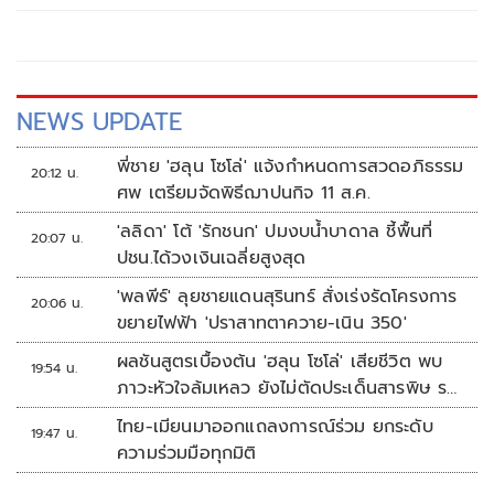
NEWS UPDATE
พี่ชาย 'ฮลุน โซโล่' แจ้งกำหนดการสวดอภิธรรม
20:12 น.
ศพ เตรียมจัดพิธีฌาปนกิจ 11 ส.ค.
'ลลิดา' โต้ 'รักชนก' ปมงบน้ำบาดาล ชี้พื้นที่
20:07 น.
ปชน.ได้วงเงินเฉลี่ยสูงสุด
'พลพีร์' ลุยชายแดนสุรินทร์ สั่งเร่งรัดโครงการ
20:06 น.
ขยายไฟฟ้า 'ปราสาทตาควาย-เนิน 350'
ผลชันสูตรเบื้องต้น 'ฮลุน โซโล่' เสียชีวิต พบ
19:54 น.
ภาวะหัวใจล้มเหลว ยังไม่ตัดประเด็นสารพิษ รอ
จอร์เจียส่งผลตรวจครั้งแรก
ไทย-เมียนมาออกแถลงการณ์ร่วม ยกระดับ
19:47 น.
ความร่วมมือทุกมิติ