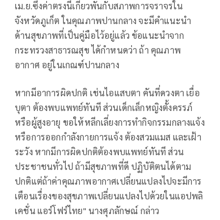
เม.ย.ซึ่งค่าตรงนี้เกี่ยวพันกับสภาพการจราจรใน
จังหวัดภูเก็ต ในคุณภาพปานกลาง จะมีคำแนะนำ
ด้านสุขภาพที่เป็นคู่มือไว้อยู่แล้ว ข้อแนะนำจาก
กระทรวงสาธารณสุข ได้กำหนดว่า ถ้า คุณภาพ
อากาศ อยู่ในเกณฑ์ปานกลาง
หากมีอาการผิดปกติ เช่นไอแสบตา คันที่ดวงตา เยื่อ
บุตา ต้องพบแพทย์ทันที ส่วนเด็กเล็กหญิงตั้งครรภ์
หรือผู้สูงอายุ ขอให้หลีกเลี่ยงการทำกิจกรรมกลางแจ้ง
หรือการออกกำลังกายการแจ้ง ต้องสวมแมส และเฝ้า
ระวัง หากมีการผิดปกติต้องพบแพทย์ทันที ส่วน
ประชาชนทั่วไป ถ้ามีสุขภาพที่ดี ปฏิบัติตนได้ตาม
ปกติแต่ถ้าค่าคุณภาพอากาศเปลี่ยนแปลงไปจะมีการ
เตือนเรื่องของสุขภาพเปลี่ยนแปลงไปด้วยในแอปพลิ
เคชั่น แอร์โฟร์ไทย" นางศุภลักษณ์ กล่าว