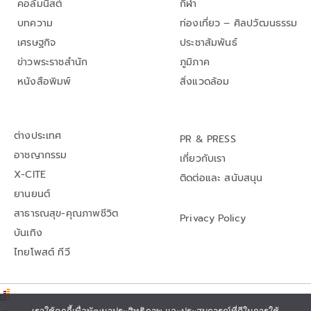
คอลัมนิสต์
กีฬา
บทความ
ท่องเที่ยว – ศิลปวัฒนธรรม
เศรษฐกิจ
ประชาสัมพันธ์
ข่าวพระราชสำนัก
ภูมิภาค
หนังสือพิมพ์
สิ่งแวดล้อม
ต่างประเทศ
PR & PRESS
อาชญากรรม
เกี่ยวกับเรา
X-CITE
ติดต่อและ สนับสนุน
ยานยนต์
สาธารณสุข-คุณภาพชีวิต
Privacy Policy
บันเทิง
ไทยโพสต์ ทีวี