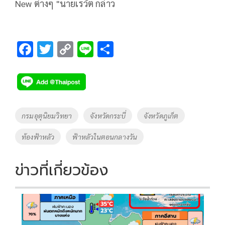
New ต่างๆ "นายเรวัต กล่าว
F
T
C
Li
S
ac
wi
o
n
h
e
tt
p
e
ar
b
er
y
e
o
Li
Tags
กรมอุตุนิยมวิทยา
จังหวัดกระบี่
จังหวัดภูเก็ต
o
n
ท้องฟ้าหลัว
ฟ้าหลัวในตอนกลางวัน
k
k
ข่าวที่เกี่ยวข้อง