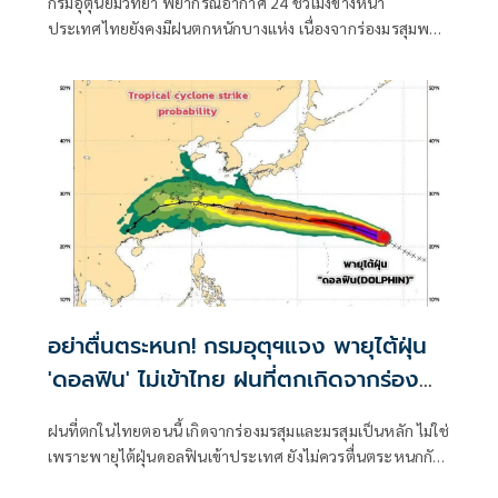
กรมอุตุนิยมวิทยา พยากรณ์อากาศ 24 ชั่วโมงข้างหน้า
ประเทศไทยยังคงมีฝนตกหนักบางแห่ง เนื่องจากร่องมรสุมพาด
ผ่านตอนบนของภาคเหนือ
อย่าตื่นตระหนก! กรมอุตุฯแจง พายุไต้ฝุ่น
'ดอลฟิน' ไม่เข้าไทย ฝนที่ตกเกิดจากร่อง
มรสุม
ฝนที่ตกในไทยตอนนี้ เกิดจากร่องมรสุมและมรสุมเป็นหลัก ไม่ใช่
เพราะพายุไต้ฝุ่นดอลฟินเข้าประเทศ ยังไม่ควรตื่นตระหนกกับ
ข่าวลือ