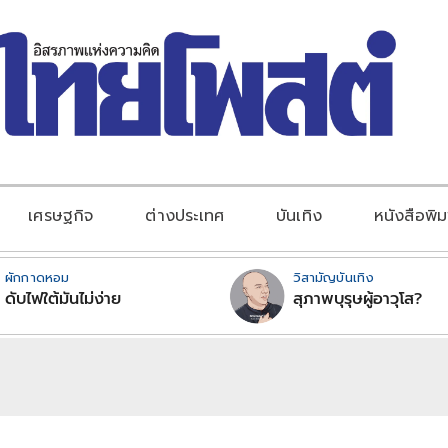
เศรษฐกิจ
ต่างประเทศ
บันเทิง
หนังสือพิม
ผักกาดหอม
วิสามัญบันเทิง
ดับไฟใต้มันไม่ง่าย
สุภาพบุรุษผู้อาวุโส?