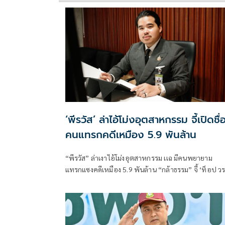
‘พีรวัส’ ล่าไอ้โม่งอุตสาหกรรม จี้เปิดชื่
คนแทรกคดีเหมือง 5.9 พันล้าน
“พีรวัส” ล่าเงาไอ้โม่งอุตสาหกรรม เเฉ มีคนพยายาม
แทรกแซงคดีเหมือง 5.9 พันล้าน “กล้าธรรม” จี้ ‘ท็อป วราวุ
ธ’ ศาลตัดสินแล้ว รัฐบาลต้องมีหน้าที่บังคับคดี