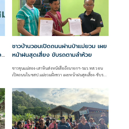
ชาวบ้านวอนเปิดถนนผ่านป่าแม่ยวม เผย
ง
หน้าฝนสุดเสี่ยง ขับรถตามลำห้วย
ชาวขุนแม่สอง-เสาหินส่งหนังสือถึงนายกฯ-รมว.ทส.วอน
เปิดถนนใน ขสป.แม่ยวมฝั่งขวา เผยหน้าฝนสุดเสี่ยง-ขับรถ
่วย
ตามลำห้วย
น