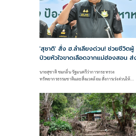
'สุชาติ' สั่ง ฮ.ลำเลียงด่วน! ช่วยชีวิตผู้
ป่วยหัวใจขาดเลือดจากแม่ฮ่องสอน ส่
ถึงมือแพทย์เชียงใหม่ทันสงกรานต์
นายสุชาติ ชมกลิ่น รัฐมนตรีว่าการกระทรวง
ทรัพยากรธรรมชาติและสิ่งแวดล้อม สั่งการเร่งด่วนให้
สนับสนุนภารกิจการแพทย์ฉุกเฉิน ส่งเฮลิคอปเตอร์เข้าช
เหลือผู้ป่วยวิกฤตจากพื้นที่ห่างไกลในจังหวัดแม่ฮ่องสอ
เพื่อนำตัวเข้ารับการรักษาอย่างทันท่วงทีในจังหวัด
เชียงใหม่