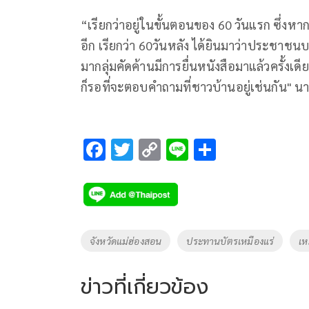
“เรียกว่าอยู่ในขั้นตอนของ 60 วันแรก ซึ่งหา
อีก เรียกว่า 60วันหลัง ได้ยินมาว่าประชาชนบ
มากลุ่มคัดค้านมีการยื่นหนังสือมาแล้วครั้งเดี
ก็รอที่จะตอบคำถามที่ชาวบ้านอยู่เช่นกัน" น
F
T
C
Li
S
ac
wi
o
n
h
e
tt
p
e
ar
b
er
y
e
o
Li
Tags
จังหวัดแม่ฮ่องสอน
ประทานบัตรเหมืองแร่
เห
o
n
k
k
ข่าวที่เกี่ยวข้อง