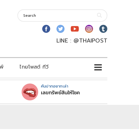
LINE : @THAIPOST
พ์
ไทยโพสต์ ทีวี
คันปากอยากเล่า
เลขทรัพย์สินให้โชค