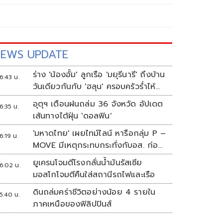
EWS UPDATE
ร่าง 'น้องอั้ม' ลูกเรือ 'มยุรีนารี' ถึงบ้าน
6:43 น.
วันเดียวกันกับ 'ฮลุน' ครอบครัวร่ำไห้
เผยฝันอยากเป็นทหารเรือ
อุตุฯ เตือนฝนถล่ม 36 จังหวัด อัปเดต
6:35 น.
เส้นทางไต้ฝุ่น 'ดอลฟิน'
'มหาดไทย' เผยไทม์ไลน์ หารือกลุ่ม P –
6:19 น.
MOVE มีเหตุกระทบกระทั่งกับอส. ก่อน
พาส่งขึ้นรถกลับ
ยูเครนโจมตีโรงกลั่นน้ำมันรัสเซีย
6:02 น.
มอสโกโจมตีคืนใส่สถานีรถไฟและเรือ
ดินถล่มคร่าชีวิตอย่างน้อย 4 รายใน
5:40 น.
ภาคเหนือของฟิลิปปินส์