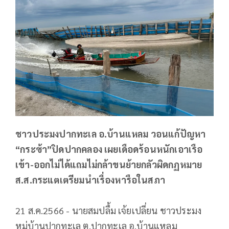
ชาวประมงปากทะเล อ.บ้านแหลม วอนแก้ปัญหา
“กระซ้า”ปิดปากคลอง เผยเดือดร้อนหนักเอาเรือ
เข้า-ออกไม่ได้แถมไม่กล้าขนย้ายกลัวผิดกฏหมาย
ส.ส.กระแตเตรียมนำเรื่องหารือในสภา
21 ส.ค.2566 - นายสมปลื้ม เจ้ยเปลี่ยน ชาวประมง
หมู่บ้านปากทะเล ต.ปากทะเล อ.บ้านแหลม