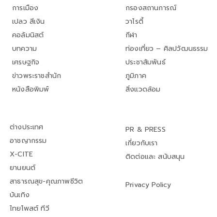
การเมือง
กรองสถานการณ์
เปลว สีเงิน
วาไรตี้
คอลัมนิสต์
กีฬา
บทความ
ท่องเที่ยว – ศิลปวัฒนธรรม
เศรษฐกิจ
ประชาสัมพันธ์
ข่าวพระราชสำนัก
ภูมิภาค
หนังสือพิมพ์
สิ่งแวดล้อม
ต่างประเทศ
PR & PRESS
อาชญากรรม
เกี่ยวกับเรา
X-CITE
ติดต่อและ สนับสนุน
ยานยนต์
สาธารณสุข-คุณภาพชีวิต
Privacy Policy
บันเทิง
ไทยโพสต์ ทีวี