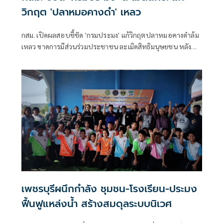
วิกฤต 'ปลาหมอคางดำ' เหลว
กสม. เปิดผลสอบชี้ชัด 'กรมประมง' แก้วิกฤตปลาหมอคางดำล้ม
เหลว ขาดการมีส่วนร่วมประชาชน ละเมิดสิทธิมนุษยชน หลัง
ระบาด 19 จังหวัด สั่งเร่งทบทวนแผน เพิ่มงบ เปิดทางภาค
ประชาชนร่วมคลี่คลาย
เพชรบุรีผนึกกำลัง ชุมชน-โรงเรียน-ประมง
ฟื้นฟูแหล่งน้ำ สร้างสมดุลระบบนิเวศ