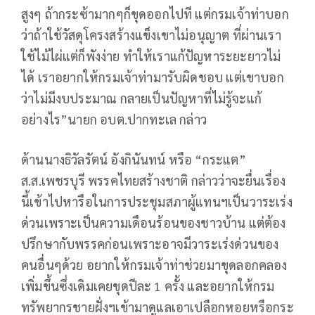
สูงๆ ถ้ากระซ้ามากๆก็ขุดออกไปที แต่กรมเจ้าท่าบอก
ว่าถ้าใช้วัสดุโครงสร้างแข็งเขาไม่อนุญาต ที่ผ่านเรา
ใช้ไม้ไผ่แต่ก็พังง่าย ทำให้เราแก้ปัญหาระยะยาวไม่
ได้ เราอยากให้กรมเจ้าท่ามารับผิดชอบ แต่เขาบอก
ว่าไม่มีงบประมาณ กลายเป็นปัญหาที่ไม่รู้จะแก้
อย่างไร”นายก อบต.ปากทะเล กล่าว
ด้านนางธิวัลรัตน์ อังกินันทน์ หรือ “กระแต”
ส.ส.เพชรบุรี พรรคไทยสร้างชาติ กล่าวว่าจะยื่นเรื่อง
นี้เข้าไปหารือในการประชุมสภาผู้แทนฯเป็นวาระเร่ง
ด่วนเพราะเป็นความเดือนร้อนของชาวบ้าน แต่ต้อง
ปรึกษากับพรรคก่อนเพราะอาจมีวาระเร่งด่วนของ
คนอื่นๆด้วย อยากให้กรมเจ้าท่าช่วยมาขุดลอกคลอง
เพิ่มขึ้นซึ่งเดิมเคยขุดปีละ 1 ครั้ง และอยากให้กรม
ทรัพยากรชายฝั่งฯเข้ามาดูแลเอาเปลือกหอยหรือกระ