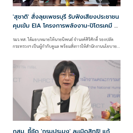
'สุชาติ' สั่งลุยเพชรบุรี รับฟังเสียงประชาชน
คุมเข้ม EIA โครงการพลังงาน-ปิโตรเคมี ย้ำ
โปร่งใสทุกขั้นตอน
รมว.ทส. ได้มอบหมายให้นายนิพนธ์ จำนงค์ศิริศักดิ์ รองปลัด
กระทรวงฯ เป็นผู้กำกับดูแล พร้อมสั่งการให้สำนักงานนโยบาย
และแผนทรัพยากรธรรมชาติและสิ่งแวดล้อม (สผ.) เร่งจัดเวที
รับฟังความคิดเห็นของประชาชนอย่างโปร่งใสและรอบด้าน
โดยมีนายบรรณรักษ์ เสริมทอง เลขาธิการ สผ. ลงพื้นที่ร่วมรับฟัง
ความคิดเห็นด้วยตนเอง
กสม. ชี้ชัด 'กรมประมง' ละเมิดสิทธิ! แก้