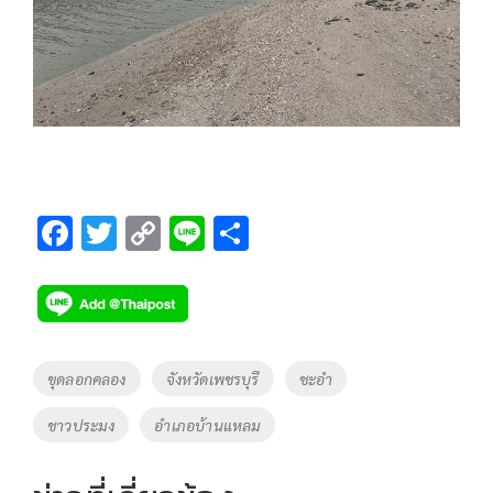
F
T
C
Li
S
ac
wi
o
n
h
e
tt
p
e
ar
b
er
y
e
o
Li
Tags
ขุดลอกคลอง
จังหวัดเพชรบุรี
ชะอำ
o
n
ชาวประมง
อำเภอบ้านแหลม
k
k