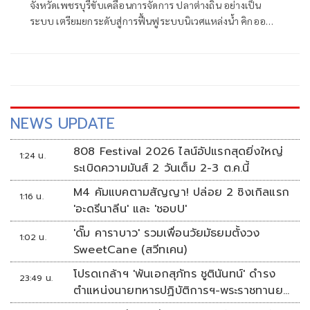
จังหวัดเพชรบุรีขับเคลื่อนการจัดการ ปลาต่างถิ่น อย่างเป็น
ระบบ เตรียมยกระดับสู่การฟื้นฟูระบบนิเวศแหล่งน้ำ คิกออฟที่
โรงเรียนบางขุนไทร (ผดุงวิทยา) ผนึกกำลัง ชุมชน และน้องๆ
นักเรียน ช่วยกันทำจุลินทรีย์ก้อน หรือ EM ball มอบให้
เกษตรกรและชาวประมง
NEWS UPDATE
808 Festival 2026 ไลน์อัปแรกสุดยิ่งใหญ่
1:24 น.
ระเบิดความมันส์ 2 วันเต็ม 2-3 ต.ค.นี้
M4 คัมแบคตามสัญญา! ปล่อย 2 ซิงเกิลแรก
1:16 น.
'อะดรีนาลีน' และ 'ชอบU'
'ดั๊ม คาราบาว' รวมเพื่อนวัยมัธยมตั้งวง
1:02 น.
SweetCane (สวีทเคน)
โปรดเกล้าฯ 'พันเอกสุภัทร ชูตินันทน์' ดำรง
23:49 น.
ตำแหน่งนายทหารปฏิบัติการฯ-พระราชทานยศ
'พลตรี'