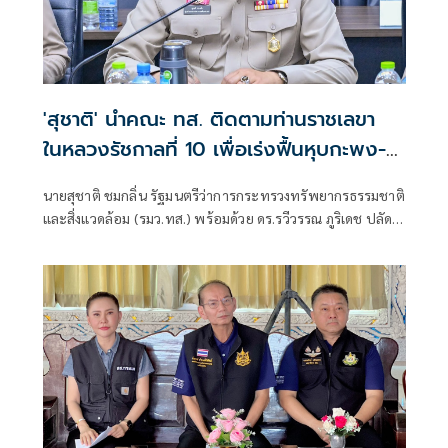
'สุชาติ' นำคณะ ทส. ติดตามท่านราชเลขา
ในหลวงรัชกาลที่ 10 เพื่อเร่งฟื้นหุบกะพง-
ห้วยทรายใต้ แก้น้ำแล้ง-เพิ่มพื้นที่สีเขียว ยก
นายสุชาติ ชมกลิ่น รัฐมนตรีว่าการกระทรวงทรัพยากรธรรมชาติ
ระดับคุณภาพชีวิตประชาชน
และสิ่งแวดล้อม (รมว.ทส.) พร้อมด้วย ดร.รวีวรรณ ภูริเดช ปลัด
กระทรวงทรัพยากรธรรมชาติและสิ่งแวดล้อม และคณะผู้
บริหาร ลงพื้นที่จังหวัดเพชรบุรี เพื่อติดตามความก้าวหน้า
โครงการตามข้อสั่งการของราชเลขานุการในพระองค์ แผนงาน
โครงการเพิ่มประสิทธิภาพการเก็บกับน้ำในพื้นที่โครงการจัด
พัฒนาที่ดินตามพระราชประสงค์หุบกะพง และศูนย์ศึกษาการ
พัฒนาห้วยทรายอันเนื่องมาจากพระราชดำริ อำเภอชะอำ
จังหวัดเพชรบุรี