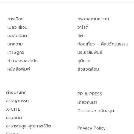
การเมือง
กรองสถานการณ์
เปลว สีเงิน
วาไรตี้
คอลัมนิสต์
กีฬา
บทความ
ท่องเที่ยว – ศิลปวัฒนธรรม
เศรษฐกิจ
ประชาสัมพันธ์
ข่าวพระราชสำนัก
ภูมิภาค
หนังสือพิมพ์
สิ่งแวดล้อม
ต่างประเทศ
PR & PRESS
อาชญากรรม
เกี่ยวกับเรา
X-CITE
ติดต่อและ สนับสนุน
ยานยนต์
สาธารณสุข-คุณภาพชีวิต
Privacy Policy