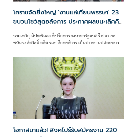
โคราชจัดยิ่งใหญ่ 'งานแห่เทียนพรรษา' 23
ขบวนโชว์สุดอลังการ ประกาศผลชนะเลิศคืน
นี้
นายเทวัญ ลิปตพัลลภ ที่ปรึกษารองนายกรัฐมนตรี ศ.ดร.ยศ
ชนัน วงศ์สวัสดิ์ อดีต รมช.ศึกษาธิการ เป็นประธานปล่อยขบวน
แห่เทียนพรรษาของจังหวัดนครราชสีมา ประจำปี 2569 ภายใต้
ชื่องาน “พุทธศิลป์ และแสงธรรมแห่งศรัทธา” ชิงถ้วย
พระราชทาน สมเด็จพระกนิษฐาธิราชเจ้า
โอกาสมาแล้ว! สิงคโปร์รับสมัครงาน 220