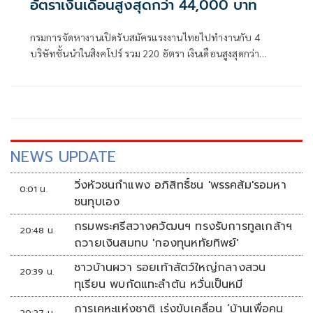
อัตราเงินเดือนสูงสุดกว่า 44,000 บาท
กรมการจัดหางานเปิดรับสมัครแรงงานไทยไปทำงานกับ 4
บริษัทชั้นนำในสิงคโปร์ รวม 220 อัตรา เงินเดือนสูงสุดกว่า
44,000 บาท สมัครออนไลน์ได้ฟรีถึง 31 ก.ค. นายจ้างรับผิด
ชอบค่าใช้จ่ายตามหลักเกณฑ์ทั้งหมด
NEWS UPDATE
วิ่งหัวชนกำแพง อภิสิทธิ์ชน 'พรรคส้ม'รอมหา
0:01 น.
ชนทุบเอง
กรมพระศรีสวางควัฒนฯ ทรงรับการทูลเกล้าฯ
20:48 น.
ถวายเงินสมทบ 'กองทุนหทัยทิพย์'
ชาวบ้านผวา รอยเท้าสัตว์ใหญ่กลางสวน
20:39 น.
ทุเรียน พบกัดแทะลำต้น หวั่นเป็นหมี
การเคหะแห่งชาติ เร่งขับเคลื่อน ‘บ้านเพื่อคน