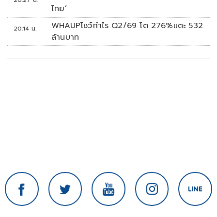
20:27 น.
ไทย’
WHAUPโชว์กำไร Q2/69 โต 276%แตะ 532
20:14 น.
ล้านบาท