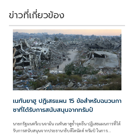
k
k
ข่าวที่เกี่ยวข้อง
เนทันยาฮู ปฏิเสธแผน 15 ข้อสำหรับฉนวนกา
ซาที่ได้รับการสนับสนุนจากทรัมป์
นายกรัฐมนตรีเบนจามิน เนทันยาฮูย้ำจุดยืน ปฏิเสธแผนการที่ได้
รับการสนับสนุนจากประธานาธิบดีโดนัลด์ ทรัมป์ ในการ