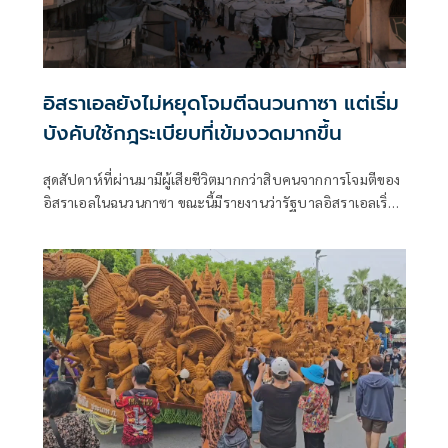
อิสราเอลยังไม่หยุดโจมตีฉนวนกาซา แต่เริ่ม
บังคับใช้กฎระเบียบที่เข้มงวดมากขึ้น
สุดสัปดาห์ที่ผ่านมามีผู้เสียชีวิตมากกว่าสิบคนจากการโจมตีของ
อิสราเอลในฉนวนกาซา ขณะนี้มีรายงานว่ารัฐบาลอิสราเอลเริ่ม
เข้มงวดแนวทางปฏิบัติสำหรับการโจมตีลักษณะดังกล่าวแล้ว