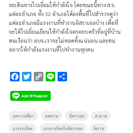
จะเดินทางไปเยี่ยมให้กำลังใจ โดยขณะนี้ทาง ส.จ.
แต่ละอำเภอ ทั้ง 32 อำเภอได้ลงพื้นที่ไปสำรวจดูว่า
แต่ละอำเภอมีแรงงานที่ทำงานอิสราเอลบ้าง เพื่อที่
จะได้ไปเยี่ยมเยียนให้กำลังใจครอยบครัวที่อยู่ที่บ้าน
ตนเรียนว่า อบจ.เราจะไม่ทอดทิ้งแน่นอน และตน
อยากให้กำลังแรงงานที่ไปทำงานทุกคน
F
T
C
Li
S
ac
wi
o
n
h
e
tt
p
e
ar
b
er
y
e
o
Li
Tags
นครราชสีมา
สงคราม
อิสราเอล
ฮามาส
o
n
แรงงานไทย
แรงงานไทยในอิสราเอล
โคราช