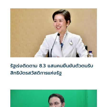
ปลดอาวุธกลุ่มฮามาสในฉนวนกาซา
รัฐเร่งติดตาม 8.3 แสนคนยืนยันตัวตนรับ
สิทธิบัตรสวัสดิการแห่งรัฐ