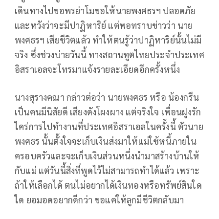
เดินทางไปขอพรย่าโมขอให้นายพงศธรฯ ปลอดภัย
และหวังว่าจะมีปาฏิหาริย์ แต่พอทราบข่าวว่า นาย
พงศธรฯ เสียชีวิตแล้ว ทำให้ตนรู้ว่าปาฏิหาริย์นั้นไม่มี
จริง ซึ่งช่วงบ่ายวันนี้ ทางสถานทูตไทยประจำประเทศ
อิสราเอลจะโทรมาแจ้งรายละเอียดอีกครั้งหนึ่ง
นางสุรางคณา กล่าวต่อว่า นายพงศธร หรือ น้องกรีน
เป็นคนมีนิสัยดี เสียงดังโผงผาง แต่จริงใจ เพื่อนฝูงรัก
ใคร่การไปทำงานที่ประเทศอิสราเอลในครั้งนี้ ตัวนาย
พงศธร นั้นตั้งใจจะเก็บเงินส่งมาให้แม่ใช้หนี้ภายใน
ครอบครัวและจะเก็บเงินส่วนหนึ่งนำมาสร้างบ้านให้
กับแม่ แต่วันนี้สิ่งที่พูดไว้ไม่สามารถทำได้แล้ว เพราะ
ถ้าให้เลือกได้ ตนไม่อยากได้เงินทองหรือทรัพย์สินใด
ใด ยอมอดอยากดีกว่า ขอแค่ให้ลูกมีชีวิตกลับมา