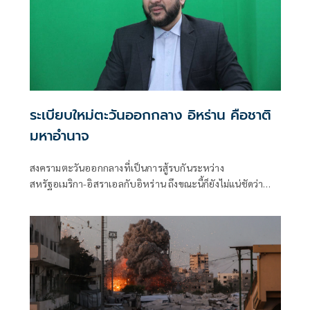
ระเบียบใหม่ตะวันออกกลาง อิหร่าน คือชาติ
มหาอำนาจ
สงครามตะวันออกกลางที่เป็นการสู้รบกันระหว่าง
สหรัฐอเมริกา-อิสราเอลกับอิหร่าน ถึงขณะนี้ก็ยังไม่แน่ชัดว่า
หลังจากนี้ จะกลับมาเปิดฉากสู้รบ-ปะทะกันอย่างหนักอีกหรือ
ไม่