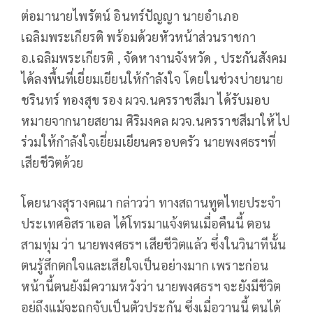
ต่อมานายไพรัตน์ อินทร์ปัญญา นายอำเภอ
เฉลิมพระเกียรติ พร้อมด้วยหัวหน้าส่วนราชกา
อ.เฉลิมพระเกียรติ , จัดหางานจังหวัด , ประกันสังคม
ได้ลงพื้นที่เยี่ยมเยียนให้กำลังใจ โดยในช่วงบ่ายนาย
ชรินทร์ ทองสุข รอง ผวจ.นครราชสีมา ได้รับมอบ
หมายจากนายสยาม ศิริมงคล ผวจ.นครราชสีมาให้ไป
ร่วมให้กำลังใจเยี่ยมเยียนครอบครัว นายพงศธรฯที่
เสียชีวิตด้วย
โดยนางสุรางคณา กล่าวว่า ทางสถานทูตไทยประจำ
ประเทศอิสราเอล ได้โทรมาแจ้งตนเมื่อคืนนี้ ตอน
สามทุ่ม ว่า นายพงศธรฯ เสียชีวิตแล้ว ซึ่งในวินาทีนั้น
ตนรู้สึกตกใจและเสียใจเป็นอย่างมาก เพราะก่อน
หน้านี้ตนยังมีความหวังว่า นายพงศธรฯ จะยังมีชีวิต
อยู่ถึงแม้จะถูกจับเป็นตัวประกัน ซึ่งเมื่อวานนี้ ตนได้