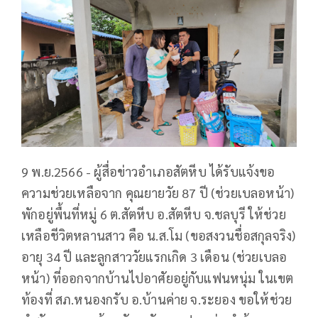
9 พ.ย.2566 - ผู้สื่อข่าวอำเภอสัตหีบ ได้รับแจ้งขอ
ความช่วยเหลือจาก คุณยายวัย 87 ปี (ช่วยเบลอหน้า)
พักอยู่พื้นที่หมู่ 6 ต.สัตหีบ อ.สัตหีบ จ.ชลบุรี ให้ช่วย
เหลือชีวิตหลานสาว คือ น.ส.โม (ขอสงวนชื่อสกุลจริง)
อายุ 34 ปี และลูกสาววัยแรกเกิด 3 เดือน (ช่วยเบลอ
หน้า) ที่ออกจากบ้านไปอาศัยอยู่กับแฟนหนุ่ม ในเขต
ท้องที่ สภ.หนองกรับ อ.บ้านค่าย จ.ระยอง ขอให้ช่วย