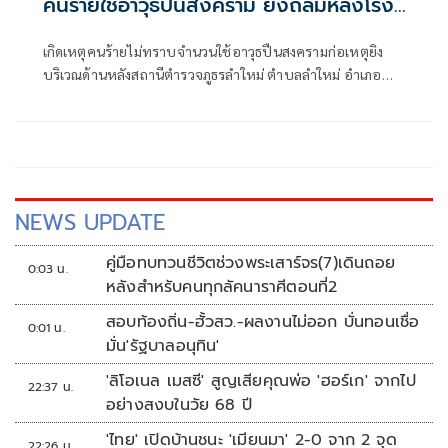
คนร้ายใช้อาวุธปืนสงคราม ยิงถล่มหลังโรง
พักลำใหม่
เกิดเหตุคนร้ายไม่ทราบจำนวนใช้อาวุธปืนสงครามก่อเหตุยิง
บริเวณด้านหลังสถานีตำรวจภูธรลำใหม่ ตำบลลำใหม่ อำเภอ
เมืองยะลา จังหวัดยะลา
NEWS UPDATE
คู่มือทบทวนชีวิตช่วงพระเสาร์จร(7)เดินถอย
0:03 น.
หลังสำหรับคนทุกลัคนาราศีตอนที่2
สอบท้องถิ่น-ฮั้วสว.-ผลงานไม่ออก บั่นทอนเชื่อ
0:01 น.
มั่น'รัฐบาลอนุทิน'
'ลิโอเนล เมสซี' สูญเสียคุณพ่อ 'ฮอร์เก' จากไป
22:37 น.
อย่างสงบในวัย 68 ปี
'ไทย' เปิดบ้านชนะ 'เมียนมา' 2-0 จาก 2 จุด
22:26 น.