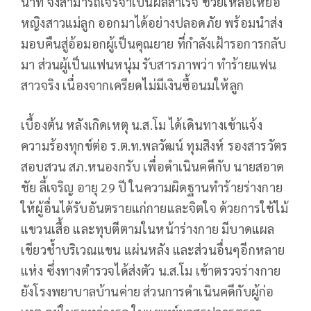
นาที จึงสามารถเจรจาเป็นผลสำเร็จ ช่วยเหลือเหยื่อ
หญิงสาวแม่ลูก ออกมาได้อย่างปลอดภัย พร้อมนำส่ง
มอบคืนสู่อ้อมอกผู้เป็นคุณยาย ที่กำลังเฝ้ารอการกลับ
มา ส่วนผู้เป็นแฟนหนุ่ม รับสารภาพว่า ทำร้ายแฟน
สาวจริง เนื่องจากเครียดไม่มีเงินซื้อนมให้ลูก
เบื้องต้น หลังเกิดเหตุ น.ส.โม ได้เดินทางเข้าแจ้ง
ความร้องทุกข์ต่อ ร.ต.ท.พลวัฒน์ ทุมสิงห์ รองสารวัตร
สอบสวน สภ.หนองกรับ เพื่อดำเนินคดีกับ นายสอาด
ชัย ลี้เจริญ อายุ 29 ปี ในความผิดฐานทำร้ายร่างกาย
ให้ผู้อื่นได้รับอันตรายแก่กายและจิตใจ ด้วยการใช้ไม้
แขวนเสื้อ และทุบตีตามในหน้าร่างกาย มีบาดแผล
เขียวช้ำบริเวณแขน แผ่นหลัง และส่วนอื่นๆอีกหลาย
แห่ง ซึ่งทางตำรวจได้ส่งตัว น.ส.โม เข้าตรวจร่างกาย
ยังโรงพยาบาลบ้านค่าย ส่วนการดำเนินคดีกับผู้ก่อ