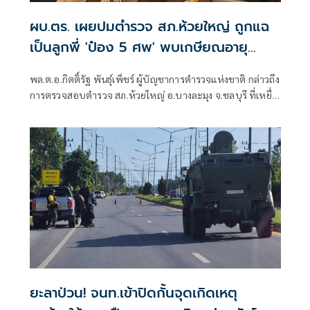
ผบ.ตร. เผยปมตำรวจ สภ.ห้วยใหญ่ ถูกแฉ
เป็นลูกพี่ 'ป๋อง 5 ศพ' พบเกษียณอายุ
ตั้งแต่ปี 57
พล.ต.อ.กิตติ์รัฐ พันธุ์เพ็ชร์ ผู้บัญชาการตำรวจแห่งชาติ กล่าวถึง
การตรวจสอบตำรวจ สภ.ห้วยใหญ่ อ.บางละมุง จ.ชลบุรี ที่เหยื่อ
ซึ่งถูกนายป๋อง ผู้ต้องหาคดีฆาตกรรม 5 ศพ ข่มขืนและข่มขู่ออก
มาระบุว่า นายป๋องเป็นเด็กเดินยาของตำรวจ สภ.ห้วยใหญ่
ยะลาป่วน! จนท.เข้าปิดกั้นจุดเกิดเหตุ