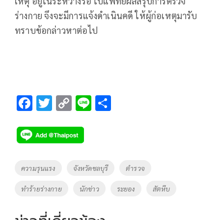
เหตุ อยู่ในระหว่างรอ ใบแพทย์ผลสรุปการตรวจ
ร่างกาย จึงจะมีการแจ้งดำเนินคดี ให้ผู้ก่อเหตุมารับ
ทราบข้อกล่าวหาต่อไป
F
T
C
Li
S
ac
wi
o
n
h
e
tt
p
e
ar
b
er
y
e
o
Li
Tags
ความรุนแรง
จังหวัดชลบุรี
ตำรวจ
o
n
ทำร้ายร่างกาย
นักข่าว
ระยอง
สัตหีบ
k
k