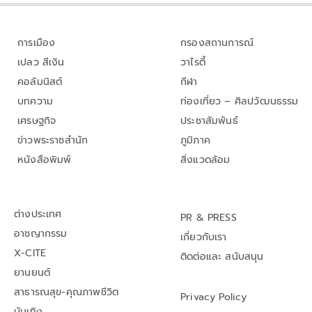
การเมือง
กรองสถานการณ์
เปลว สีเงิน
วาไรตี้
คอลัมนิสต์
กีฬา
บทความ
ท่องเที่ยว – ศิลปวัฒนธรรม
เศรษฐกิจ
ประชาสัมพันธ์
ข่าวพระราชสำนัก
ภูมิภาค
หนังสือพิมพ์
สิ่งแวดล้อม
ต่างประเทศ
PR & PRESS
อาชญากรรม
เกี่ยวกับเรา
X-CITE
ติดต่อและ สนับสนุน
ยานยนต์
สาธารณสุข-คุณภาพชีวิต
Privacy Policy
บันเทิง