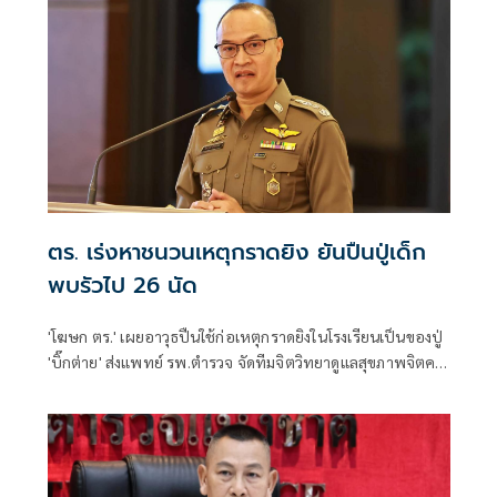
ตร. เร่งหาชนวนเหตุกราดยิง ยันปืนปู่เด็ก
พบรัวไป 26 นัด
'โฆษก ตร.' เผยอาวุธปืนใช้ก่อเหตุกราดยิงในโรงเรียนเป็นของปู่
'บิ๊กต่าย' ส่งแพทย์ รพ.ตำรวจ จัดทีมจิตวิทยาดูแลสุขภาพจิตครู
นักเรียน ผู้ปกครอง