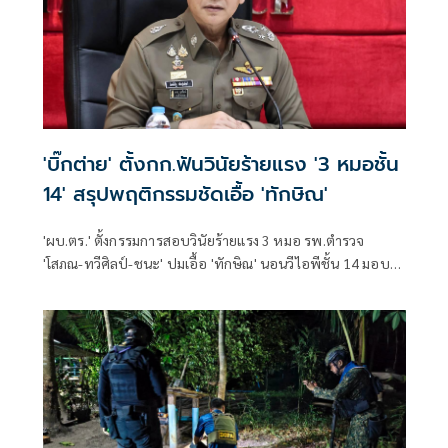
'บิ๊กต่าย' ตั้งกก.ฟันวินัยร้ายแรง '3 หมอชั้น
14' สรุปพฤติกรรมชัดเอื้อ 'ทักษิณ'
'ผบ.ตร.' ตั้งกรรมการสอบวินัยร้ายแรง 3 หมอ รพ.ตำรวจ
'โสภณ-ทวีศิลป์-ชนะ' ปมเอื้อ 'ทักษิณ' นอนวีไอพีชั้น 14 มอบ
หมาย 'พล.ต.อ.อิทธิพล' นั่งประธาน เร่งสรุปโดยเร็ว