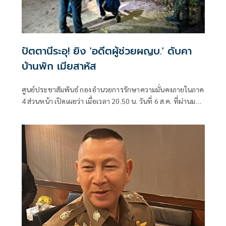
ปัตตานีระอุ! ยิง 'อดีตผู้ช่วยผญบ.' ดับคา
บ้านพัก เมียสาหัส
ศูนย์ประชาสัมพันธ์ กองอำนวยการรักษาความมั่นคงภายในภาค
4 ส่วนหน้า เปิดเผยว่า เมื่อเวลา 20.50 น. วันที่ 6 ส.ค. ที่ผ่านมา
เกิดเหตุคนร้ายไม่ทราบจำนวนใช้อาวุธปืนลอบยิงนายรียะ
อาแว อดีตผู้ช่วยผู้ใหญ่บ้านหมู่ที่ 5