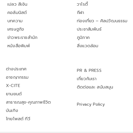
เปลว สีเงิน
วาไรตี้
คอลัมนิสต์
กีฬา
บทความ
ท่องเที่ยว – ศิลปวัฒนธรรม
เศรษฐกิจ
ประชาสัมพันธ์
ข่าวพระราชสำนัก
ภูมิภาค
หนังสือพิมพ์
สิ่งแวดล้อม
ต่างประเทศ
PR & PRESS
อาชญากรรม
เกี่ยวกับเรา
X-CITE
ติดต่อและ สนับสนุน
ยานยนต์
สาธารณสุข-คุณภาพชีวิต
Privacy Policy
บันเทิง
ไทยโพสต์ ทีวี