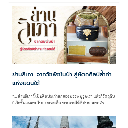
ย่านลิเภา…จากวัชพืชในป่า สู่หัตถศิลป์ล้ำค่า
แห่งแดนใต้
“... ย่านลิเภานี้เป็นศิลปะเก่าแก่ของบรรพบุรุษเรา แล้วก็วัตถุดิบ
ก็เกิดขึ้นเองภายในประเทศคือ ทางภาคใต้ที่ฝนตกมากตัว
ย่านลิเภานั่นก็คือเป็นวัชพืชชนิดหนึ่งที่ขึ้นเอง