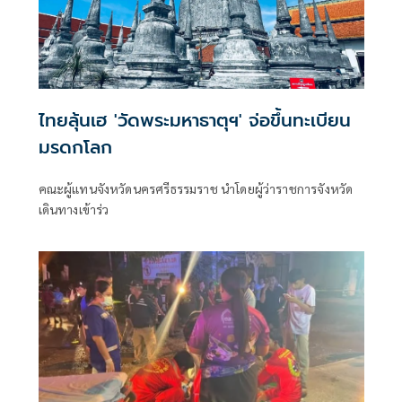
ไทยลุ้นเฮ 'วัดพระมหาธาตุฯ' จ่อขึ้นทะเบียน
มรดกโลก
คณะผู้แทนจังหวัดนครศรีธรรมราช นำโดยผู้ว่าราชการจังหวัด
เดินทางเข้าร่ว