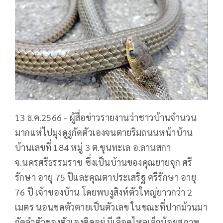
13 ธ.ค.2566 - ผู้สื่อข่าวรายงานว่าชาวบ้านจำนวน
มากแห่ไปมุงดูงูกัดตัวเองจนตายริมถนนหน้าบ้าน
บ้านเลขที่ 184 หมู่ 3 ต.ขุนทะเล อ.ลานสกา
จ.นครศรีธรรมราช ซึ่งเป็นบ้านของคุณยายจุก ศรี
รักษา อายุ 75 ปีและคุณตาประเสริฐ ศรีรักษา อายุ
76 ปี เจ้าของบ้าน โดยพบงูสิงห์ตัวใหญ่ยาวกว่า 2
เมตร นอนขดตัวตายเป็นตัวเลข ในขณะที่ปากม้วนมา
กัดลำตัวของตัวเองติดอยู่ มีเลือดไหลเล็กน้อยสภาพ