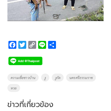
F
T
C
Li
S
ac
wi
o
n
h
e
tt
p
e
ar
b
er
y
e
o
Li
Tags
ความเชื่อชาวบ้าน
งู
งูกัด
นครศรีธรรมราช
o
n
หวย
k
k
ข่าวที่เกี่ยวข้อง