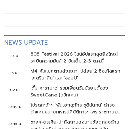
NEWS UPDATE
808 Festival 2026 ไลน์อัปแรกสุดยิ่งใหญ่
1:24 น.
ระเบิดความมันส์ 2 วันเต็ม 2-3 ต.ค.นี้
M4 คัมแบคตามสัญญา! ปล่อย 2 ซิงเกิลแรก
1:16 น.
'อะดรีนาลีน' และ 'ชอบU'
'ดั๊ม คาราบาว' รวมเพื่อนวัยมัธยมตั้งวง
1:02 น.
SweetCane (สวีทเคน)
โปรดเกล้าฯ 'พันเอกสุภัทร ชูตินันทน์' ดำรง
23:49 น.
ตำแหน่งนายทหารปฏิบัติการฯ-พระราชทานยศ
'พลตรี'
ซาอุฯ-ตุรเคีย-ปากีสถานลงนามข้อตกลงด้าน
23:45 น.