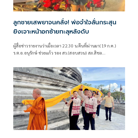
ลูกชายเสพยาจนคลั่ง! พ่อจำใจลั่นกระสุน
ยิงเจาะหน้าอกซ้ายทะลุหลังดับ
ผู้สื่อข่าวรายงานว่าเมื่อเวลา 22.30 น.คืนที่ผ่านมา(19 ก.ค.)
ร.ต.อ.อนุรักษ์ ช่วยแก้ว รอง สว.(สอบสวน) สภ.สิชล
จว.นครศรีธรรมราช ได้รับแ