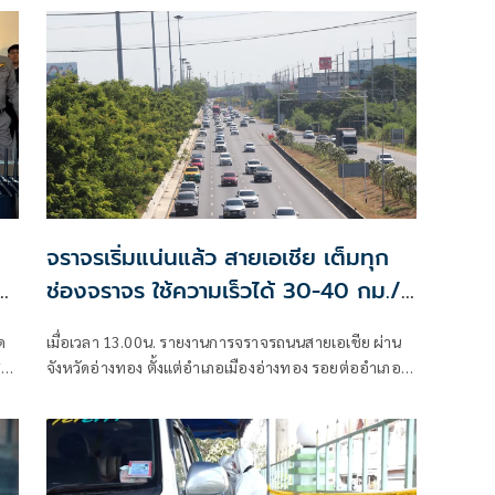
จราจรเริ่มแน่นแล้ว สายเอเชีย เต็มทุก
ว
ช่องจราจร ใช้ความเร็วได้ 30-40 กม./
ชม.
ด
เมื่อเวลา 13.00น. รายงานการจราจรถนนสายเอเชีย ผ่าน
่ง
จังหวัดอ่างทอง ตั้งแต่อำเภอเมืองอ่างทอง รอยต่ออำเภอ
ง
มหาราช จังหวัดอยุธยา ถึง อำเภอไชโย รอยต่ออำเภอ
พรหมบุรี จังหวัดสิงห์บุรี การจราจรหนาแน่นตลอดเส้น
ทาง