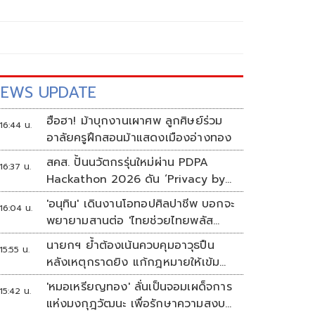
EWS UPDATE
ฮือฮา! ม้าบุกงานเผาศพ ลูกศิษย์ร่วม
16:44 น.
อาลัยครูฝึกสอนม้าแสดงเมืองอ่างทอง
สคส. ปั้นนวัตกรรุ่นใหม่ผ่าน PDPA
16:37 น.
Hackathon 2026 ดัน ‘Privacy by
Design for all’ สู่โซลูชันคุ้มครอง
'อนุทิน' เดินงานโอทอปศิลปาชีพ บอกจะ
16:04 น.
ข้อมูลส่วนบุคคลที่ใช้ได้จริง
พยายามสานต่อ 'ไทยช่วยไทยพลัส
เฟส 2'
นายกฯ ย้ำต้องเน้นควบคุมอาวุธปืน
15:55 น.
หลังเหตุกราดยิง แก้กฎหมายให้เข้ม
งวด ตั้งด่านตรวจเพิ่ม
'หมอเหรียญทอง' ลั่นเป็นจอมเผด็จการ
15:42 น.
แห่งมงกุฎวัฒนะ เพื่อรักษาความสงบ