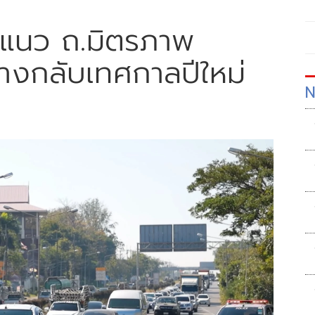
ดแนว ถ.มิตรภาพ
างกลับเทศกาลปีใหม่
N