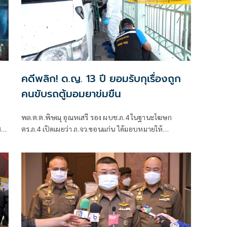
คดีพลิก! ด.ญ. 13 ปี ยอมรับกุเรื่องถูก
คนขับรถตู้มอมยาข่มขืน
พล.ต.ต.พิษณุ อุณหเสรี รอง ผบช.ภ.4 ในฐานะโฆษก
.)
ตร.ภ.4 เปิดเผยว่า ภ.จว.ขอนแก่น ได้มอบหมายให้
ทาง
พ.ต.อ.คะเชนทร์ ยืนยง รอง ผบก.ภ.จว.ขอนแก่น ร่วมกับ
ทีมสหวิชาชีพ ร่วมสอบปากคำน้องเอ เด็กหญิงวัย 13 ปีที่
ระบุว่าถูกนายเดช คนขับรถตู้ข่มขืนในรถขณะเดินทางไป
กรุงเทพฯ