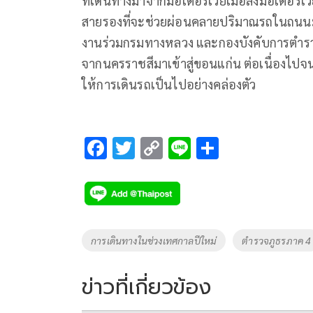
ที่เดินทางมาจากมอเตอร์เวย์เมื่อลงมอเตอร์เว
สายรองที่จะช่วยผ่อนคลายปริมาณรถในถนนมิ
งานร่วมกรมทางหลวง และกองบังคับการตำรว
จากนครราชสีมาเข้าสู่ขอนแก่น ต่อเนื่องไปจน
ให้การเดินรถเป็นไปอย่างคล่องตัว
F
T
C
Li
S
ac
wi
o
n
h
e
tt
p
e
ar
b
er
y
e
o
Li
Tags
การเดินทางในช่วงเทศกาลปีใหม่
ตำรวจภูธรภาค 4
o
n
k
k
ข่าวที่เกี่ยวข้อง