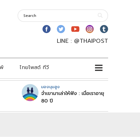
LINE : @THAIPOST
พ์
ไทยโพสต์ ทีวี
มองมุมสูง
จำเขามาเล่าให้ฟัง : เมื่อเราอายุ
80 ปี