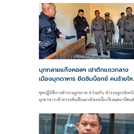
บุกทลายแก๊งคอลฯ เช่าตึกแถวกลาง
เมืองมุกดาหาร ยึดซิมบ็อกซ์ คนร้ายไห
ตัวหนีทัน
ชุดปฏิบัติการตำรวจภูธรภาค 4 ร่วมกับ ตำรวจภูธรจังหวั
มุกดาหาร เข้าตรวจค้นตึกแถวห้องหนึ่งบริเวณสถานีขนส
จังหวัดมุกดาหาร สืบเนื่องจากเจ้าหน้าที่ตำรวจได้รับแจ้
เบาะแสจากสายลับว่าที่ตึกห้องแถวบริเวณสถานีขนส่ง
จังหวัดมุกดาหาร จ