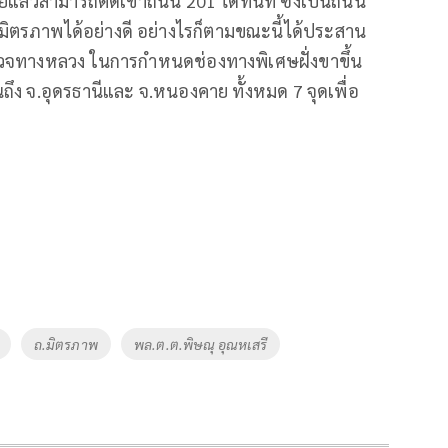
ย์แล้วสามารถตัดเข้าถนน 201 ได้ทันที ซึ่งเป็นถนน
ตรภาพได้อย่างดี อย่างไรก็ตามขณะนี้ได้ประสาน
จทางหลวง ในการกำหนดช่องทางพิเศษฝั่งขาขึ้น
ถึง จ.อุดรธานีและ จ.หนองคาย ทั้งหมด 7 จุดเพื่อ
ถ.มิตรภาพ
พล.ต.ต.พิษณุ อุณหเสรี