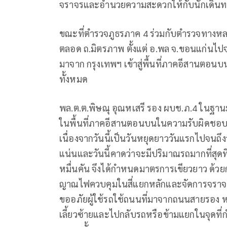
จราจรและอำนวยความสะดวกให้กับนักเดินทางท
ขณะที่ตำรวจภูธรภาค 4 ร่วมกับตำรวจทางหล
ตลอด ถ.มิตรภาพ ตั้งแต่ อ.พล จ.ขอนแก่นไปจน
มาจาก กรุงเทพฯ เข้าสู่พื้นที่ภาคอีสานตอนบ
ทั้งหมด
พล.ต.ต.พิษณุ อุณหเสรี รอง ผบช.ภ.4 ในฐาน
ในพื้นที่ภาคอีสานตอนบนในความรับผิดชอบของ
เนื่องจากวันนี้เป็นวันหยุดยาววันแรกไปจนถึง
แน่นและวันนี้คาดว่าจะมีปริมาณรถมากที่สุด
หมื่นคัน จึงได้กำหนดมาตรการเขียวยาว ด้วย
ญาณไฟควบคุมในสี่แยกหลักและจัดการจราจรด้
ขออภัยผู้ใช้รถใช้ถนนที่มาจากถนนสายรอง หร
เลี้ยวซ้ายและไปกลับรถหรือข้ามแยกในจุดที่