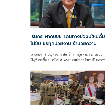
'ธนกร' ฝากปชช. เดินทางช่วงปีใหม่ดื่ม
ไม่ขับ ขอทุกน่วยงาน อำนวยความ
สะดวก
นายธนกร วังบุญคงชนะ สมาชิกสภาผู้แทนราษฎรแบบ
บัญชีรายชื่อ รองหัวหน้าพรรครวมไทยสร้างชาติ (รทสช
และอดีตรัฐมนตรีประจำสำนักนายกฯ กล่าวถึง การเดิน
กลับภูมิลำเนาช่วงเทศกาลปีใหม่ของประชาชนว่า