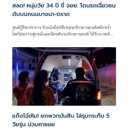
สลด! หนุ่มวัย 34 ปี ขี่ จยย. โดนรถเฉี่ยวชน
ดับบนถนนบางนา-ตราด
ศูนย์กู้ชีพปราการ รับแจ้งมีอุบัติเหตุรถจักรยานยนต์พลิกคว่ำ
โดยไม่ทราบคู่กรณี และมีคนขับรถจักรยานยนต์ ได้รับบาดเจ็บ
สาหัส
แก๊งโจ๋เหิม! ยกพวกนับสิบ ไล่รุมกระทืบ 5
วัยรุ่น น่วมคาซอย