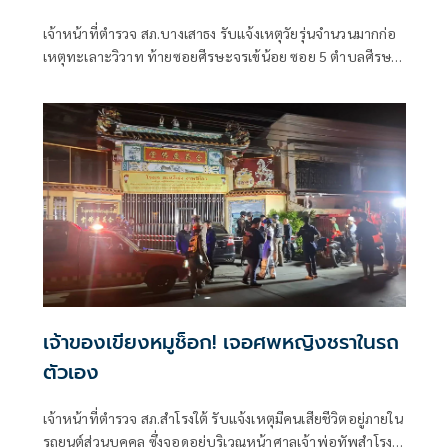
เจ้าหน้าที่ตำรวจ สภ.บางเสาธง รับแจ้งเหตุวัยรุ่นจำนวนมากก่อ
เหตุทะเลาะวิวาท ท้ายซอยศีรษะจรเข้น้อย ซอย 5 ตำบลศีรษะ
จรเจ้น้อย
เจ้าของเขียงหมูช็อก! เจอศพหญิงชราในรถ
ตัวเอง
เจ้าหน้าที่ตำรวจ สภ.สำโรงใต้ รับแจ้งเหตุมีคนเสียชีวิตอยู่ภายใน
รถยนต์ส่วนบุคคล ซึ่งจอดอยู่บริเวณหน้าศาลเจ้าพ่อทัพสำโรง