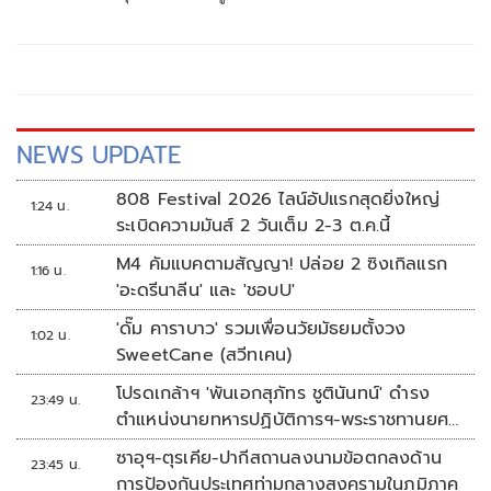
ริมถนนรถรางสายเก่า ต.สำโรงกลาง อ.พระประแดง
จ.สมุทรปราการ หลังรับแจ้งจึงประสานเจ้าหน้าที่กู้ภัยป่อเต็กตึ๊ง
รุดไปตรวจสอบพร้อมด้วยพนักงานสอบสวน
NEWS UPDATE
808 Festival 2026 ไลน์อัปแรกสุดยิ่งใหญ่
1:24 น.
ระเบิดความมันส์ 2 วันเต็ม 2-3 ต.ค.นี้
M4 คัมแบคตามสัญญา! ปล่อย 2 ซิงเกิลแรก
1:16 น.
'อะดรีนาลีน' และ 'ชอบU'
'ดั๊ม คาราบาว' รวมเพื่อนวัยมัธยมตั้งวง
1:02 น.
SweetCane (สวีทเคน)
โปรดเกล้าฯ 'พันเอกสุภัทร ชูตินันทน์' ดำรง
23:49 น.
ตำแหน่งนายทหารปฏิบัติการฯ-พระราชทานยศ
'พลตรี'
ซาอุฯ-ตุรเคีย-ปากีสถานลงนามข้อตกลงด้าน
23:45 น.
การป้องกันประเทศท่ามกลางสงครามในภูมิภาค