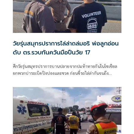
วัยรุ่นสมุทรปราการไล่ล่าถล่มอริ พ่อลูกอ่อน
ดับ ตร.รวบทันควันมือปืนวัย 17
ศึกวัยรุ่นสมุทรปราการบานปลายจากปมท้าทายกันในโซเชียล
ยกพวกปาระเบิดปิงปองและขวด ก่อนขี่รถไล่ล่ากันจนถึง
สะพานข้ามแยกการไฟฟ้า หนุ่มวัย 19 ปี พ่อลูกอ่