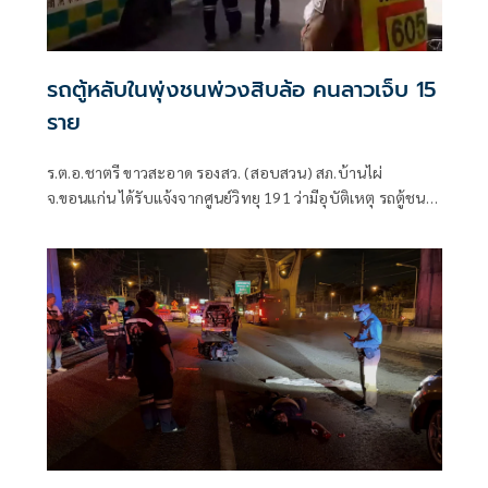
รถตู้หลับในพุ่งชนพ่วงสิบล้อ คนลาวเจ็บ 15
ราย
ร.ต.อ.ชาตรี ขาวสะอาด รองสว. (สอบสวน) สภ.บ้านไผ่
จ.ขอนแก่น ได้รับแจ้งจากศูนย์วิทยุ 191 ว่ามีอุบัติเหตุ รถตู้ชน
รถบรรทุกพ่วง บนถนนมิตรภาพ