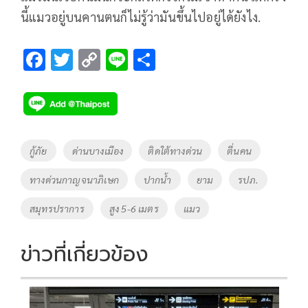
นี้แมวอยู่บนคานตนก็ไม่รู้ว่ามันขึ้นไปอยู่ได้ยังไง.
F
T
C
Li
S
ac
wi
o
n
h
e
tt
p
e
ar
b
er
y
e
o
Li
Tags
กู้ภัย
ด่านบางเมือง
ติดใต้ทางด่วน
ตื่นคน
o
n
ทางด่วนกาญจนาภิเษก
ปากน้ำ
ยาม
รปภ.
k
k
สมุทรปราการ
สูง 5-6 เมตร
แมว
ข่าวที่เกี่ยวข้อง