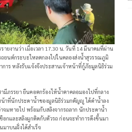
รรายงานว่า เมื่อเวลา 17.30 น. วันที่ 14 มีนาคมที่ผ่าน
ุมีรถยนต์กระบะไหลตกลงไปในคลองส่งน้ำสุวรรณภูมิ
 หลังรับแจ้งจึงประสานเจ้าหน้าที่กู้ภัยมูลนิธิร่วม
องสามีภรรยา ยืนคอตกร้องไห้น้ำตาคลอมองไปที่กลาง
้าที่นักประดาน้ำของมูลนิธิร่วมกตัญญู ได้ดำน้ำลง
กว่าจมหายไป พร้อมกับสลิงจากรถลาก นักประดาน้ำ
เชือกและสลิงผูกติดกับตัวรถ ก่อนจะทำการดึงขึ้นมา
้นมาบนฝั่งได้สำเร็จ