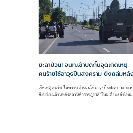
ยะลาป่วน! จนท.เข้าปิดกั้นจุดเกิดเหตุ
คนร้ายใช้อาวุธปืนสงคราม ยิงถล่มหลั
โรงพักลำใหม่
เกิดเหตุคนร้ายไม่ทราบจำนวนใช้อาวุธปืนสงครามก่อเห
ยิงบริเวณด้านหลังสถานีตำรวจภูธรลำใหม่ ตำบลลำใหม่
อำเภอเมืองยะลา จังหวัดยะลา