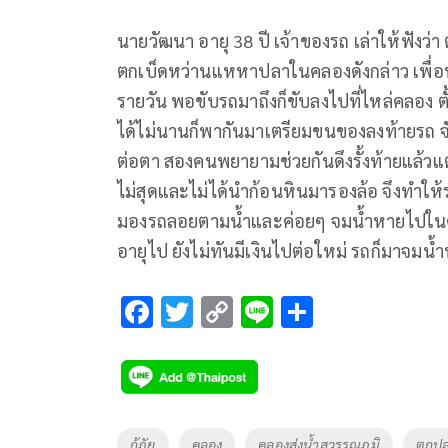
นายวัฒนา อายุ 38 ปี เจ้าของรถ เล่าให้ฟังว
ตกเบ็ดหว่านแหหาปลาในคลองดังกล่าว เพื่อหว
รายวัน พอขับรถมาถึงก็ขับลงไปที่ไหล่คลอ
ได้ไม่นานก็พากันมาเตรียมขนของลงท้ายรถ จ
ต่อตา สองคนพยายามช่วยกันดึงรั้งท้ายแล้วแต
ไม่สุดและไม่ได้นำก้อนหินมารองล้อ จึงทำ
มองรถลอยตามน้ำและค่อยๆ จมน้ำหายไปในคล
อายุไป ยังไม่ทันมีเงินไปต่อใหม่ รถก็มาจมน้ำทั
F
T
C
Li
S
ac
wi
o
n
h
e
tt
p
e
ar
b
er
y
e
o
Li
Tags
กู้ภัย
คลอง
คลองส่งน้ำสุวรรณภูมิ
ตกป