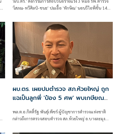
น
'ผบ.ตร.' ตั้งกรรมการสอบวินัยร้ายแรง 3 หมอ รพ.ตำรวจ
'โสภณ-ทวีศิลป์-ชนะ' ปมเอื้อ 'ทักษิณ' นอนวีไอพีชั้น 14
มอบหมาย 'พล.ต.อ.อิทธิพล' นั่งประธาน เร่งสรุปโดยเร็ว
ผบ.ตร. เผยปมตำรวจ สภ.ห้วยใหญ่ ถูก
แฉเป็นลูกพี่ 'ป๋อง 5 ศพ' พบเกษียณ
อายุตั้งแต่ปี 57
พล.ต.อ.กิตติ์รัฐ พันธุ์เพ็ชร์ ผู้บัญชาการตำรวจแห่งชาติ
ี่
กล่าวถึงการตรวจสอบตำรวจ สภ.ห้วยใหญ่ อ.บางละมุง
ปืน
จ.ชลบุรี ที่เหยื่อซึ่งถูกนายป๋อง ผู้ต้องหาคดีฆาตกรรม 5
ศพ ข่มขืนและข่มขู่ออกมาระบุว่า นายป๋องเป็นเด็กเดินยา