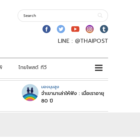
LINE : @THAIPOST
พ์
ไทยโพสต์ ทีวี
มองมุมสูง
จำเขามาเล่าให้ฟัง : เมื่อเราอายุ
80 ปี