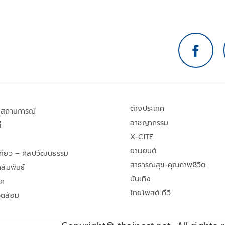
ต่างประเทศ
สถานการณ์
อาชญากรรม
้
X-CITE
ยานยนต์
เที่ยว – ศิลปวัฒนธรรม
สาธารณสุข-คุณภาพชีวิต
สัมพันธ์
บันเทิง
าค
ไทยโพสต์ ทีวี
วดล้อม