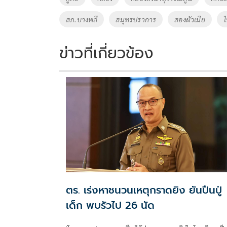
o
n
สภ.บางพลี
สมุทรปราการ
สองผัวเมีย
k
k
ข่าวที่เกี่ยวข้อง
ตร. เร่งหาชนวนเหตุกราดยิง ยันปืนปู่
เด็ก พบรัวไป 26 นัด