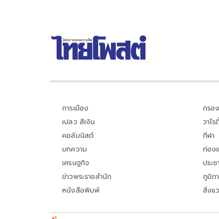
การเมือง
กรอง
เปลว สีเงิน
วาไรตี
คอลัมนิสต์
กีฬา
บทความ
ท่อง
เศรษฐกิจ
ประชา
ข่าวพระราชสำนัก
ภูมิภ
หนังสือพิมพ์
สิ่งแ