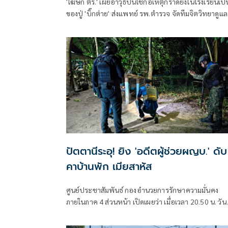
'โฆษก ตร.' เผยอาวุธปืนใช้ก่อเหตุกราดยิงในโรงเรียนเป็
ของปู่ 'บิ๊กต่าย' ส่งแพทย์ รพ.ตำรวจ จัดทีมจิตวิทยาดูแล
สุขภาพจิตครู นักเรียน ผู้ปกครอง
ปัตตานีระอุ! ยิง 'อดีตผู้ช่วยผญบ.' ดับ
คาบ้านพัก เมียสาหัส
ศูนย์ประชาสัมพันธ์ กองอำนวยการรักษาความมั่นคง
ภายในภาค 4 ส่วนหน้า เปิดเผยว่า เมื่อเวลา 20.50 น. วันท
6 ส.ค. ที่ผ่านมา เกิดเหตุคนร้ายไม่ทราบจำนวนใช้อาวุธ
ลอบยิงนายรียะ อาแว อดีตผู้ช่วยผู้ใหญ่บ้านหมู่ที่ 5