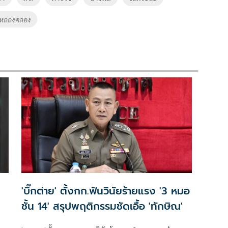
ไหลลงคลอง
'บิ๊กต่าย' ตั้งกก.ฟันวินัยร้ายแรง '3 หมอ
ชั้น 14' สรุปพฤติกรรมชัดเอื้อ 'ทักษิณ'