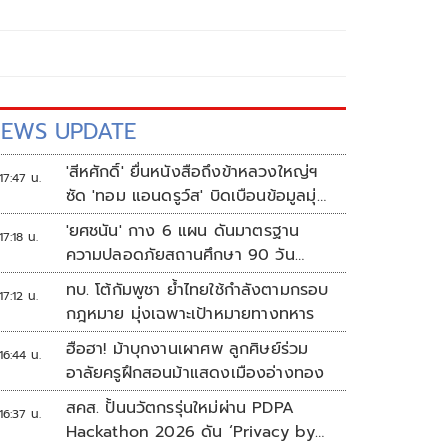
EWS UPDATE
'สีหศักดิ์' ยื่นหนังสือถึงข้าหลวงใหญ่ฯ
17:47 น.
ซัด 'ทอม แอนดรูว์ส' บิดเบือนข้อมูลมุ่ง
แสวงหาผลประโยชน์ทางการเมือง
'ยศชนัน' กาง 6 แผน ดันมาตรฐาน
17:18 น.
ความปลอดภัยสถานศึกษา 90 วัน
ป้องกันก่อเหตุรุนแรง
ทบ. โต้กัมพูชา ย้ำไทยใช้กำลังตามกรอบ
17:12 น.
กฎหมาย มุ่งเฉพาะเป้าหมายทางทหาร
ฮือฮา! ม้าบุกงานเผาศพ ลูกศิษย์ร่วม
16:44 น.
อาลัยครูฝึกสอนม้าแสดงเมืองอ่างทอง
สคส. ปั้นนวัตกรรุ่นใหม่ผ่าน PDPA
16:37 น.
Hackathon 2026 ดัน ‘Privacy by