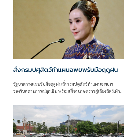
สั่งกรมปศุสัตว์ทำแผนอพยพรับมือฤดูฝน
รัฐบาลกางแผนรับมือฤดูฝน สั่งกรมปศุสัตว์ทำแผนอพยพ
รองรับสถานการณ์ฉุกเฉิน พร้อมเตือนเกษตรกรผู้เลี้ยงสัตว์เฝ้า
ระวังโรคระบาดช่วงน้ำท่วม