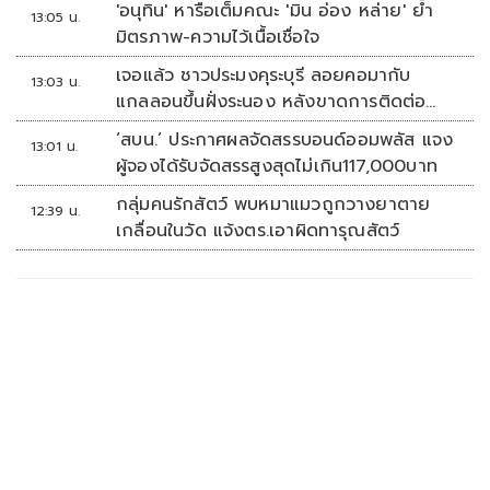
'อนุทิน' หารือเต็มคณะ 'มิน อ่อง หล่าย' ย้ำ
13:05 น.
มิตรภาพ-ความไว้เนื้อเชื่อใจ
เจอแล้ว ชาวประมงคุระบุรี ลอยคอมากับ
13:03 น.
แกลลอนขึ้นฝั่งระนอง หลังขาดการติดต่อ
หลายวัน
‘สบน.’ ประกาศผลจัดสรรบอนด์ออมพลัส แจง
13:01 น.
ผู้จองได้รับจัดสรรสูงสุดไม่เกิน117,000บาท
กลุ่มคนรักสัตว์ พบหมาแมวถูกวางยาตาย
12:39 น.
เกลื่อนในวัด แจ้งตร.เอาผิดทารุณสัตว์