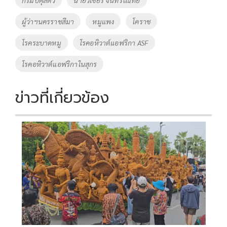
o
n
ผู้ว่าฯนครราชสีมา
หมูแพง
โคราช
k
k
โรคระบาดหมู
โรคอหิวาต์แอฟริกา ASF
โรคอหิวาต์แอฟริกาในสุกร
ข่าวที่เกี่ยวข้อง