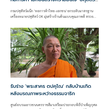
ไทยปลอดภัย ไม่แพง'
กรมปศุสัตว์ผนึก 'หอการค้าไทย-เอกชน' ยกระดับมาตรฐาน
เครื่องหมายปศุสัตว์ OK มุ่งสร้างร้านต้นแบบคุณภาพดี ตรวจ
สอบย้อนกลับได้ เสริมความมั่นใจผู้บริโภคสินค้าปศุสัตว์ไทย
ปลอดภัยทุกคำ-ไม่แพง
รับร่าง 'พระสาคร ตปคุโณ' กลับบ้านเกิด
หลังมรณภาพระหว่างธรรมจาริก
ศูนย์อบรมเยาวชนนครราชสีมาเตรียมประกอบพิธีบำเพ็ญกุศล