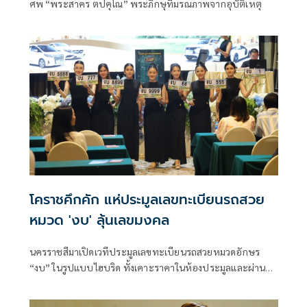
ศพ “พระสาคร ตปคุโณ” พระภิกษุที่มรณภาพจากอุบัติเหตุ
โคราชคึกคัก แห่ประมูลเลขทะเบียนรถสวย
หมวด 'งบ' ลุ้นเลขมงคล
นครราชสีมาเปิดเวทีประมูลเลขทะเบียนรถสวยหมวดอักษร
“งบ” ในรูปแบบไฮบริด ทั้งเคาะราคาในห้องประมูลและผ่าน
ระบบออนไลน์ ได้รับความสนใจจากผู้ร่วมประมูลจำนวนมาก