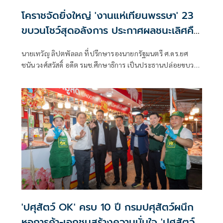
โคราชจัดยิ่งใหญ่ 'งานแห่เทียนพรรษา' 23
ขบวนโชว์สุดอลังการ ประกาศผลชนะเลิศคืน
นี้
นายเทวัญ ลิปตพัลลภ ที่ปรึกษารองนายกรัฐมนตรี ศ.ดร.ยศ
ชนัน วงศ์สวัสดิ์ อดีต รมช.ศึกษาธิการ เป็นประธานปล่อยขบวน
แห่เทียนพรรษาของจังหวัดนครราชสีมา ประจำปี 2569 ภายใต้
ชื่องาน “พุทธศิลป์ และแสงธรรมแห่งศรัทธา” ชิงถ้วย
พระราชทาน สมเด็จพระกนิษฐาธิราชเจ้า
'ปศุสัตว์ OK' ครบ 10 ปี กรมปศุสัตว์ผนึก
หอการค้า-เอกชนสร้างความมั่นใจ 'ปศุสัตว์