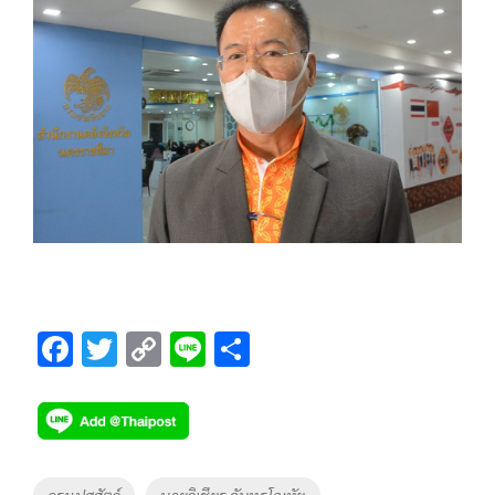
F
T
C
Li
S
ac
wi
o
n
h
e
tt
p
e
ar
b
er
y
e
o
Li
Tags
กรมปศุสัตว์
นายวิเชียร จันทรโณทัย