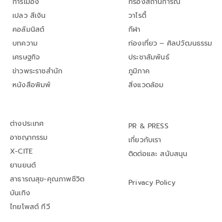
การเมือง
กรองสถานการณ์
เปลว สีเงิน
วาไรตี้
คอลัมนิสต์
กีฬา
บทความ
ท่องเที่ยว – ศิลปวัฒนธรรม
เศรษฐกิจ
ประชาสัมพันธ์
ข่าวพระราชสำนัก
ภูมิภาค
หนังสือพิมพ์
สิ่งแวดล้อม
ต่างประเทศ
PR & PRESS
อาชญากรรม
เกี่ยวกับเรา
X-CITE
ติดต่อและ สนับสนุน
ยานยนต์
สาธารณสุข-คุณภาพชีวิต
Privacy Policy
บันเทิง
ไทยโพสต์ ทีวี