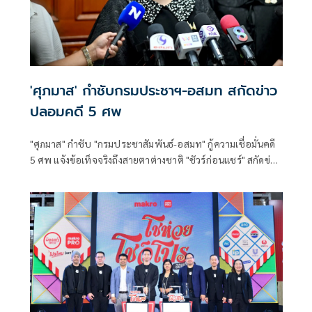
'ศุภมาส' กำชับกรมประชาฯ-อสมท สกัดข่าว
ปลอมคดี 5 ศพ
"ศุภมาส" กำชับ "กรมประชาสัมพันธ์-อสมท" กู้ความเชื่อมั่นคดี
5 ศพ แจ้งข้อเท็จจริงถึงสายตาต่างชาติ "ชัวร์ก่อนแชร์" สกัดข่าว
ปลอมซ้ำเติมครอบครัวเหยื่อ