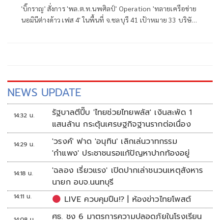
'บิ๊กราญ' สั่งการ 'พล.ต.ท.นพศิลป์' Operation 'ทลายเครือข่าย
นอมินีต่างด้าว เฟส 4' ในพื้นที่ จ.ชลบุรี 41 เป้าหมาย 33 บริษัท
มูลค่าความเสียหาย 235 ล้านบาท
NEWS UPDATE
รัฐบาลตีปี๊บ 'ไทยช่วยไทยพลัส' เงินสะพัด 1
14:32 น.
แสนล้าน กระตุ้นเศรษฐกิจฐานรากต่อเนื่อง
'วรงค์' ฟาด 'อนุทิน' เลิกเล่นวาทกรรม
14:29 น.
'กำแพง' ประชาชนรอแก้ปัญหาปากท้องอยู่
'ฉลอง เรี่ยวแรง' เปิดปากเล่าชนวนเหตุสังหาร
14:18 น.
นายก อบจ.นนทบุรี
14:11 น.
LIVE ควบคุมปืน!? | ห้องข่าวไทยโพสต์
ศธ. ชง 6 มาตรการความปลอดภัยในโรงเรียน
14:08 น.