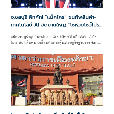
จ.ชลบุรี คึกคัก! “แม็คโคร” ขนทัพสินค้า-
เทคโนโลยี AI จัดงานใหญ่ “โชห่วยโชว์โปร
ออนทัวร์” หนุนผู้ประกอบการท้องถิ่นสร้าง
แม็คโคร ผู้นำธุรกิจค้าส่ง ภายใต้ บริษัท ซีพี แอ็กซ์ตร้า จำกัด
กำไรยั่งยืน
(มหาชน) เดินหน้าเคลื่อนทัพกระตุ้นเศรษฐกิจฐานราก จัดงาน
ใหญ่เพื่อผู้ประกอบการค้าปลีกรายย่อย