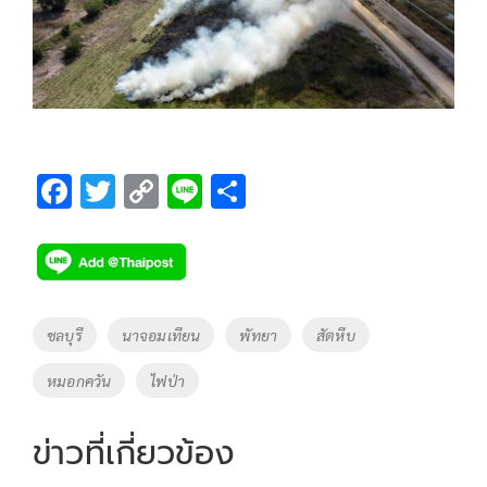
F
T
C
Li
S
ac
wi
o
n
h
e
tt
p
e
ar
b
er
y
e
o
Li
Tags
ชลบุรี
นาจอมเทียน
พัทยา
สัตหีบ
o
n
หมอกควัน
ไฟป่า
k
k
ข่าวที่เกี่ยวข้อง