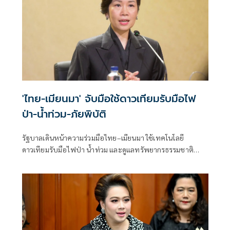
'ไทย-เมียนมา' จับมือใช้ดาวเทียมรับมือไฟ
ป่า-น้ำท่วม-ภัยพิบัติ
รัฐบาลเดินหน้าความร่วมมือไทย–เมียนมา ใช้เทคโนโลยี
ดาวเทียมรับมือไฟป่า น้ำท่วม และดูแลทรัพยากรธรรมชาติ
ชายแดน ยกระดับการจัดการภัยพิบัติและสิ่งแวดล้อมร่วมกัน