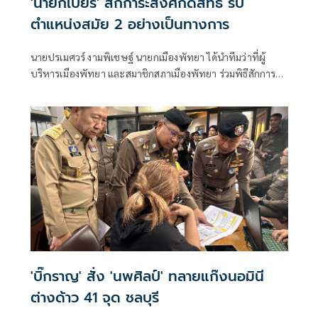
'นายกเบียร์' สักการะสิ่งศักดิ์สิทธิ์ รับ
ตำแหน่งสมัย 2 อย่างเป็นทางการ
นายปรเมศวร์ งามพิเชษฐ์ นายกเมืองพัทยา ได้นำทีมว่าที่ผู้
บริหารเมืองพัทยา และสมาชิกสภาเมืองพัทยา ร่วมพิธีสักการะ
สิ่งศักดิ์สิทธิ์ประจำศาลาว่าการเมืองพัทยา
'บิ๊กราญ' สั่ง 'นพศิลป์' ทลายแก๊งนอมินี
ต่างด้าว 41 จุด ชลบุรี