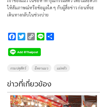
เจ้าของแมว ในข้อหาทารุณกรรมสัตว์ โดยไม่สะดวก
ให้สัมภาษณ์หรือข้อมูลใด ๆ กับผู้สื่อข่าว ก่อนที่จะ
เดินทางกลับในช่วงบ่าย
F
T
C
Li
S
ac
wi
o
n
h
e
tt
p
e
ar
b
er
y
e
o
Li
Tags
กรมปศุสัตว์
ฉีดยาแมว
แม่หยัว
o
n
k
k
ข่าวที่เกี่ยวข้อง