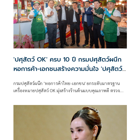
'ปศุสัตว์ OK' ครบ 10 ปี กรมปศุสัตว์ผนึก
หอการค้า-เอกชนสร้างความมั่นใจ 'ปศุสัตว์
ไทยปลอดภัย ไม่แพง'
กรมปศุสัตว์ผนึก 'หอการค้าไทย-เอกชน' ยกระดับมาตรฐาน
เครื่องหมายปศุสัตว์ OK มุ่งสร้างร้านต้นแบบคุณภาพดี ตรวจ
สอบย้อนกลับได้ เสริมความมั่นใจผู้บริโภคสินค้าปศุสัตว์ไทย
ปลอดภัยทุกคำ-ไม่แพง