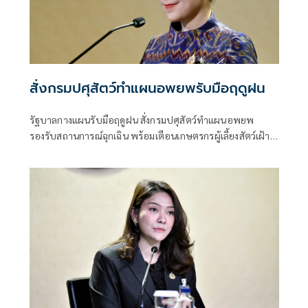
สั่งกรมปศุสัตว์ทำแผนอพยพรับมือฤดูฝน
รัฐบาลกางแผนรับมือฤดูฝน สั่งกรมปศุสัตว์ทำแผนอพยพ
รองรับสถานการณ์ฉุกเฉิน พร้อมเตือนเกษตรกรผู้เลี้ยงสัตว์เฝ้า
ระวังโรคระบาดช่วงน้ำท่วม