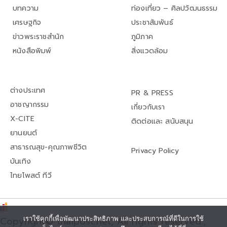
บทความ
ท่องเที่ยว – ศิลปวัฒนธรรม
เศรษฐกิจ
ประชาสัมพันธ์
ข่าวพระราชสำนัก
ภูมิภาค
หนังสือพิมพ์
สิ่งแวดล้อม
ต่างประเทศ
PR & PRESS
อาชญากรรม
เกี่ยวกับเรา
X-CITE
ติดต่อและ สนับสนุน
ยานยนต์
สาธารณสุข-คุณภาพชีวิต
Privacy Policy
บันเทิง
ไทยโพสต์ ทีวี
Copyright© thaipost.net, All rights reserved.,
เราใช้คุกกี้เพื่อพัฒนาประสิทธิภาพ และประสบการณ์ที่ดีในการใช้