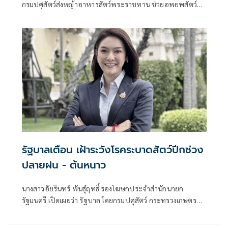
กรมปศุสัตว์ส่งหญ้าอาหารสัตว์พระราชทาน ช่วยอพยพสัตว์
เลี้ยง เตรียมแผนฟื้นฟูอาชีพเกษตรหลังน้ำลด
รัฐบาลเตือน เฝ้าระวังโรคระบาดสัตว์ปีกช่วง
ปลายฝน - ต้นหนาว
นางสาวอัยรินทร์ พันธุ์ฤทธิ์ รองโฆษกประจำสำนักนายก
รัฐมนตรี เปิดเผยว่า รัฐบาล โดยกรมปศุสัตว์ กระทรวงเกษตร
และสหกรณ์ เตือนเกษตรกรให้เฝ้าระวังโรคระบาดสัตว์ปีกใน
ช่วงปลายฝนต้นหนาว ซึ่งเป็นช่วงที่เกิดสภาพอากาศที่