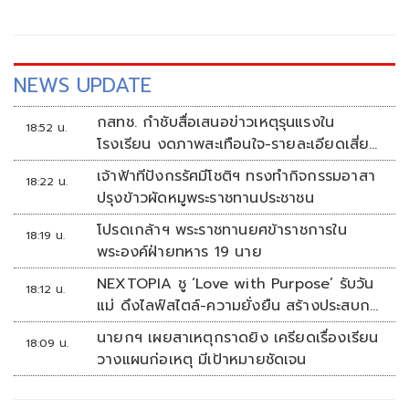
แปรปรวน ก่อให้เกิดฝนตกหนัก น้ำท่วมขัง และอากาศเย็นลง
NEWS UPDATE
กสทช. กำชับสื่อเสนอข่าวเหตุรุนแรงใน
18:52 น.
โรงเรียน งดภาพสะเทือนใจ-รายละเอียดเสี่ยง
เลียนแบบ
เจ้าฟ้าทีปังกรรัศมีโชติฯ ทรงทำกิจกรรมอาสา
18:22 น.
ปรุงข้าวผัดหมูพระราชทานประชาชน
โปรดเกล้าฯ พระราชทานยศข้าราชการใน
18:19 น.
พระองค์ฝ่ายทหาร 19 นาย
NEXTOPIA ชู ‘Love with Purpose’ รับวัน
18:12 น.
แม่ ดึงไลฟ์สไตล์-ความยั่งยืน สร้างประสบกา
รณ์ช้อปปิงมีความหมาย
นายกฯ เผยสาเหตุกราดยิง เครียดเรื่องเรียน
18:09 น.
วางแผนก่อเหตุ มีเป้าหมายชัดเจน