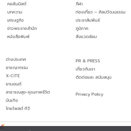
คอลัมนิสต์
กีฬา
บทความ
ท่องเที่ยว – ศิลปวัฒนธรรม
เศรษฐกิจ
ประชาสัมพันธ์
ข่าวพระราชสำนัก
ภูมิภาค
หนังสือพิมพ์
สิ่งแวดล้อม
ต่างประเทศ
PR & PRESS
อาชญากรรม
เกี่ยวกับเรา
X-CITE
ติดต่อและ สนับสนุน
ยานยนต์
สาธารณสุข-คุณภาพชีวิต
Privacy Policy
บันเทิง
ไทยโพสต์ ทีวี