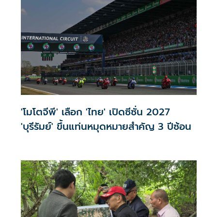
'โมโตจีพี' เลือก 'ไทย' เปิดซีซั่น 2027
'บุรีรัมย์' ขึ้นแท่นหมุดหมายสำคัญ 3 ปีซ้อน