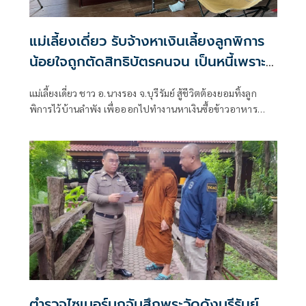
แม่เลี้ยงเดี่ยว รับจ้างหาเงินเลี้ยงลูกพิการ
น้อยใจถูกตัดสิทธิบัตรคนจน เป็นหนี้เพราะ
รักษาลูก
แม่เลี้ยงเดี่ยว ชาว อ.นางรอง จ.บุรีรัมย์ สู้ชีวิตต้องยอมทิ้งลูก
พิการไว้บ้านลำพัง เพื่อออกไปทำงานหาเงินซื้อข้าวอาหาร
ประทังชีวิตสองแม่ลูก น้อยใจถูกตัดสิทธิ์บัตรคนจน ระบบแจ้งมี
หนี้เกิน 1 แสน ทั้งที่เกิดจากการกู้ยืมมารักษาลูกช่วงที่ป่วยต้อง
ผ่าตัดม้ามก่อนจะกลายเป็นคนพิการ วอนรัฐทบทวน
ตำรวจไซเบอร์บุกจับสึกพระวัดดังบุรีรัมย์