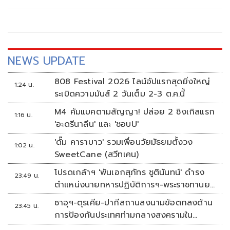
ประเทศไทย ล่าสุด "บุรีรัมย์ มาราธอน 2027 พรีเซนเต็ด บาย
น้ำแร่ธรรมชาติตราช้าง" เตรียมจัดงานแถลงข่าวสู่ทศวรรษที่ 2
อย่างยิ่งใหญ่ ในวันอังคารที่ 21 กรกฎาคม 2569 ที่ เดอะ สตอรี่ส์
สแควร์ ชั้น G วัน แบงค็อก กรุงเทพ พร้อมเปิดรับสมัครแบบ
On-Site จำนวน 2,000 สิทธิ์
NEWS UPDATE
808 Festival 2026 ไลน์อัปแรกสุดยิ่งใหญ่
1:24 น.
ระเบิดความมันส์ 2 วันเต็ม 2-3 ต.ค.นี้
M4 คัมแบคตามสัญญา! ปล่อย 2 ซิงเกิลแรก
1:16 น.
'อะดรีนาลีน' และ 'ชอบU'
'ดั๊ม คาราบาว' รวมเพื่อนวัยมัธยมตั้งวง
1:02 น.
SweetCane (สวีทเคน)
โปรดเกล้าฯ 'พันเอกสุภัทร ชูตินันทน์' ดำรง
23:49 น.
ตำแหน่งนายทหารปฏิบัติการฯ-พระราชทานยศ
'พลตรี'
ซาอุฯ-ตุรเคีย-ปากีสถานลงนามข้อตกลงด้าน
23:45 น.
การป้องกันประเทศท่ามกลางสงครามใน
ภูมิภาค