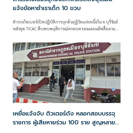
แจ้งข้อหาชำเราเด็ก 10 ขวบ
ตำรวจไซเบอร์เปิดปฏิบัติการบุกค้นกุฏิวัดแห่งหนึ่งใน จ.บุรีรัมย์
หลังชุด TICAC สืบพบพฤติการณ์ครอบครองและผลิตสื่อลามก
อนาจารเด็ก ก่อนนิมนต์พระลาสิกขาและแจ้งข้อหาชำเราเด็ก
อายุไม่เกิน 13 ปี พร้
เหยื่อแจ้งจับ ติวเตอร์ดัง หลอกสอบบรรจุ
ราชการ ผู้เสียหายร่วม 100 ราย สูญหลาย
ล้าน