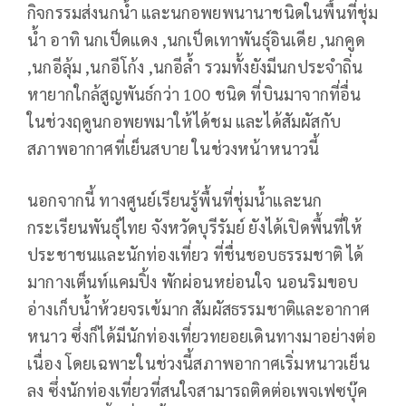
กิจกรรมส่งนกน้ำ และนกอพยพนานาชนิดในพื้นที่ชุ่ม
น้ำ อาทิ นกเป็ดแดง ,นกเป็ดเทาพันธุ์อินเดีย ,นกคูด
,นกอีลุ้ม ,นกอีโก้ง ,นกอีล้ำ รวมทั้งยังมีนกประจำถิ่น
หายากใกล้สูญพันธ์กว่า 100 ชนิด ที่บินมาจากที่อื่น
ในช่วงฤดูนกอพยพมาให้ได้ชม และได้สัมผัสกับ
สภาพอากาศที่เย็นสบาย ในช่วงหน้าหนาวนี้
นอกจากนี้ ทางศูนย์เรียนรู้พื้นที่ชุ่มน้ำและนก
กระเรียนพันธุ์ไทย จังหวัดบุรีรัมย์ ยังได้เปิดพื้นที่ให้
ประชาชนและนักท่องเที่ยว ที่ชื่นชอบธรรมชาติ ได้
มากางเต็นท์แคมปิ้ง พักผ่อนหย่อนใจ นอนริมขอบ
อ่างเก็บน้ำห้วยจรเข้มาก สัมผัสธรรมชาติและอากาศ
หนาว ซึ่งก็ได้มีนักท่องเที่ยวทยอยเดินทางมาอย่างต่อ
เนื่อง โดยเฉพาะในช่วงนี้สภาพอากาศเริ่มหนาวเย็น
ลง ซึ่งนักท่องเที่ยวที่สนใจสามารถติดต่อเพจเฟซบุ๊ค