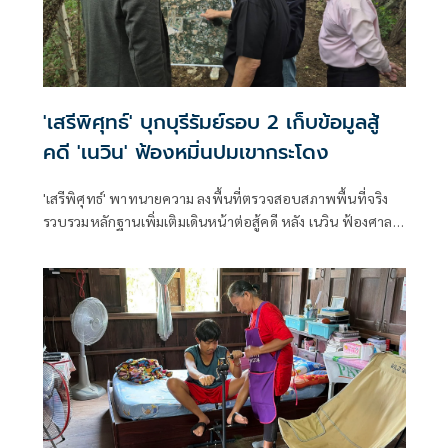
'เสรีพิศุทธ์' บุกบุรีรัมย์รอบ 2 เก็บข้อมูลสู้
คดี 'เนวิน' ฟ้องหมิ่นปมเขากระโดง
'เสรีพิศุทธ์' พาทนายความ ลงพื้นที่ตรวจสอบสภาพพื้นที่จริง
รวบรวมหลักฐานเพิ่มเติมเดินหน้าต่อสู้คดี หลัง เนวิน ฟ้องศาล
กล่าวหาหมิ่นประมาทและแจ้งความเท็จ ปมรุกที่รถไฟ พบร่อง
รอยการขุดเปิดทางน้ำที่เคยถมรุกล้ำลำรางสาธารณะ ยันไม่ไกล่
เกลี่ยเพื่อพิสูจน์ความจริง ลั่นหาก 'เนวิน ชิดชอบ' ยอมรับบุกรุก
ที่รถไฟจริงถึงจะยอม