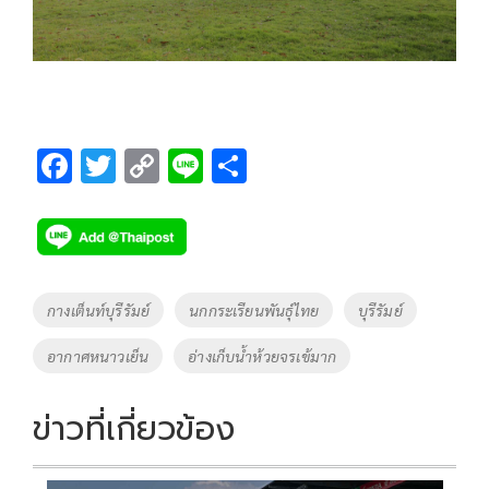
F
T
C
Li
S
ac
wi
o
n
h
e
tt
p
e
ar
b
er
y
e
o
Li
Tags
กางเต็นท์บุรีรัมย์
นกกระเรียนพันธุ์ไทย
บุรีรัมย์
o
n
อากาศหนาวเย็น
อ่างเก็บน้ำห้วยจรเข้มาก
k
k
ข่าวที่เกี่ยวข้อง