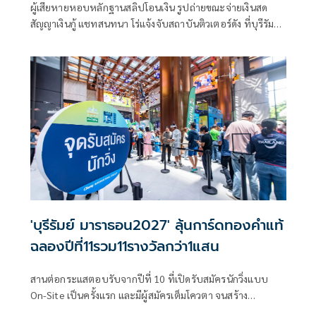
ผู้เสียหายหอบหลักฐานสลิปโอนเงิน รูปถ่ายขณะจ่ายเงินสด
สัญญาเงินกู้ แชทสนทนา โร่แจ้งจับสถาบันติวเตอร์ดัง ที่บุรีรัมย์
หลอกเรียกรับเงินอ้างมีเส้นสาย ทั้งใช้เทคนิคกลโกงหลาย
'บุรีรัมย์ มาราธอน2027' ลุ้นการ์ดทองคำแท้
ฉลองปีที่11รวม11รางวัลกว่า1แสน
สานต่อกระแสตอบรับจากปีที่ 10 ที่เปิดรับสมัครนักวิ่งแบบ
On-Site เป็นครั้งแรก และมีผู้สมัครเต็มโควตา จนสร้าง
ปรากฏการณ์งานแถลงข่าวการแข่งขันวิ่งที่ใหญ่ที่สุดของ