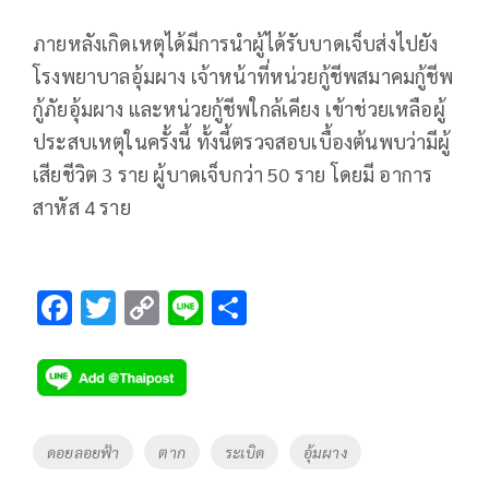
ภายหลังเกิดเหตุได้มีการนำผู้ได้รับบาดเจ็บส่งไปยัง
โรงพยาบาลอุ้มผาง เจ้าหน้าที่หน่วยกู้ชีพสมาคมกู้ชีพ
กู้ภัยอุ้มผาง และหน่วยกู้ชีพใกล้เคียง เข้าช่วยเหลือผู้
ประสบเหตุในครั้งนี้ ทั้งนี้ตรวจสอบเบื้องต้นพบว่ามีผู้
เสียชีวิต 3 ราย ผู้บาดเจ็บกว่า 50 ราย โดยมี อาการ
สาหัส 4 ราย
F
T
C
Li
S
ac
wi
o
n
h
e
tt
p
e
ar
b
er
y
e
o
Li
Tags
ดอยลอยฟ้า
ตาก
ระเบิด
อุ้มผาง
o
n