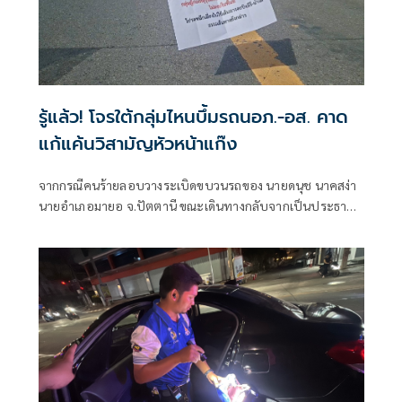
รู้แล้ว! โจรใต้กลุ่มไหนบึ้มรถนอภ.-อส. คาด
แก้แค้นวิสามัญหัวหน้าแก๊ง
จากกรณีคนร้ายลอบวางระเบิดขบวนรถของ นายดนุช นาคสง่า
นายอำเภอมายอ จ.ปัตตานี ขณะเดินทางกลับจากเป็นประธาน
ในพิธีเปิดการแข่งขันกีฬาฟุตบอลในพื้นที่ ต.ลูโบ๊ะยิไร อ.มายอ
จังหวัดปัตตานี