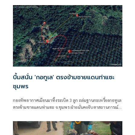
บึ้มสนั่น 'กอทูเล' ตรงข้ามชายแดนท่าแซะ
ชุมพร
กองทัพอากาศเมียนมาทิ้งระเบิด 3 ลูก ถล่มฐานกะเหรี่ยงกอทูเล
ตรงข้ามชายแดนท่าแซะ จ.ชุมพร ฝ่ายมั่นคงจับตาสถานการณ์
ใกล้ชิด