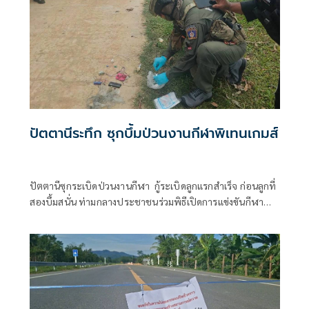
ปัตตานีระทึก ซุกบึ้มป่วนงานกีฬาพิเทนเกมส์
ปัตตานีซุกระเบิดป่วนงานกีฬา กู้ระเบิดลูกแรกสำเร็จ ก่อนลูกที่
สองบึ้มสนั่น ท่ามกลางประชาชนร่วมพิธีเปิดการแข่งขันกีฬา
ไม่มีผู้บาดเจ็บ – เสียชีวิต