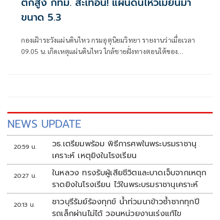
ตึกสูง กทม. สะเทือน! แผ่นดินไหวเมียนมา
ขนาด 5.3
กองเฝ้าระวังแผ่นดินไหว กรมอุตุนิยมวิทยา รายงานว่าเมื่อเวลา
09.05 น. เกิดเหตุแผ่นดินไหว ใกล้ชายฝั่งทางตอนใต้ของ
ประเทศเมียนมา ขนาด 5.3 ลึก 10 กิโลเมตร โดยจุดศูนย์กลางอยู่
ห่างจากกลุ่มรอยเลื่อนสะกาย
NEWS UPDATE
วธ.เตรียมพร้อม พิธีการศพในพระบรมราชานุ
20:59 น.
เคราะห์ เหตุยิงในโรงเรียน
ในหลวง ทรงรับผู้เสียชีวิตและบาดเจ็บจากเหตุก
20:27 น.
ราดยิงในโรงเรียน ไว้ในพระบรมราชานุเคราะห์
ชาวบุรีรัมย์ร้องทุกข์ น้ำท่วมนาข้าวซ้ำซากทุกปี
20:13 น.
รถเล็กผ่านไม่ได้ วอนหน่วยงานเร่งแก้ไข