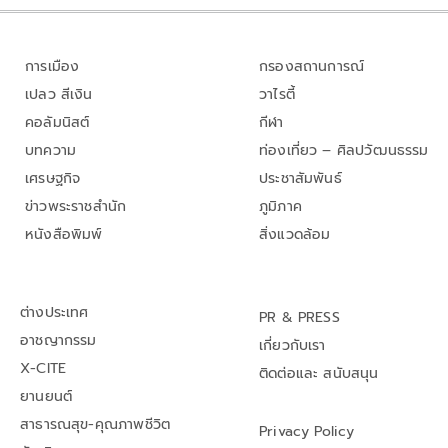
การเมือง
กรองสถานการณ์
เปลว สีเงิน
วาไรตี้
คอลัมนิสต์
กีฬา
บทความ
ท่องเที่ยว – ศิลปวัฒนธรรม
เศรษฐกิจ
ประชาสัมพันธ์
ข่าวพระราชสำนัก
ภูมิภาค
หนังสือพิมพ์
สิ่งแวดล้อม
ต่างประเทศ
PR & PRESS
อาชญากรรม
เกี่ยวกับเรา
X-CITE
ติดต่อและ สนับสนุน
ยานยนต์
สาธารณสุข-คุณภาพชีวิต
Privacy Policy