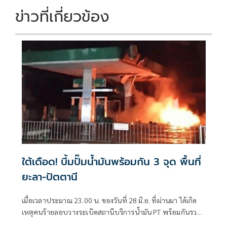
k
k
ข่าวที่เกี่ยวข้อง
ใต้เดือด! บึ้มปั๊มน้ำมันพร้อมกัน 3 จุด พื้นที่
ยะลา-ปัตตานี
เมื่อเวลาประมาณ 23.00 น. ของวันที่ 28 มิ.ย. ที่ผ่านมา ได้เกิด
เหตุคนร้ายลอบวางระเบิดสถานีบริการน้ำมัน PT พร้อมกันรวม
3 จุด