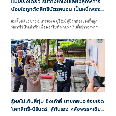
แม่เลี้ยงเดี่ยว รับจ้างหาเงินเลี้ยงลูกพิการ
น้อยใจถูกตัดสิทธิบัตรคนจน เป็นหนี้เพราะ
รักษาลูก
แม่เลี้ยงเดี่ยว ชาว อ.นางรอง จ.บุรีรัมย์ สู้ชีวิตต้องยอมทิ้งลูก
พิการไว้บ้านลำพัง เพื่อออกไปทำงานหาเงินซื้อข้าวอาหาร
ประทังชีวิตสองแม่ลูก น้อยใจถูกตัดสิทธิ์บัตรคนจน ระบบแจ้งมี
หนี้เกิน 1 แสน ทั้งที่เกิดจากการกู้ยืมมารักษาลูกช่วงที่ป่วยต้อง
ผ่าตัดม้ามก่อนจะกลายเป็นคนพิการ วอนรัฐทบทวน
รู้ผลไม่เกินสี่ทุ่ม ชิงเก้าอี้ นายกอบจ.ร้อยเอ็ด
'เศกสิทธิ์-นิรันดร์' สู้กันเอง หลังพรรคเขียว