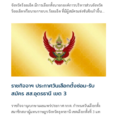
หลีกทาง
จังหวัดร้อยเอ็ด มีการเลือกตั้งนายกองค์การบริหารส่วนจังหวัด
ร้อยเอ็ดหรือนายกฯอบจ.ร้อยเอ็ด ที่มีผู้สมัครแข่งขันชิงเก้าอี้นา
ยกฯอบจ.ร้อยเอ็ดรอบนี้สามคน
ราชกิจจาฯ ประกาศวันเลือกตั้งซ่อม-รับ
สมัคร สส.อุดรธานี เขต 3
ราชกิจจานุเบกษาเผยแพร่ประกาศ กกต. กำหนดวันเลือกตั้ง
สมาชิกสภาผู้แทนราษฎรจังหวัดอุดรธานี เขตเลือกตั้งที่ 3 แท