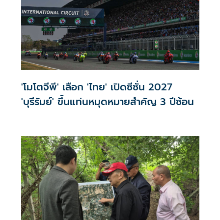
'โมโตจีพี' เลือก 'ไทย' เปิดซีซั่น 2027
'บุรีรัมย์' ขึ้นแท่นหมุดหมายสำคัญ 3 ปีซ้อน