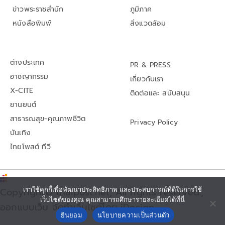
ข่าวพระราชสำนัก
ภูมิภาค
หนังสือพิมพ์
สิ่งแวดล้อม
ต่างประเทศ
PR & PRESS
อาชญากรรม
เกี่ยวกับเรา
X-CITE
ติดต่อและ สนับสนุน
ยานยนต์
สาธารณสุข-คุณภาพชีวิต
Privacy Policy
บันเทิง
ไทยโพสต์ ทีวี
เราใช้คุกกี้เพื่อพัฒนาประสิทธิภาพ และประสบการณ์ที่ดีในการใช้
Copyright© thaipost.net, All rights reserved.,
เว็บไซต์ของคุณ คุณสามารถศึกษารายละเอียดได้ที่นี่
ออกแบบเว็บ จัดทำเว็บไซต์โดย iDesign
ยินยอม
นโยบายความเป็นส่วนตัว