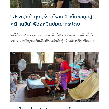
'เสรีพิศุทธ์' บุกบุรีรัมย์รอบ 2 เก็บข้อมูลสู้
คดี 'เนวิน' ฟ้องหมิ่นปมเขากระโดง
'เสรีพิศุทธ์' พาทนายความ ลงพื้นที่ตรวจสอบสภาพพื้นที่จริง
รวบรวมหลักฐานเพิ่มเติมเดินหน้าต่อสู้คดี หลัง เนวิน ฟ้องศาล
กล่าวหาหมิ่นประมาทและแจ้งความเท็จ ปมรุกที่รถไฟ พบร่อง
รอยการขุดเปิดทางน้ำที่เคยถมรุกล้ำลำรางสาธารณะ ยันไม่ไกล่
เกลี่ยเพื่อพิสูจน์ความจริง ลั่นหาก 'เนวิน ชิดชอบ' ยอมรับบุกรุก
ที่รถไฟจริงถึงจะยอม