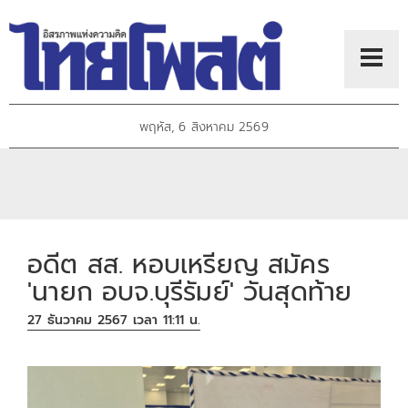
พฤหัส, 6 สิงหาคม 2569
อดีต สส. หอบเหรียญ สมัคร
'นายก อบจ.บุรีรัมย์' วันสุดท้าย
27 ธันวาคม 2567 เวลา 11:11 น.