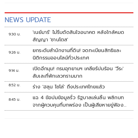
NEWS UPDATE
'เนย์มาร์' ไม่รีบตัดสินใจอนาคต หลังใกล้หมด
9:30 น.
สัญญา 'ซานโตส'
ยกระดับสำนักงานที่ดิน! จดทะเบียนสิทธิและ
9:26 น.
นิติกรรมออนไลน์ทั่วประเทศ
เปิดอีกมุม! กรมอุทยานฯ เคลียร์ปมร้อน 'วีระ'
9:14 น.
สับเละที่พักเลวทรามมาก
8:52 น.
ร่าง 'ฮลุน โซโล่' ถึงประเทศไทยแล้ว
แฉ 4 ข้อปมข้อมูลรั่ว รัฐบาลเล่นลิ้น พลิกบท
8:45 น.
จากผู้ควบคุมที่บกพร่อง เป็นผู้เสียหายขู่ฟ้อง
คนเอาความจริงมาพูด