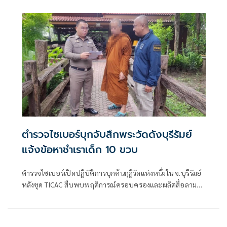
ตำรวจไซเบอร์บุกจับสึกพระวัดดังบุรีรัมย์
แจ้งข้อหาชำเราเด็ก 10 ขวบ
ตำรวจไซเบอร์เปิดปฏิบัติการบุกค้นกุฏิวัดแห่งหนึ่งใน จ.บุรีรัมย์
หลังชุด TICAC สืบพบพฤติการณ์ครอบครองและผลิตสื่อลามก
อนาจารเด็ก ก่อนนิมนต์พระลาสิกขาและแจ้งข้อหาชำเราเด็ก
อายุไม่เกิน 13 ปี พร้