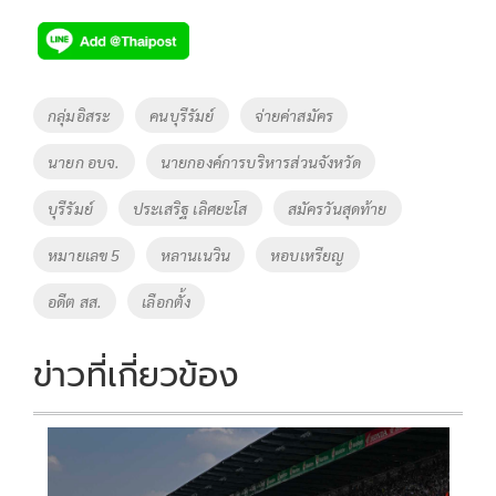
Tags
กลุ่มอิสระ
คนบุรีรัมย์
จ่ายค่าสมัคร
นายก อบจ.
นายกองค์การบริหารส่วนจังหวัด
บุรีรัมย์
ประเสริฐ เลิศยะโส
สมัครวันสุดท้าย
หมายเลข 5
หลานเนวิน
หอบเหรียญ
อดีต สส.
เลือกตั้ง
ข่าวที่เกี่ยวข้อง