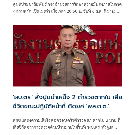
ศูนย์ประชาสัมพันธ์ กองอำนวยการรักษาความมั่นคงภายในภาค
4 ส่วนหน้า เปิดเผยว่า เมื่อเวลา 20.50 น. วันที่ 6 ส.ค. ที่ผ่านมา
เกิดเหตุคนร้ายไม่ทราบจำนวนใช้อาวุธปืนลอบยิงนายรียะ
อาแว อดีตผู้ช่วยผู้ใหญ่บ้านหมู่ที่ 5
'ผบ.ตร.' สั่งปูนบำเหน็จ 2 ตำรวจตากใบ เสีย
ชีวิตขณะปฏิบัติหน้าที่ ติดยศ 'พล.ต.ต.'
สตช.แสดงความเสียใจต่อครอบครัวตำรวจ สภ.ตากใบ 2 นาย ที่
เสียชีวิตจากการตรวจค้นเป้าหมายในพื้นที่ ‘ผบ.ตร.’สั่งดูแล
สวัสดิการเต็มที่ และดูแลรักษาอย่างดีที่สุด 4 ตำรวจที่บาดเจ็บ