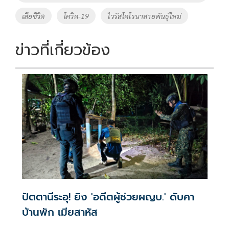
เสียชีวิต
โควิด-19
ไวรัสโคโรนาสายพันธุ์ใหม่
ข่าวที่เกี่ยวข้อง
ปัตตานีระอุ! ยิง 'อดีตผู้ช่วยผญบ.' ดับคา
บ้านพัก เมียสาหัส