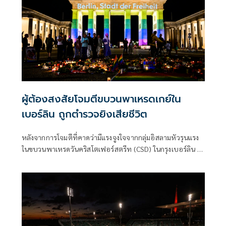
ผู้ต้องสงสัยโจมตีขบวนพาเหรดเกย์ใน
เบอร์ลิน ถูกตำรวจยิงเสียชีวิต
หลังจากการโจมตีที่คาดว่ามีแรงจูงใจจากกลุ่มอิสลามหัวรุนแรง
ในขบวนพาเหรดวันคริสโตเฟอร์สตรีท (CSD) ในกรุงเบอร์ลิน ผู้
ต้องสงสัยถูกยิงเสียชีวิตระหว่างปฏิบัติการของเจ้าหน้าที่ตำรวจ