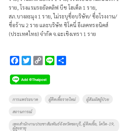
ราย, โรงแรมรอยัลคลิฟ บีช โฮเต็ล 1 ราย,
สภ.บางละมุง 1 ราย, ไม่ระบุชื่อบริษัท/ ชื่อโรงงาน/
ชื่อร้าน 2 ราย และบริษัท ชิโคนี่ อีเลคทรอนิคส์
(ประเทศไทย) จำกัด จ.ฉะเชิงเทรา 1 ราย
F
T
C
Li
S
ac
wi
o
n
h
e
tt
p
e
ar
b
er
y
e
o
Li
Tags
การแพร่ระบาด
ผู้ติดเชื้อรายใหม่
ผู้สัมผัสผู้ป่วย
o
n
สถานการณ์
k
k
เพจสำนักงานประชาสัมพันธ์จังหวัดชลบุรี, ผู้ติดเชื้อ, โควิด-19,
ผู้สูงอายุ