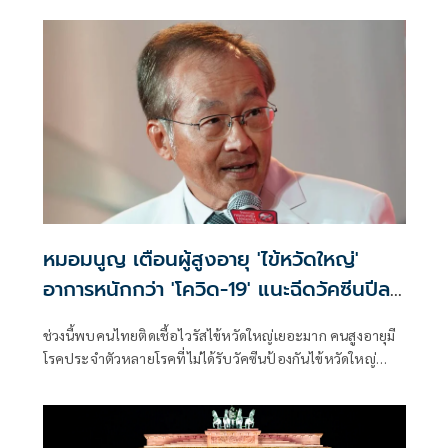
จากเหตุดังกล่าว
หมอมนูญ เตือนผู้สูงอายุ 'ไข้หวัดใหญ่'
อาการหนักกว่า 'โควิด-19' แนะฉีดวัคซีนปีละ
เข็ม ลดรุนแรง
ช่วงนี้พบคนไทยติดเชื้อไวรัสไข้หวัดใหญ่เยอะมาก คนสูงอายุมี
โรคประจำตัวหลายโรคที่ไม่ได้รับวัคซีนป้องกันไข้หวัดใหญ่
เวลาติดเชื้อ บางคนอาการหนัก