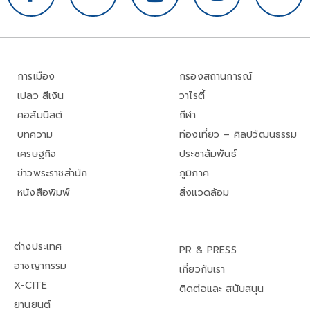
การเมือง
กรองสถานการณ์
เปลว สีเงิน
วาไรตี้
คอลัมนิสต์
กีฬา
บทความ
ท่องเที่ยว – ศิลปวัฒนธรรม
เศรษฐกิจ
ประชาสัมพันธ์
ข่าวพระราชสำนัก
ภูมิภาค
หนังสือพิมพ์
สิ่งแวดล้อม
ต่างประเทศ
PR & PRESS
อาชญากรรม
เกี่ยวกับเรา
X-CITE
ติดต่อและ สนับสนุน
ยานยนต์