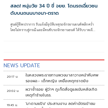
สลด! หนุ่มวัย 34 ปี ขี่ จยย. โดนรถเฉี่ยวชน
ดับบนถนนบางนา-ตราด
ศูนย์กู้ชีพปราการ รับแจ้งมีอุบัติเหตุรถจักรยานยนต์พลิกคว่ำ
โดยไม่ทราบคู่กรณี และมีคนขับรถจักรยานยนต์ ได้รับบาดเจ็บ
สาหัส
NEWS UPDATE
ในหลวงพระราชทานพวงมาลาวางหน้าหีบศพ
20:17 น.
รองผอ.- เด็กหญิง เหยื่อเหตุกราดยิง
ผวาซ้ำรอย ผู้ว่าฯ ภูเก็ตสั่งดูแลเข้มหลังเกิด
20:02 น.
เหตุทำร้ายในรร.
'มาดามแป้ง' ประสานงาน ลดค่าบัตรเข้าชม
19:45 น.