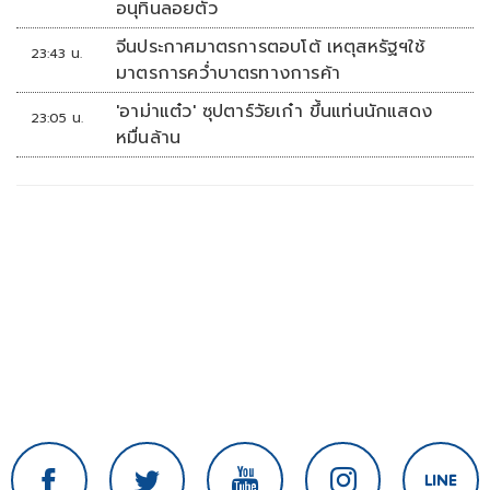
อนุทินลอยตัว
จีนประกาศมาตรการตอบโต้ เหตุสหรัฐฯใช้
23:43 น.
มาตรการคว่ำบาตรทางการค้า
'อาม่าแต๋ว' ซุปตาร์วัยเก๋า ขึ้นแท่นนักแสดง
23:05 น.
หมื่นล้าน