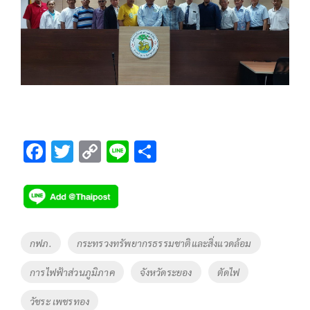
F
T
C
Li
S
ac
wi
o
n
h
e
tt
p
e
ar
b
er
y
e
o
Li
Tags
กฟภ.
กระทรวงทรัพยากรธรรมชาติและสิ่งแวดล้อม
o
n
การไฟฟ้าส่วนภูมิภาค
จังหวัดระยอง
ตัดไฟ
k
k
วัชระ เพชรทอง