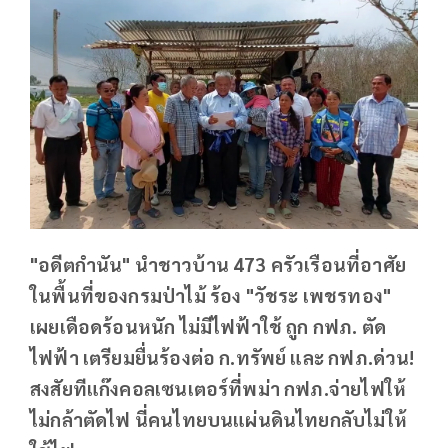
"อดีตกำนัน" นำชาวบ้าน 473 ครัวเรือนที่อาศัย
ในพื้นที่ของกรมป่าไม้ ร้อง "วัชระ เพชรทอง"
เผยเดือดร้อนหนัก ไม่มีไฟฟ้าใช้ ถูก กฟภ. ตัด
ไฟฟ้า เตรียมยื่นร้องต่อ ก.ทรัพย์ และ กฟภ.ด่วน!
สงสัยทีแก๊งคอลเซนเตอร์ที่พม่า กฟภ.จ่ายไฟให้
ไม่กล้าตัดไฟ นี่คนไทยบนแผ่นดินไทยกลับไม่ให้