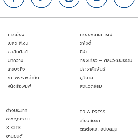
การเมือง
กรองสถานการณ์
เปลว สีเงิน
วาไรตี้
คอลัมนิสต์
กีฬา
บทความ
ท่องเที่ยว – ศิลปวัฒนธรรม
เศรษฐกิจ
ประชาสัมพันธ์
ข่าวพระราชสำนัก
ภูมิภาค
หนังสือพิมพ์
สิ่งแวดล้อม
ต่างประเทศ
PR & PRESS
อาชญากรรม
เกี่ยวกับเรา
X-CITE
ติดต่อและ สนับสนุน
ยานยนต์