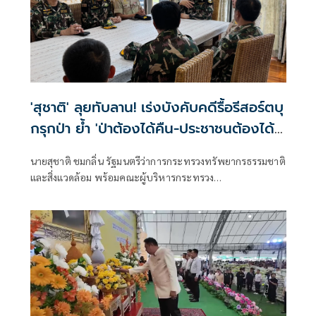
'สุชาติ' ลุยทับลาน! เร่งบังคับคดีรื้อรีสอร์ตบุ
กรุกป่า ย้ำ 'ป่าต้องได้คืน-ประชาชนต้องได้
รับความเป็นธรรม' เดือนหน้าพิสูจน์สิทธิ์ราย
นายสุชาติ ชมกลิ่น รัฐมนตรีว่าการกระทรวงทรัพยากรธรรมชาติ
แปลงตามนโยบายรัฐบาล 'อนุทิน'
และสิ่งแวดล้อม พร้อมคณะผู้บริหารกระทรวง
ทรัพยากรธรรมชาติและสิ่งแวดล้อม ลงพื้นที่ติดตามผลการ
ดำเนินงานของอุทยานแห่งชาติทับลานเกี่ยวกับการบังคับใช้
กฎหมายกับผู้บุกรุกครอบครองพื้นที่อุทยานแห่งชาติ