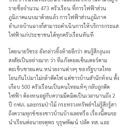
รายชื่อจำนวน 473 ครัวเรือน ที่การไฟฟ้าส่วน
ภูมิภาคแนบมาด้วยแล้ว การไฟฟ้าส่วนภูมิภาค
อำเภอบ้านฉางก็สามารถดำเนินการให้บริการกระแส
ไฟฟ้าแก่ประชาชนได้ทุกครัวเรือนทันที
โดยนายวัชระ ยังกล่าวทิ้งท้ายอีกว่า ตนรู้สึกงุนงง
สงสัยเป็นอย่างมาก ว่า ทีแก๊งคอลเซ็นเตอร์ตาม
ตะเข็บชายแดน หน่วยงานต่างๆ ของรัฐบาลไทย
โยนกันไปมาไม่กล้าตัดไฟ แต่ชาวบ้านสำนักท้อน ตั้ง
เกือบ 500 ครัวเรือนเป็นคนไทยแท้ๆ กลับถูกตัด
ไฟฟ้า ต้องทนอยู่กับความมืดมิดเป็นเวลานานถึง 2
ปี กฟภ. และกรมป่าไม้ กระทรวงทรัพย์ฯไม่รู้สึกรู้สา
ถึงความทุกข์ของชาวบ้านบ้างเลยหรือ เรื่องนี้ตนจะ
นำเรียนต่อนายจตุพร บุรุษพัฒน์ ปลัด ทส. และ