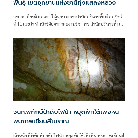
พันธุ์ เขตอุทยานแห่งชาติทุ่งแสลงหลวง
นายสมเกียรติ ยอดมาลี ผู้อำนวยการสำนักบริหารพื้นที่อนุรักษ์
ที่ 11 เผยว่า ทีมนักวิจัยจากกลุ่มงานวิชาการ สำนักบริหารพื้นที่
อนุรักษ์ที่ 11 (พิษณุโลก) โดยนางสาวแดงระวี พรหมรักษ์ นัก
วิชาการป่าไม้ปฏิบัติการ หัวหน้าโ
จนท.พิทักษ์ป่าดับไฟป่า หยุดพักใต้เพิงหิน
พบภาพเขียนสีโบราณ
เจ้าหน้าที่พิทักษ์ป่าดับไฟป่า หยุดพักใต้เพิงหิน พบภาพเขียนสี