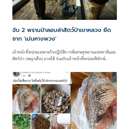
จับ 2 พรานป่าลอบล่าสัตว์ป่าเขาหลวง ยึด
ซาก 'เม่นหางพวง'
เจ้าหน้าที่หน่วยเฉพาะกิจปฏิบัติการพิเศษอุทยานแห่งชาติและ
สัตว์ป่า (พญาเสือ) ภาคใต้ ร่วมกับเจ้าหน้าที่หน่วยพิทักษ์
อุทยานแห่งชาติที่ ตย.2