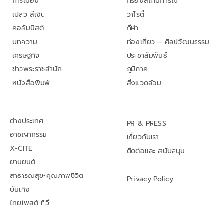
การเมือง
กรองสถานการณ์
เปลว สีเงิน
วาไรตี้
คอลัมนิสต์
กีฬา
บทความ
ท่องเที่ยว – ศิลปวัฒนธรรม
เศรษฐกิจ
ประชาสัมพันธ์
ข่าวพระราชสำนัก
ภูมิภาค
หนังสือพิมพ์
สิ่งแวดล้อม
ต่างประเทศ
PR & PRESS
อาชญากรรม
เกี่ยวกับเรา
X-CITE
ติดต่อและ สนับสนุน
ยานยนต์
สาธารณสุข-คุณภาพชีวิต
Privacy Policy
บันเทิง
ไทยโพสต์ ทีวี