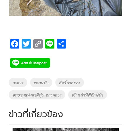
F
T
C
Li
S
ac
wi
o
n
h
e
tt
p
e
ar
b
er
y
e
o
Li
Tags
กระจง
พรานป่า
สัตว์ป่าสงวน
o
n
อุทยานแห่งชาติทุ่งแสลงหลวง
เจ้าหน้าที่พิทักษ์ป่า
k
k
ข่าวที่เกี่ยวข้อง