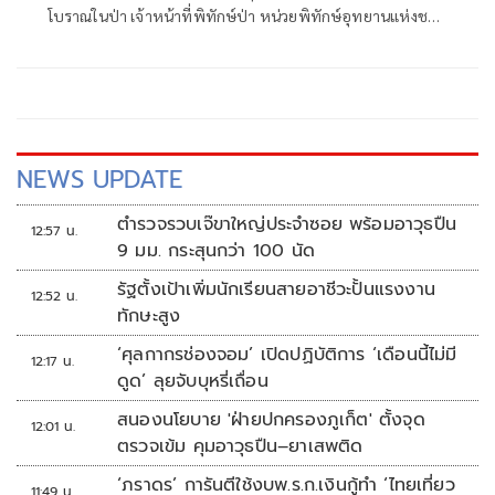
โบราณในป่า เจ้าหน้าที่พิทักษ์ป่า หน่วยพิทักษ์อุทยานแห่งชาติ
ที่ นพ.4 (หินช้างสี)
NEWS UPDATE
ตำรวจรวบเจ๊ขาใหญ่ประจำซอย พร้อมอาวุธปืน
12:57 น.
9 มม. กระสุนกว่า 100 นัด
รัฐตั้งเป้าเพิ่มนักเรียนสายอาชีวะปั้นแรงงาน
12:52 น.
ทักษะสูง
‘ศุลกากรช่องจอม’ เปิดปฏิบัติการ ‘เดือนนี้ไม่มี
12:17 น.
ดูด’ ลุยจับบุหรี่เถื่อน
สนองนโยบาย 'ฝ่ายปกครองภูเก็ต' ตั้งจุด
12:01 น.
ตรวจเข้ม คุมอาวุธปืน–ยาเสพติด
‘ภราดร’ การันตีใช้งบพ.ร.ก.เงินกู้ทำ ‘ไทยเที่ยว
11:49 น.