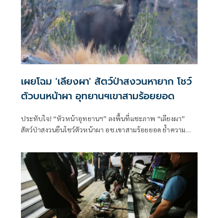
เผยโฉม 'เลียงผา' สัตว์ป่าสงวนหายาก โชว์
ตัวบนหน้าผา อุทยานฯเขาสามร้อยยอด
ประทับใจ! “หัวหน้าอุทยานฯ” ลงพื้นที่แชะภาพ “เลียงผา”
สัตว์ป่าสงวนยืนโชว์ตัวหน้าผา อช.เขาสามร้อยยอด ย้ำความ
สำเร็จลาดตระเวนเชิงรุก