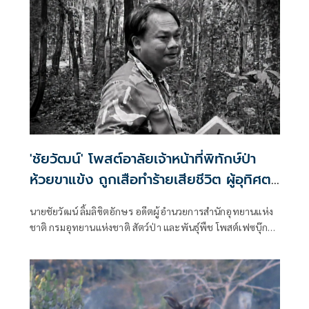
'ชัยวัฒน์' โพสต์อาลัยเจ้าหน้าที่พิทักษ์ป่า
ห้วยขาแข้ง ถูกเสือทำร้ายเสียชีวิต ผู้อุทิศตน
ปกป้องผืนป่ามรดกโลก
นายชัยวัฒน์ ลิ้มลิขิตอักษร อดีตผู้อำนวยการสำนักอุทยานแห่ง
ชาติ กรมอุทยานแห่งชาติ สัตว์ป่า และพันธุ์พืช โพสต์เฟซบุ๊กว่า
อาลัยแด่ผู้พิทักษ์ "ศักรินทร์ วิชาจารย์" ป่าใหญ่..ห้วยขาแข้งวันนี้
เงียบงันลงด้วยความโศกเศร้า เมื่อต้องสูญเสียบุคลากรผู้เสียสละ
อย่างไม่มีวันกลับ..