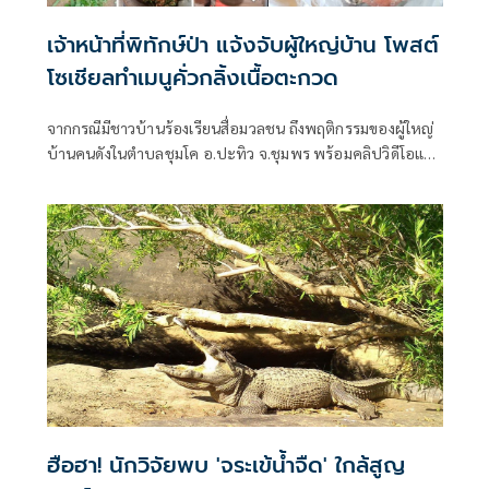
เจ้าหน้าที่พิทักษ์ป่า แจ้งจับผู้ใหญ่บ้าน โพสต์
โซเชียลทำเมนูคั่วกลิ้งเนื้อตะกวด
จากกรณีมีชาวบ้านร้องเรียนสื่อมวลชน ถึงพฤติกรรมของผู้ใหญ่
บ้านคนดังในตำบลชุมโค อ.ปะทิว จ.ชุมพร พร้อมคลิปวิดีโอและ
ภาพนิ่ง ขณะกำลังแกงเผ็ดคั่วกลิ้ง "ตะกวด" หรือ "ตัวแลน" สัตว์
ป่าคุ้มครอง โพสต์โชว์อวดลงในเฟซบุ๊กของตนเอง
ฮือฮา! นักวิจัยพบ 'จระเข้น้ำจืด' ใกล้สูญ