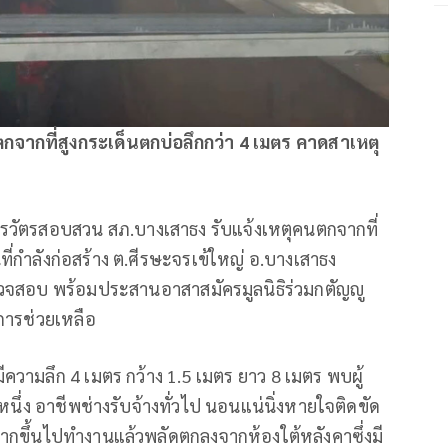
จากที่สูงกระเด็นตกบ่อลึกกว่า 4 เมตร คาดสาเหตุ
สารวัตรสอบสวน สภ.บางเสาธง รับแจ้งเหตุคนตกจากที่
ี่กำลังก่อสร้าง ต.ศีรษะจรเข้ใหญ่ อ.บางเสาธง
รวจสอบ พร้อมประสานอาสาสมัครมูลนิธิร่วมกตัญญู
การช่วยเหลือ
้างมีความลึก 4 เมตร กว้าง 1.5 เมตร ยาว 8 เมตร พบผู้
 หนึ่ง อาชีพช่างรับจ้างทั่วไป นอนแน่นิ่งหายใจติดขัด
จากขึ้นไปทำงานแล้วพลัดตกลงจากห้องใต้หลังคาซึ่งมี