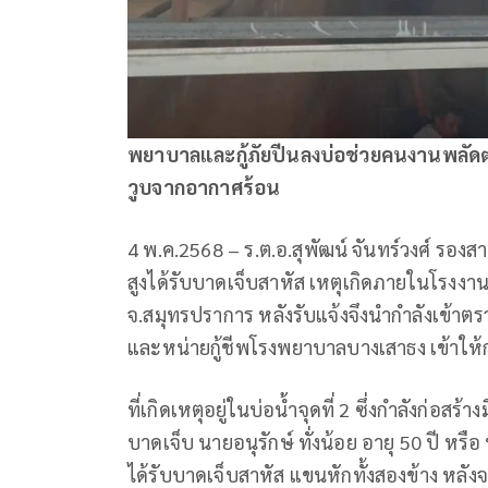
พยาบาลและกู้ภัยปีนลงบ่อช่วยคนงานพลัดตก
วูบจากอากาศร้อน
4 พ.ค.2568 – ร.ต.อ.สุพัฒน์ จันทร์วงศ์ รอง
สูงได้รับบาดเจ็บสาหัส เหตุเกิดภายในโรงงานท
จ.สมุทรปราการ หลังรับแจ้งจึงนำกำลังเข้าต
และหน่ายกู้ชีพโรงพยาบาลบางเสาธง เข้าให้
ที่เกิดเหตุอยู่ในบ่อน้ำจุดที่ 2 ซึ่งกำลังก่อสร
บาดเจ็บ นายอนุรักษ์ ทั่งน้อย อายุ 50 ปี หรือ
ได้รับบาดเจ็บสาหัส แขนหักทั้งสองข้าง หลัง