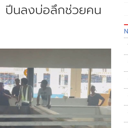
ย ปีนลงบ่อลึกช่วยคน
N