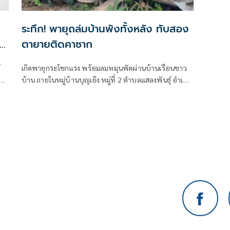
ระทึก! พายุถล่มบ้านพังทั้งหลัง ทับสอง
ล'
ตายายติดคาซาก
์
เกิดพายุกระโชกแรง พร้อมลมหมุนพัดผ่านบ้านเรือนชาว
ทีม
บ้าน ภายในหมู่บ้านบุญเยิง หมู่ที่ 2 ตำบลแสลงพันธุ์ อำเภอ
เมือง จังหวัดสุรินทร์