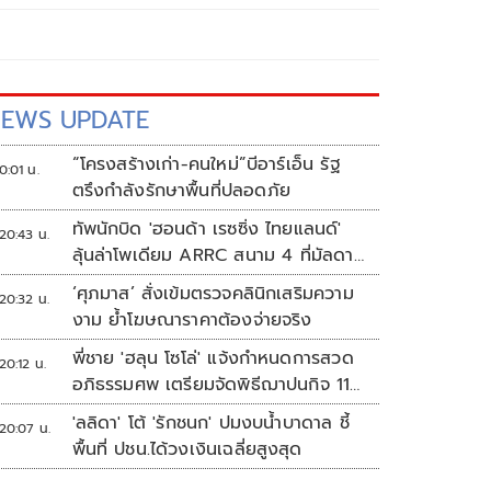
EWS UPDATE
“โครงสร้างเก่า-คนใหม่”บีอาร์เอ็น รัฐ
0:01 น.
ตรึงกำลังรักษาพื้นที่ปลอดภัย
ทัพนักบิด 'ฮอนด้า เรซซิ่ง ไทยแลนด์'
20:43 น.
ลุ้นล่าโพเดียม ARRC สนาม 4 ที่มัลดาลิ
กา
‘ศุภมาส’ สั่งเข้มตรวจคลินิกเสริมความ
20:32 น.
งาม ย้ำโฆษณาราคาต้องจ่ายจริง
พี่ชาย 'ฮลุน โซโล่' แจ้งกำหนดการสวด
20:12 น.
อภิธรรมศพ เตรียมจัดพิธีฌาปนกิจ 11
ส.ค.
'ลลิดา' โต้ 'รักชนก' ปมงบน้ำบาดาล ชี้
20:07 น.
พื้นที่ ปชน.ได้วงเงินเฉลี่ยสูงสุด