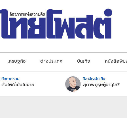
เศรษฐกิจ
ต่างประเทศ
บันเทิง
หนังสือพิม
ผักกาดหอม
วิสามัญบันเทิง
ดับไฟใต้มันไม่ง่าย
สุภาพบุรุษผู้อาวุโส?