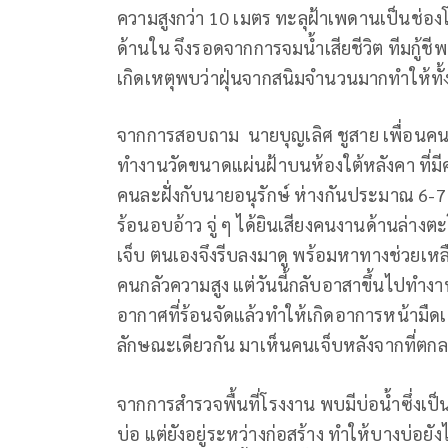
ความสูงกว่า 10 เมตร ทะลุฝ้าเพดานเป็นช่องโหว่
ด้านใน จึงรอดจากการจมน้ำเสียชีวิต ทีมกู้ชีพ
เกิดเหตุพบว่าฝุ่นจากสนิมจำนวนมากทำให้ทั้
จากการสอบถาม นายบุญเลิศ ชูสาย เพื่อนคนเจ็
ทำงานวัดขนาดแผ่นฝ้าบนห้องใต้หลังคา ที่ม
คนละฝั่งกับนายอนุรักษ์ ห่างกันประมาณ 6-7
ร้อนอบอ้าว จู่ ๆ ได้ยินเสียงคนงานด้านล่าง
เจ็บ ตนเองจึงรีบลงมาดู พร้อมหาทางช่วยเหล
คนกลัวความสูง แต่วันนี้กลับอาสาขึ้นไปทำงา
อากาศที่ร้อนจัดแล้วทำให้เกิดอาการหน้ามืด
ลักษณะเดียวกัน มาเห็นคนเจ็บหลังจากที่ตก
จากการสำรวจพื้นที่โรงงาน พบมีบ่อน้ำซึ่งเป
บ่อ แต่ยังอยู่ระหว่างก่อสร้าง ทำให้บางบ่อยังไ