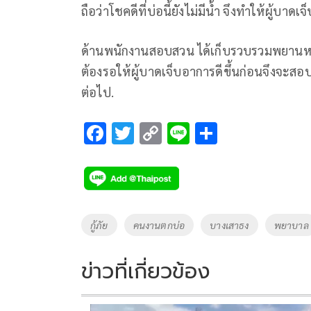
ถือว่าโชคดีที่บ่อนี้ยังไม่มีน้ำ จึงทำให้ผู้บาดเจ
ด้านพนักงานสอบสวน ได้เก็บรวบรวมพยานหล
ต้องรอให้ผู้บาดเจ็บอาการดีขึ้นก่อนจึงจะส
ต่อไป.
F
T
C
Li
S
ac
wi
o
n
h
e
tt
p
e
ar
b
er
y
e
o
Li
Tags
กู้ภัย
คนงานตกบ่อ
บางเสาธง
พยาบาล
o
n
k
k
ข่าวที่เกี่ยวข้อง