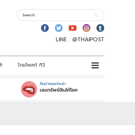
LINE : @THAIPOST
พ์
ไทยโพสต์ ทีวี
คันปากอยากเล่า
เลขทรัพย์สินให้โชค