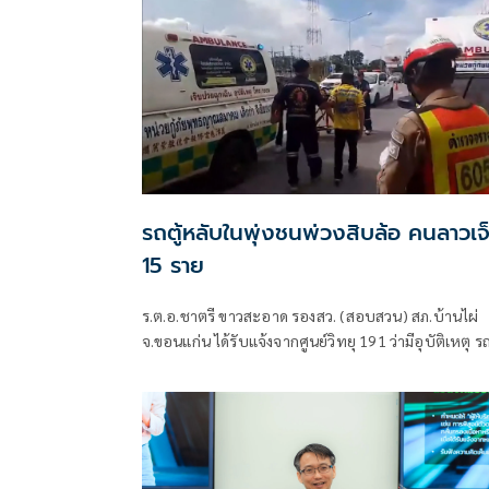
รถตู้หลับในพุ่งชนพ่วงสิบล้อ คนลาวเจ
15 ราย
ร.ต.อ.ชาตรี ขาวสะอาด รองสว. (สอบสวน) สภ.บ้านไผ่
จ.ขอนแก่น ได้รับแจ้งจากศูนย์วิทยุ 191 ว่ามีอุบัติเหตุ รถ
ชนรถบรรทุกพ่วง บนถนนมิตรภาพ