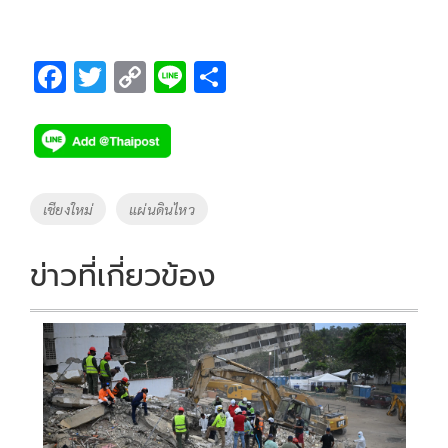
F
T
C
Li
S
ac
wi
o
n
h
e
tt
p
e
ar
b
er
y
e
o
Li
Tags
เชียงใหม่
แผ่นดินไหว
o
n
k
k
ข่าวที่เกี่ยวข้อง