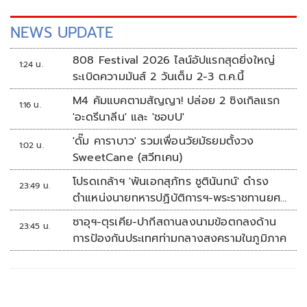
NEWS UPDATE
808 Festival 2026 ไลน์อัปแรกสุดยิ่งใหญ่
1:24 น.
ระเบิดความมันส์ 2 วันเต็ม 2-3 ต.ค.นี้
M4 คัมแบคตามสัญญา! ปล่อย 2 ซิงเกิลแรก
1:16 น.
'อะดรีนาลีน' และ 'ชอบU'
'ดั๊ม คาราบาว' รวมเพื่อนวัยมัธยมตั้งวง
1:02 น.
SweetCane (สวีทเคน)
โปรดเกล้าฯ 'พันเอกสุภัทร ชูตินันทน์' ดำรง
23:49 น.
ตำแหน่งนายทหารปฏิบัติการฯ-พระราชทานยศ
'พลตรี'
ซาอุฯ-ตุรเคีย-ปากีสถานลงนามข้อตกลงด้าน
23:45 น.
การป้องกันประเทศท่ามกลางสงครามในภูมิภาค