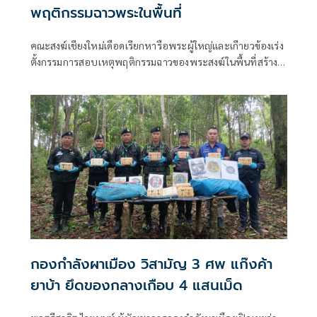
พฤติกรรมฉาวพระในพื้นที่
คณะสงฆ์เชียงใหม่เดือดเรียกหารือพระผู้ใหญ่และเกีายวข้องเร่ง
ตั้งกรรมการสอบเหตุพฤติกรรมฉาวของพระสงฆ์ในพื้นที่สร้าง
มลทิน ผู้ว่าฯ ส่งสัญญาณเป็นห่วงผลเสียหายให้เร่งสอบและสรุป
โดยเร็ว
กองกำลังผาเมือง วิสามัญ 3 ศพ แก๊งค้า
ยาบ้า ยึดของกลางเกือบ 4 แสนเม็ด