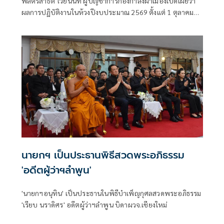
พลตรีสาธิต ไวยนนท์ ผู้บัญชาการกองกำลังผาเมืองเปิดเผยว่า
ผลการปฏิบัติงานในห้วงปีงบประมาณ 2569 ตั้งแต่ 1 ตุลาคม
2568 ถึงปัจจุบัน หน่วยสามารถสกัดกั้นยาเสพติดได้ 446 ครั้ง
สูงกว่าช่วงเดียวกันของปีก่อน จับกุมผู้ต้องหาได้ 428 คน
นายกฯ เป็นประธานพิธีสวดพระอภิธรรม
'อดีตผู้ว่าฯลำพูน'
'นายกฯอนุทิน' เป็นประธานในพิธีบำเพ็ญกุศลสวดพระอภิธรรม
'เรียบ นราดิศร' อดีตผู้ว่าฯลำพูน บิดาผวจ.เชียงใหม่