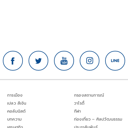
การเมือง
กรองสถานการณ์
เปลว สีเงิน
วาไรตี้
คอลัมนิสต์
กีฬา
บทความ
ท่องเที่ยว – ศิลปวัฒนธรรม
เศรษฐกิจ
ประชาสัมพันธ์