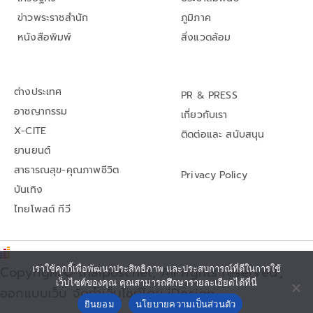
ข่าวพระราชสำนัก
ภูมิภาค
หนังสือพิมพ์
สิ่งแวดล้อม
ต่างประเทศ
PR & PRESS
อาชญากรรม
เกี่ยวกับเรา
X-CITE
ติดต่อและ สนับสนุน
ยานยนต์
สาธารณสุข-คุณภาพชีวิต
Privacy Policy
บันเทิง
ไทยโพสต์ ทีวี
เราใช้คุกกี้เพื่อพัฒนาประสิทธิภาพ และประสบการณ์ที่ดีในการใช้
Copyright© thaipost.net, All rights reserved.,
เว็บไซต์ของคุณ คุณสามารถศึกษารายละเอียดได้ที่นี่
ออกแบบเว็บ จัดทำเว็บไซต์โดย iDesign
ยินยอม
นโยบายความเป็นส่วนตัว