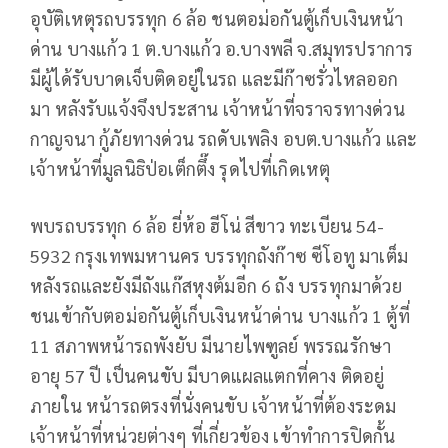
อุบัติเหตุรถบรรทุก 6 ล้อ ชนตอม่อกันตู้เก็บเงินหน้า
ด่าน บางแก้ว 1 ต.บางแก้ว อ.บางพลี จ.สมุทรปราการ
มีผู้ได้รับบาดเจ็บติดอยู่ในรถ และมีก๊าซรั่วไหลออก
มา หลังรับแจ้งจึงประสาน เจ้าหน้าที่จราจรทางด่วน
กาญจนา กู้ภัยทางด่วน รถดับเพลิง อบต.บางแก้ว และ
เจ้าหน้าที่มูลนิธิป่อเต็กตึ๊ง รุดไปที่เกิดเหตุ
พบรถบรรทุก 6 ล้อ ยี่ห้อ ฮีโน่ สีขาว ทะเบียน 54-
5932 กรุงเทพมหานคร บรรทุกถังก๊าซ ซีโอทู มาเต็ม
หลังรถและยังมีถังแก๊สหุงต้มอีก 6 ถัง บรรทุกมาด้วย
ชนเข้ากับตอม่อกันตู้เก็บเงินหน้าด่าน บางแก้ว 1 ตู้ที่
11 สภาพหน้ารถพังยับ มีนายไพฑูลย์ พรรณรักษา
อายุ 57 ปี เป็นคนขับ มีบาดแผลแตกที่คาง ติดอยู่
ภายใน หน้ารถตรงที่นั่งคนขับ เจ้าหน้าที่ต้องระดม
เจ้าหน้าที่หน่วยต่างๆ ที่เกี่ยวข้อง เข้าทำการปิดกั้น