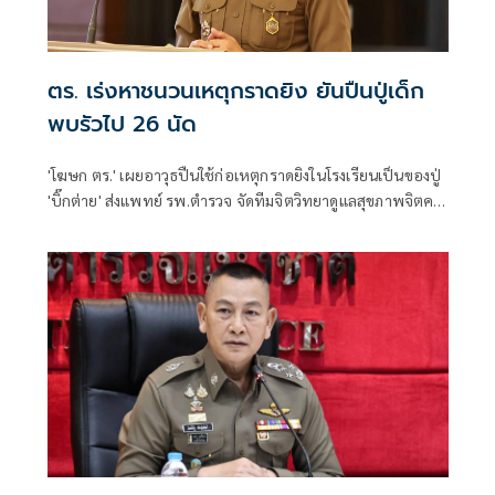
ตร. เร่งหาชนวนเหตุกราดยิง ยันปืนปู่เด็ก
พบรัวไป 26 นัด
'โฆษก ตร.' เผยอาวุธปืนใช้ก่อเหตุกราดยิงในโรงเรียนเป็นของปู่
'บิ๊กต่าย' ส่งแพทย์ รพ.ตำรวจ จัดทีมจิตวิทยาดูแลสุขภาพจิตครู
นักเรียน ผู้ปกครอง