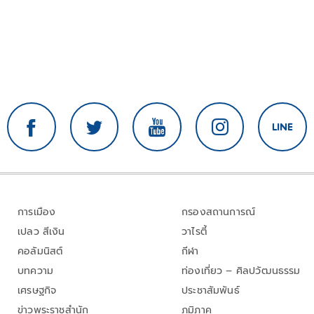
การเมือง
กรองสถานการณ์
เปลว สีเงิน
วาไรตี้
คอลัมนิสต์
กีฬา
บทความ
ท่องเที่ยว – ศิลปวัฒนธรรม
เศรษฐกิจ
ประชาสัมพันธ์
ข่าวพระราชสำนัก
ภูมิภาค