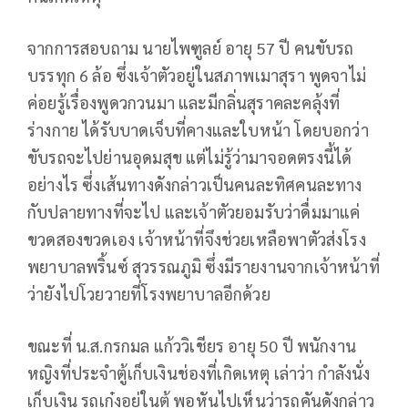
จากการสอบถาม นายไพฑูลย์ อายุ 57 ปี คนขับรถ
บรรทุก 6 ล้อ ซึ่งเจ้าตัวอยู่ในสภาพเมาสุรา พูดจาไม่
ค่อยรู้เรื่องพูดวกวนมา และมีกลิ่นสุราคละคลุ้งที่
ร่างกาย ได้รับบาดเจ็บที่คางและใบหน้า โดยบอกว่า
ขับรถจะไปย่านอุดมสุข แต่ไม่รู้ว่ามาจอดตรงนี้ได้
อย่างไร ซึ่งเส้นทางดังกล่าวเป็นคนละทิศคนละทาง
กับปลายทางที่จะไป และเจ้าตัวยอมรับว่าดื่มมาแค่
ขวดสองขวดเอง เจ้าหน้าที่จึงช่วยเหลือพาตัวส่งโรง
พยาบาลพริ้นซ์ สุวรรณภูมิ ซึ่งมีรายงานจากเจ้าหน้าที่
ว่ายังไปโวยวายที่โรงพยาบาลอีกด้วย
ขณะที่ น.ส.กรกมล แก้ววิเชียร อายุ 50 ปี พนักงาน
หญิงที่ประจำตู้เก็บเงินช่องที่เกิดเหตุ เล่าว่า กำลังนั่ง
เก็บเงิน รถเก๋งอยู่ในตู้ พอหันไปเห็นว่ารถคันดังกล่าว