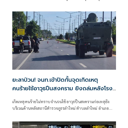
ซึ่งถูกนายป๋อง ผู้ต้องหาคดีฆาตกรรม 5 ศพ ข่มขืนและข่มขู่ออก
มาระบุว่า นายป๋องเป็นเด็กเดินยาของตำรวจ สภ.ห้วยใหญ่
ยะลาป่วน! จนท.เข้าปิดกั้นจุดเกิดเหตุ
คนร้ายใช้อาวุธปืนสงคราม ยิงถล่มหลังโรง
พักลำใหม่
เกิดเหตุคนร้ายไม่ทราบจำนวนใช้อาวุธปืนสงครามก่อเหตุยิง
บริเวณด้านหลังสถานีตำรวจภูธรลำใหม่ ตำบลลำใหม่ อำเภอ
เมืองยะลา จังหวัดยะลา