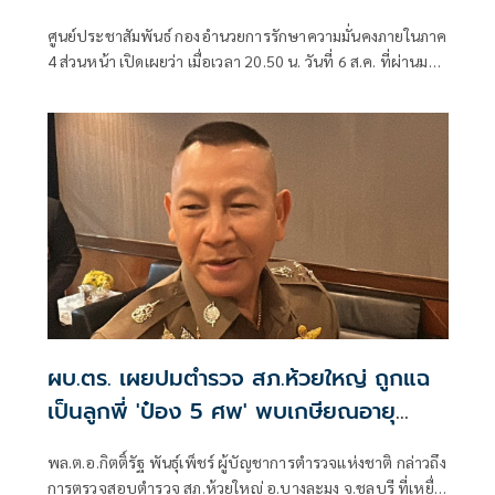
ศูนย์ประชาสัมพันธ์ กองอำนวยการรักษาความมั่นคงภายในภาค
4 ส่วนหน้า เปิดเผยว่า เมื่อเวลา 20.50 น. วันที่ 6 ส.ค. ที่ผ่านมา
เกิดเหตุคนร้ายไม่ทราบจำนวนใช้อาวุธปืนลอบยิงนายรียะ
อาแว อดีตผู้ช่วยผู้ใหญ่บ้านหมู่ที่ 5
ผบ.ตร. เผยปมตำรวจ สภ.ห้วยใหญ่ ถูกแฉ
เป็นลูกพี่ 'ป๋อง 5 ศพ' พบเกษียณอายุ
ตั้งแต่ปี 57
พล.ต.อ.กิตติ์รัฐ พันธุ์เพ็ชร์ ผู้บัญชาการตำรวจแห่งชาติ กล่าวถึง
การตรวจสอบตำรวจ สภ.ห้วยใหญ่ อ.บางละมุง จ.ชลบุรี ที่เหยื่อ