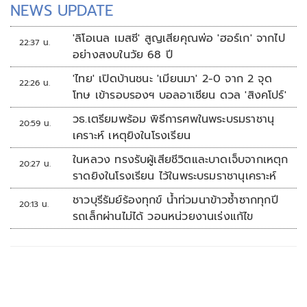
NEWS UPDATE
'ลิโอเนล เมสซี' สูญเสียคุณพ่อ 'ฮอร์เก' จากไป
22:37 น.
อย่างสงบในวัย 68 ปี
'ไทย' เปิดบ้านชนะ 'เมียนมา' 2-0 จาก 2 จุด
22:26 น.
โทษ เข้ารอบรองฯ บอลอาเซียน ดวล 'สิงคโปร์'
วธ.เตรียมพร้อม พิธีการศพในพระบรมราชานุ
20:59 น.
เคราะห์ เหตุยิงในโรงเรียน
ในหลวง ทรงรับผู้เสียชีวิตและบาดเจ็บจากเหตุก
20:27 น.
ราดยิงในโรงเรียน ไว้ในพระบรมราชานุเคราะห์
ชาวบุรีรัมย์ร้องทุกข์ น้ำท่วมนาข้าวซ้ำซากทุกปี
20:13 น.
รถเล็กผ่านไม่ได้ วอนหน่วยงานเร่งแก้ไข