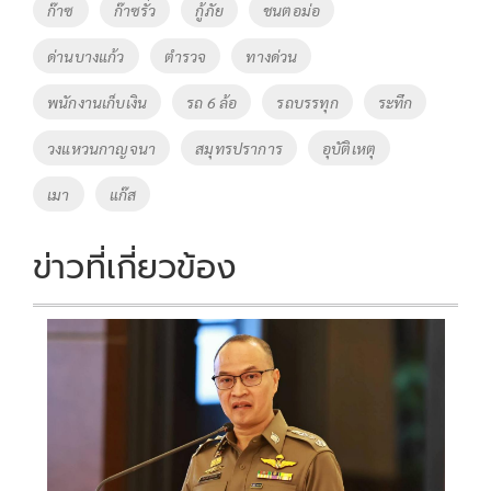
o
Li
Tags
ก๊าซ
ก๊าซรั่ว
กู้ภัย
ชนตอม่อ
o
n
ด่านบางแก้ว
ตำรวจ
ทางด่วน
k
k
พนักงานเก็บเงิน
รถ 6 ล้อ
รถบรรทุก
ระทึก
วงแหวนกาญจนา
สมุทรปราการ
อุบัติเหตุ
เมา
แก๊ส
ข่าวที่เกี่ยวข้อง