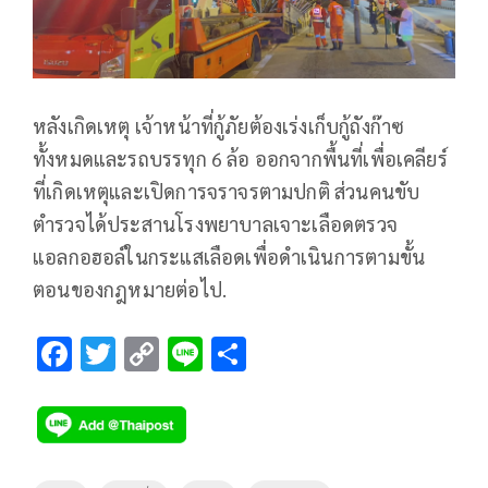
หลังเกิดเหตุ เจ้าหน้าที่กู้ภัยต้องเร่งเก็บกู้ถังก๊าซ
ทั้งหมดและรถบรรทุก 6 ล้อ ออกจากพื้นที่เพื่อเคลียร์
ที่เกิดเหตุและเปิดการจราจรตามปกติ ส่วนคนขับ
ตำรวจได้ประสานโรงพยาบาลเจาะเลือดตรวจ
แอลกอฮอล์ในกระแสเลือดเพื่อดำเนินการตามขั้น
ตอนของกฎหมายต่อไป.
F
T
C
Li
S
ac
wi
o
n
h
e
tt
p
e
ar
b
er
y
e