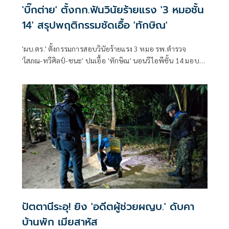
'บิ๊กต่าย' ตั้งกก.ฟันวินัยร้ายแรง '3 หมอชั้น
14' สรุปพฤติกรรมชัดเอื้อ 'ทักษิณ'
'ผบ.ตร.' ตั้งกรรมการสอบวินัยร้ายแรง 3 หมอ รพ.ตำรวจ
'โสภณ-ทวีศิลป์-ชนะ' ปมเอื้อ 'ทักษิณ' นอนวีไอพีชั้น 14 มอบ
หมาย 'พล.ต.อ.อิทธิพล' นั่งประธาน เร่งสรุปโดยเร็ว
ปัตตานีระอุ! ยิง 'อดีตผู้ช่วยผญบ.' ดับคา
บ้านพัก เมียสาหัส