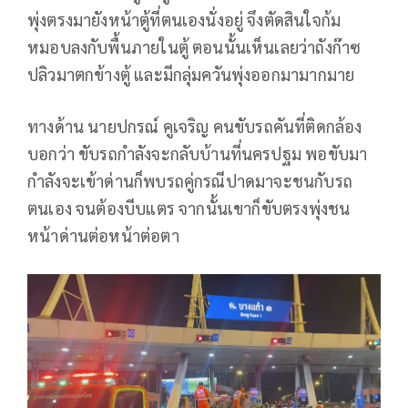
พุ่งตรงมายังหน้าตู้ที่ตนเองนั่งอยู่ จึงตัดสินใจก้ม
หมอบลงกับพื้นภายในตู้ ตอนนั้นเห็นเลยว่าถังก๊าซ
ปลิวมาตกข้างตู้ และมีกลุ่มควันพุ่งออกมามากมาย
ทางด้าน นายปกรณ์ คูเจริญ คนขับรถคันที่ติดกล้อง
บอกว่า ขับรถกำลังจะกลับบ้านที่นครปฐม พอขับมา
กำลังจะเข้าด่านก็พบรถคู่กรณีปาดมาจะชนกับรถ
ตนเอง จนต้องบีบแตร จากนั้นเขาก็ขับตรงพุ่งชน
หน้าด่านต่อหน้าต่อตา