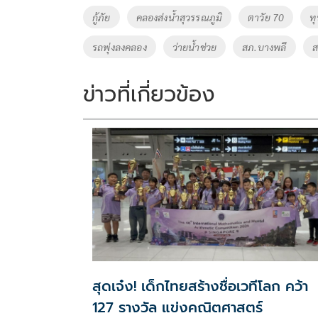
o
Li
Tags
กู้ภัย
คลองส่งน้ำสุวรรณภูมิ
ตาวัย 70
ท
o
n
รถพุ่งลงคลอง
ว่ายน้ำช่วย
สภ.บางพลี
ส
k
k
ข่าวที่เกี่ยวข้อง
สุดเจ๋ง! เด็กไทยสร้างชื่อเวทีโลก คว้า
127 รางวัล แข่งคณิตศาสตร์