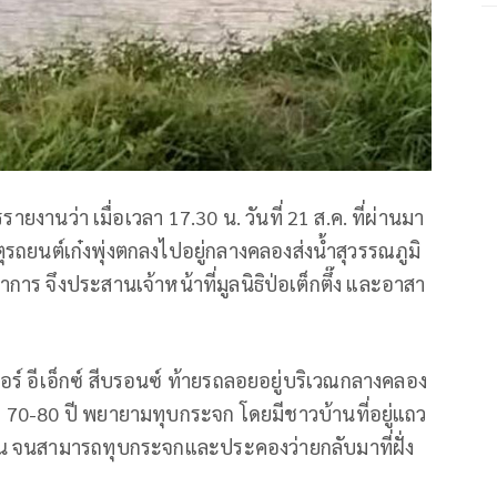
ายงานว่า เมื่อเวลา 17.30 น. วันที่ 21 ส.ค. ที่ผ่านมา
หตุรถยนต์เก๋งพุ่งตกลงไปอยู่กลางคลองส่งน้ำสุวรรณภูมิ
ร จึงประสานเจ้าหน้าที่มูลนิธิป่อเต็กตึ๊ง และอาสา
นเซอร์ อีเอ็กซ์ สีบรอนซ์ ท้ายรถลอยอยู่บริเวณกลางคลอง
-80 ปี พยายามทุบกระจก โดยมีชาวบ้านที่อยู่แถว
คน จนสามารถทุบกระจกและประคองว่ายกลับมาที่ฝั่ง