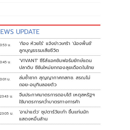
EWS UPDATE
'ก้อง ห้วยไร่' แจ้งข่าวเศร้า 'น้องพั้นช์'
0:53 น.
ลูกบุญธรรมเสียชีวิต
'VIVANT' ซีรีส์แอคชันฟอร์มยักษ์แดน
0:45 น.
ปลาดิบ ซีซันใหม่ยกกองลุยเดือดในไทย
ล่มซ้ำซาก สุญญากาศกสทช. สรณไม่
0:01 น.
ถอย-อนุทินลอยตัว
จีนประกาศมาตรการตอบโต้ เหตุสหรัฐฯ
23:43 น.
ใช้มาตรการคว่ำบาตรทางการค้า
'อาม่าแต๋ว' ซุปตาร์วัยเก๋า ขึ้นแท่นนัก
23:05 น.
แสดงหมื่นล้าน