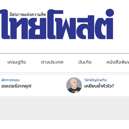
เศรษฐกิจ
ต่างประเทศ
บันเทิง
หนังสือพิม
ผักกาดหอม
วิสามัญบันเทิง
ออเดอร์จากคุก!
เหยียบย่ำหัวใจ?