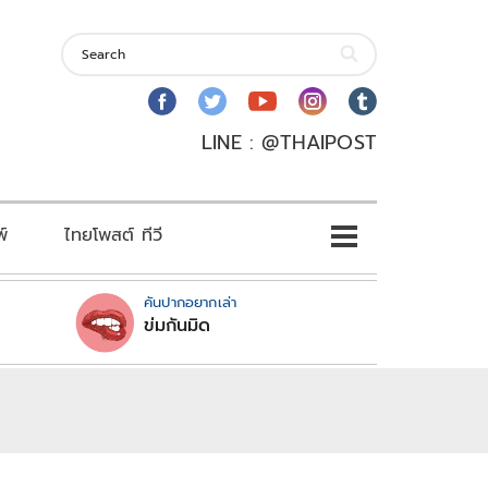
LINE : @THAIPOST
พ์
ไทยโพสต์ ทีวี
คันปากอยากเล่า
ข่มกันมิด