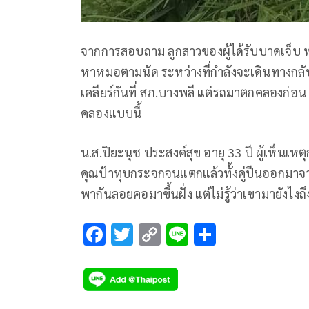
จากการสอบถาม ลูกสาวของผู้ได้รับบาดเจ็บ ทร
หาหมอตามนัด ระหว่างที่กำลังจะเดินทางกลั
เคลียร์กันที่ สภ.บางพลี แต่รถมาตกคลองก่อน 
คลองแบบนี้
น.ส.ปิยะนุช ประสงค์สุข อายุ 33 ปี ผู้เห็นเห
คุณป้าทุบกระจกจนแตกแล้วทั้งคู่ปีนออกมาจ
พากันลอยคอมาขึ้นฝั่ง แต่ไม่รู้ว่าเขามายัง
F
T
C
Li
S
ac
wi
o
n
h
e
tt
p
e
ar
b
er
y
e