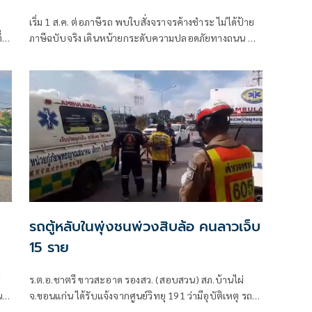
เริ่ม 1 ส.ค. ต่อภาษีรถ พบใบสั่งจราจรค้างชำระ ไม่ได้ป้าย
่
ภาษีฉบับจริง เดินหน้ายกระดับความปลอดภัยทางถนน ตั้ง
เป้าลดผู้เสียชีวิตจากอุบัติเหตุให้เหลือ 12 ราย ต่อ
ประชากร 1 แสนคน
รถตู้หลับในพุ่งชนพ่วงสิบล้อ คนลาวเจ็บ
15 ราย
ซ
ร.ต.อ.ชาตรี ขาวสะอาด รองสว. (สอบสวน) สภ.บ้านไผ่
น
จ.ขอนแก่น ได้รับแจ้งจากศูนย์วิทยุ 191 ว่ามีอุบัติเหตุ รถตู้
ชนรถบรรทุกพ่วง บนถนนมิตรภาพ