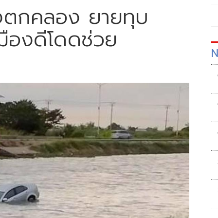
่งตกคลอง ยายทุบ
ืองดีโดดช่วย
N