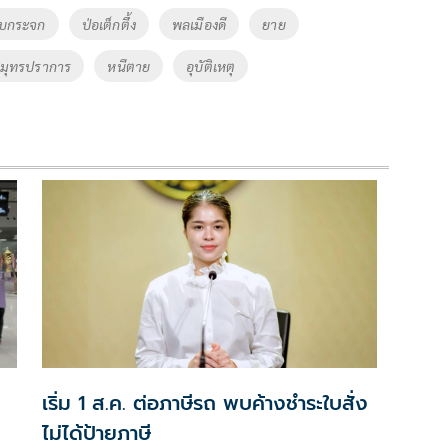
ุบกระจก
ป่อเต็กตึ้ง
พลเมืองดี
ยาย
มุทรปราการ
หนีตาย
อุบัติเหตุ
เริ่ม 1 ส.ค. ต่อภาษีรถ พบค้างชำระใบสั่ง
ไม่ได้ป้ายภาษี