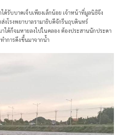
ับบาดเจ็บเพียงเล็กน้อย เจ้าหน้าที่มูลนิธิจึง
ส่งโรงพยาบาลรามาธิบดีจักรีนฤบดินทร์
กมาได้ก็จมหายลงไปในคลอง ต้องประสานนักประดา
กทำการดึงขึ้นมาจากน้ำ