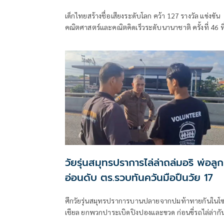
เด็กไทยสร้างชื่อเสียงระดับโลก คว้า 127 รางวัล แข่งขัน
คณิตศาสตร์และคณิตคิดเร็วระดับนานาชาติ ครั้งที่ 46 ที
สิงคโปร์ บินกลับถึงไทย
วัยรุ่นสมุทรปราการไล่ล่าถล่มอริ พ่อลูก
อ่อนดับ ตร.รวบทันควันมือปืนวัย 17
ศึกวัยรุ่นสมุทรปราการบานปลายจากปมท้าทายกันในโ
เชียล ยกพวกปาระเบิดปิงปองและขวด ก่อนขี่รถไล่ล่ากั
จนถึงสะพานข้ามแยกการไฟฟ้า หนุ่มวัย 19 ปี พ่อลูกอ่