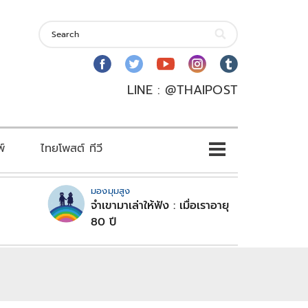
LINE : @THAIPOST
พ์
ไทยโพสต์ ทีวี
มองมุมสูง
จำเขามาเล่าให้ฟัง : เมื่อเราอายุ
80 ปี