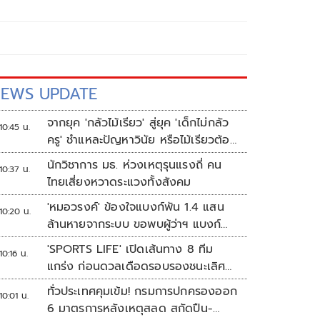
EWS UPDATE
จากยุค 'กลัวไม้เรียว' สู่ยุค 'เด็กไม่กลัว
10:45 น.
ครู' ชำแหละปัญหาวินัย หรือไม้เรียวต้อง
กลับมา?
นักวิชาการ มธ. ห่วงเหตุรุนแรงถี่ คน
10:37 น.
ไทยเสี่ยงหวาดระแวงทั้งสังคม
'หมอวรงค์' ข้องใจแบงก์พัน 1.4 แสน
10:20 น.
ล้านหายจากระบบ ขอพบผู้ว่าฯ แบงก์
ชาติ
'SPORTS LIFE' เปิดเส้นทาง 8 ทีม
10:16 น.
แกร่ง ก่อนดวลเดือดรอบรองชนะเลิศ
ศึก 'วอลเลย์บอลนักเรียน แชมป์
ทั่วประเทศคุมเข้ม! กรมการปกครองออก
10:01 น.
กีฬา 7HD 2026'
6 มาตรการหลังเหตุสลด สกัดปืน-