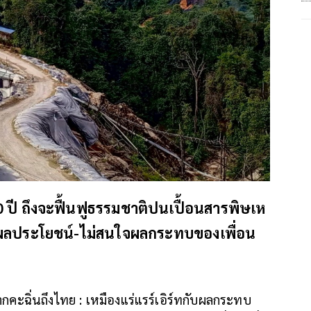
100 ปี ถึงจะฟื้นฟูธรรมชาติปนเปื้อนสารพิษเห
ตวงผลประโยชน์-ไม่สนใจผลกระทบของเพื่อน
คะฉิ่นถึงไทย : เหมืองแร่แรร์เอิร์ทกับผลกระทบ