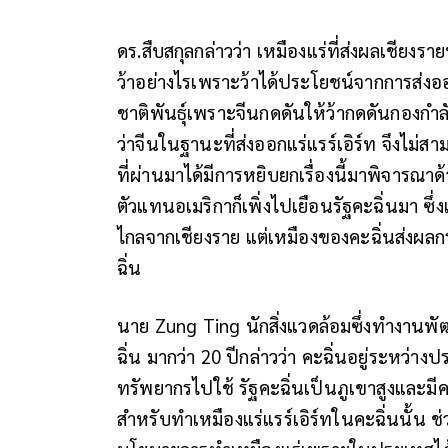
ดร.สืบสกุลกล่าวว่า เหมืองแร่ที่ส่งผลเชียงรายท
ว้าอย่างไรเพราะว้าได้ประโยชน์จากการส่งออกแ
ชาติพันธุ์เพราะจีนกดดันให้ว้ากดดันกองกำล
ว่าจีนในฐานะที่ส่งออกแร่แรร์เอิร์ท จึงไ
ที่ผ่านมาได้มีการหยิบยกเรื่องนี้มาพิจารณ
ตัวแทนอเมริกาก็เพิ่งไปเยือนรัฐคะฉิ่นมา ซึ่งแ
ไกลจากเชียงราย แต่เหมืองของคะฉิ่นส่งผลก
ฉิ่น
นาย Zung Ting นักสิ่งแวดล้อมซึ่งทำงาน
ฉิ่น มากว่า 20 ปีกล่าวว่า คะฉิ่นอยู่ระหว่
ทรัพยากรไปใช้ รัฐคะฉิ่นเป็นภูเขาสูงและม
สำหรับทำเหมืองแร่แรร์เอิร์ทในคะฉิ่นนั้น ช่ว