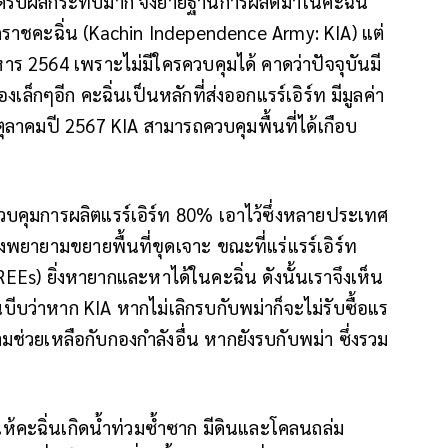
รับผลกระทบมาก จึงย้ายฐานการผลิตมาในคะฉิ่น
กราชคะฉิ่น (Kachin Independence Army: KIA) แต่
าร 2564 เพราะไม่มีใครควบคุมได้ คาดว่าปัจจุบันมี
องเล็กๆอีก คะฉิ่นเป็นหลักที่ส่งออกแรร์เอิร์ท มีมูลค่า
ตุลาคมปี 2567 KIA สามารถควบคุมพื้นที่ได้เกือบ
นควบคุมการผลิตแรร์เอิร์ท 80% เอาไว้ซึ่งหลายประเทศ
พยายามขยายพื้นที่ขุดเจาะ ขณะที่แร่แรร์เอิร์ท
Es) ยิ่งหายากและหาได้ในคะฉิ่น ดังนั้นเราจึงเห็น
ีบว่าหาก KIA หากไม่เลิกรบกับพม่าก็จะไม่รับซื้อแร
ามช่วยเหลือกับกองกำลังอื่น หากยังรบกับพม่า ซึ่งรวม
ห้คะฉิ่นเกิดน้ำท่วมซ้ำซาก มีดินและโคลนถล่ม