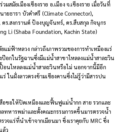
วมสมัยเมืองเชียงราย อ.เมือง จ.เชียงราย เมื่อวันที่
ย นายธารา บัวคำศรี (Climate Connector),
ดร.สงกรานต์ ป้องบุญจันทร์, ดร.สืบสกุล กิจนุกร
eng Li (Shaba Foundation, Kachin State)
าลัยแม่ฟ้าหลวง กล่าวถึงภาพรวมของการทำเหมืองแร่
มืองป๊อกในรัฐฉานซึ่งมีแม่น้ำสาขาไหลลงแม่น้ำสาละวิน
เปื้อนไหลลงแม่น้ำสาละวินหรือไม่ นอกจากนี้มีอีก
่ ในฝั่งลาวตรงข้ามเชียงคานซึ่งไม่รู้ว่ามีสารปน
งสือขอให้ปิดเหมืองและฟื้นฟูแม่น้ำกก สาย รวกและ
ฐบาลทหารพม่าและตั้งคณะกรรมการคขึ้นมารตรวจน้ำ
รตรวจแร่ที่นำเข้าจากเมียนมา ซึ่งเราคุยกับ MRC ซึ่ง
แล้ว