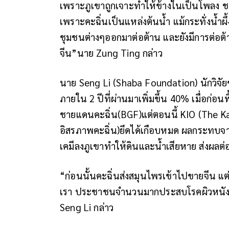
เพราะภูเขาถูกเจาะทำให้ข้างในเป็นโพลง ช
เพราะคะฉิ่นเป็นแหล่งต้นน้ำ แม้กระทั่งน้ำผ
ชุมชนต่างๆออกมาต่อต้าน และยังมีการต่อต้
จีน”นาย Zung Ting กล่าว
นาย Seng Li (Shaba Foundation) นักวิจัยช
ภายใน 2 ปีที่ผ่านมาเพิ่มขึ้น 40% เมื่อก่อน
ชายแดนคะฉิ่น(BGF)
แต่ตอนนี้ KIO (The 
อิสรภาพคะฉิ่น)ยึดได้เกือบหมด ผลกระทบจาก
เคมีลงภูเขาทำให้ดินและน้ำเสียหาย ส่งผลต่
“ก่อนนั้นคะฉิ่นส่งสมุนไพรเข้าไปขายจีน แต
เรา ประชาชนจำนวนมากประสบโรคผิวหนัง ข
Seng Li กล่าว