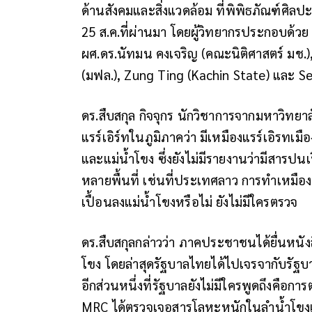
ด้านสังคมและสิ่งแวดล้อม ที่พิพิธภัณฑ์ศิลปะร่
25 ส.ค.ที่ผ่านมา โดยผู้วิทยากรประกอบด้ว
ผศ.ดร.นัทมน คงเจริญ (คณะนิติศาสตร์ มช.), 
(มฟล.), Zung Ting (Kachin State) และ S
ดร.สืบสกุล กิจจุกร นักวิชาการจากมหาวิทย
แรร์เอิร์ทในภูมิภาคว่า มีเหมืองแรร์เอิรทเ
และแม่น้ำโขง ซึ่งยังไม่มีรายงานว่ามีสารปน
หลายพื้นที่ เช่นที่ประเทศลาว การทำเหมืองแร
เปื้อนลงแม่น้ำโขงหรือไม่ ยังไม่มีใครตรวจ
ดร.สืบสกุลกล่าวว่า ภาคประชาชนได้ยื่นหนั
โขง โดยล่าสุดรัฐบาลไทยได้ไปเจรจากับรั
อีกส่วนหนึ่งที่รัฐบาลยังไม่มีใครพูดถึงคือกา
MRC ได้ตรวจเจอสารโลหะหนักในลำน้ำโขง