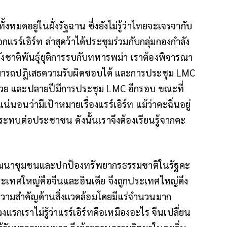
ั้งหมดอยู่ในฝั่งรัฐฉาน ซึ่งยังไม่รู้ว่าไทยจะเจรจากับ
รร์เอิร์ท ล่าสุดว้าได้ประชุมร่วมกับกลุ่มกองกำลัง
ังชาติพันธุ์ยุติการรบกับทหารพม่า เราต้องพิจารณา
ม่สามารถปฎิเสธความรับผิดชอบได้ และการประชุม LMC
าด้วย และปลายปีมีการประชุม LMC อีกรอบ ขณะที่
น่นอนว่ามีเป้าหมายเรื่องแรร์เอิร์ท แม้ว่าคะฉิ่นอยู่
ระทบต่อประชาชน ดังนั้นเราจึงต้องเรียนรู้จากคะ
พัฒนาชุมชนและปกป้องทรัพยากรธรรมชาติในรัฐคะ
างประเทศใหญ่คือจีนและอินเดีย จึงถูกประเทศไหญ่ดึง
ีความสำคัญด้านสิ่งแวดล้อมโดยมีแร่จำนวนมาก
งแรกเราไม่รู้ว่าแรร์เอิร์ทคือเหมืองอะไร จีนเปลี่ยน