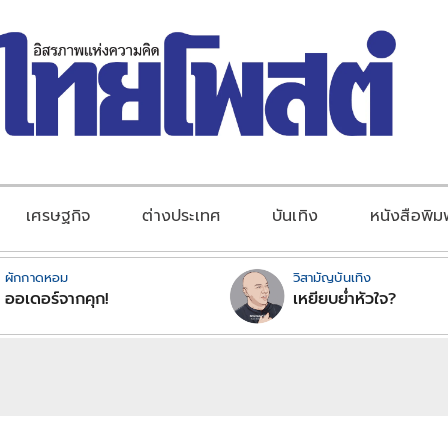
เศรษฐกิจ
ต่างประเทศ
บันเทิง
หนังสือพิม
ผักกาดหอม
วิสามัญบันเทิง
ออเดอร์จากคุก!
เหยียบย่ำหัวใจ?