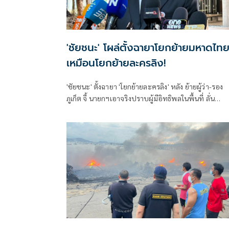
'ชัยชนะ' โผล่ตั้งฉายาโยกย้ายมหาดไท
เหมือนโยกย้ายละครลิง!
'ชัยชนะ' ตั้งฉายา 'โยกย้ายละครลิง' หลัง ย้ายผู้ว่า-รอง
ภูเก็ต จี้ นายกฯเอาจริงปราบผู้มีอิทธิพลในพื้นที่ ลั่น
สส.ปชน.บอกชัดแล้วยังไม่จัดการ ถามต้องให้เขาตายก่อ
หรือ ลั่นทุกชีวิตไม่ควรมีใครถูกข่มขู่