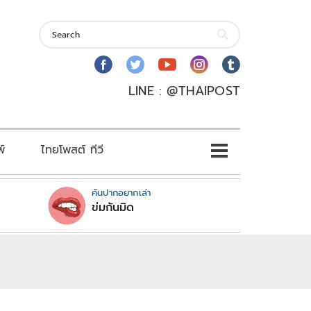
LINE : @THAIPOST
พ์
ไทยโพสต์ ทีวี
คันปากอยากเล่า
ข่มกันมิด