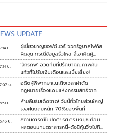
EWS UPDATE
ผู้เชี่ยวชาญซอฟต์แวร์ จวกรัฐบาลโฟกัส
7:14 น.
ผิดจุด กรณีข้อมูลรั่วไหล จี้เอาผิดผู้
ควบคุม-เจ้าของระบบตามกฎหมาย
'จักรภพ' อวดทีมที่ปรึกษาคุณภาพคับ
7:14 น.
PDPA
แก้วที่ไม่รับเงินเดือนและเบี้ยเลี้ยง!
อดีตผู้พิพากษาแนะถึงเวลาผ่าตัด
7:07 น.
กฎหมายเรื่องแดนแห่งกรรมสิทธิ์จาก
สวรรค์ถึงนรก!
ห้ามลืมร่มเด็ดขาด! วันนี้ทั่วไทยส่วนใหญ่
6:51 น.
เจอฝนถล่มหนัก 70%ของพื้นที่
สถานการณ์ไม่ปกติ! รศ.ดร.นงนุชเตือน
6:45 น.
ผลตอบแทนตราสารหนี้-ดัชนีหุ้นวิ่งไปทิศ
เดียวกัน