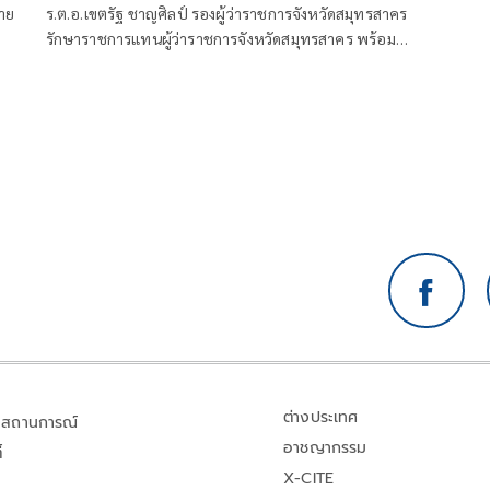
ลาย
ร.ต.อ.เขตรัฐ ชาญศิลป์ รองผู้ว่าราชการจังหวัดสมุทรสาคร
รักษาราชการแทนผู้ว่าราชการจังหวัดสมุทรสาคร พร้อม
ด้วยนายบรรพต จันทรวงษ์ ปลัดจังหวัด นายพิรุณโรจน์
นาคดนตรี นายอำเภอกระทุ่มแบน
ต่างประเทศ
สถานการณ์
อาชญากรรม
้
X-CITE