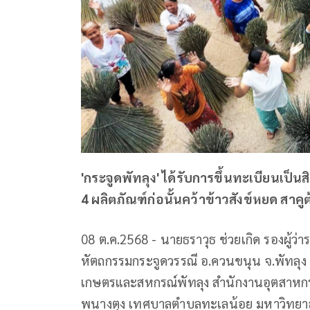
'กระจูดพัทลุง' ได้รับการขึ้นทะเบียนเป็นสิ
4 ผลิตภัณฑ์ก่อนั้นคว้าข้าวสังข์หยด สาคู
08 ต.ค.2568 - นายธราวุธ ช่วยเกิด รองผู้ว่า
หัตถกรรมกระจูดวรรณี อ.ควนขนุน จ.พัทลุง
เกษตรและสหกรณ์พัทลุง สำนักงานอุตสาหก
พนางตุง เทศบาลตำบลทะเลน้อย มหาวิทยาลัย