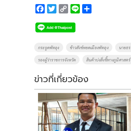
F
T
C
Li
S
ac
wi
o
n
h
e
tt
p
e
ar
b
er
y
e
o
Li
Tags
กระจูดพัทลุง
ข้าวสังข์หยดเมืองพัทลุง
นายธรา
o
n
รองผู้ว่าราชการจังหวัด
สินค้าบ่งสิ่งชี้ทางภูมิศาสตร์
k
k
ข่าวที่เกี่ยวข้อง