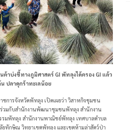
นค้าบ่งชี้ทางภูมิศาสตร์ GI พัทลุงได้ครอง GI แล้ว
ต้น ปลาดุกร้าทะเลน้อย
ราชการจังหวัดพัทลุง เปิดเผยว่า วิสาหกิจชุมชน
 ร่วมกับสำนักงานพัฒนาชุมชนพัทลุง สำนักงาน
รรมพัทลุง สำนักงานพาณิชย์พัทลุง เทศบาลตำบล
ทักษิณ วิทยาเขตพัทลุง และเขตห้ามล่าสัตว์ป่า