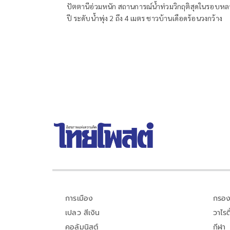
ปัตตานีอ่วมหนัก สถานการณ์น้ำท่วมวิกฤติสุดในรอบห
ปี ระดับน้ำพุ่ง 2 ถึง 4 เมตร ชาวบ้านเดือดร้อนวงกว้าง
การเมือง
กรอง
เปลว สีเงิน
วาไรตี
คอลัมนิสต์
กีฬา