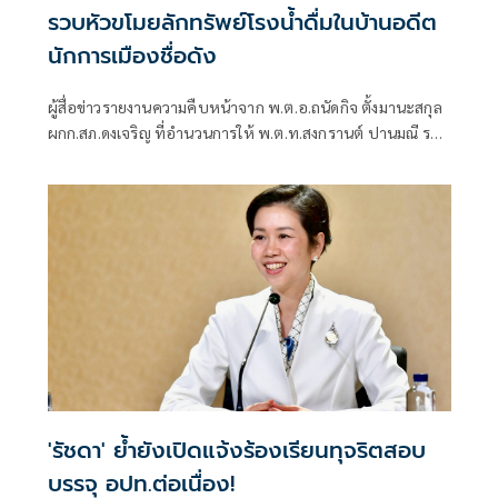
รวบหัวขโมยลักทรัพย์โรงน้ำดื่มในบ้านอดีต
นักการเมืองชื่อดัง
ผู้สื่อข่าวรายงานความคืบหน้าจาก พ.ต.อ.ถนัดกิจ ตั้งมานะสกุล
ผกก.สภ.ดงเจริญ ที่อำนวนการให้ พ.ต.ท.สงกรานต์ ปานมณี รอง
ผกก.ป.ฯ สภ.ดงเจริญ และพวกดำเนินการสืบสวนสอบสวนเพื่อ
ตามจับคนร้ายจากกรณีที่เมื่อวันที่ 21 ก.ค 69 เวลา 07.40 น. ได้
รับแจ้งว่ามีเหตุลักทรัพย์ที่โรงผลิตน้ำดื่ม หมู่ที่ 6 ต.วังงิ้ว อ.ดง
เจริญ จ.พิจิตร ตำรวจจึงลงพื้นที่จุดเกิดเหตุซึ่งได้พบ น.ส.ธิติพร
(ขอสงวนนามสกุล)
'รัชดา' ย้ำยังเปิดแจ้งร้องเรียนทุจริตสอบ
บรรจุ อปท.ต่อเนื่อง!