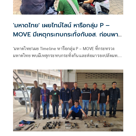
'มหาดไทย' เผยไทม์ไลน์ หารือกลุ่ม P –
MOVE มีเหตุกระทบกระทั่งกับอส. ก่อนพา
ส่งขึ้นรถกลับ
'มหาดไทย'เผย Timeline หารือกลุ่ม P – MOVE ที่กระทรวง
มหาดไทย พบมีเหตุกระทบกระทั่งกัน และต่อมารองปลัดมท.ได้
มีการทำความเข้าใจ กระทั่งแกนนำกลุ่มฯ เข้าใจกันและกัน และ
จับมือกับสมาชิก อส. ก่อนพาส่งขึ้นรถกลับไปยังพื้นที่ชุมนุมเดิม
บริเวณถนนพิษณุโลก