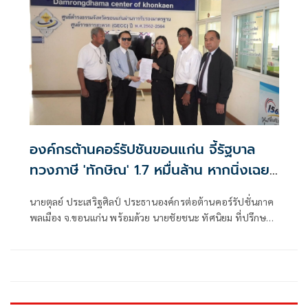
องค์กรต้านคอร์รัปชันขอนแก่น จี้รัฐบาล
ทวงภาษี 'ทักษิณ' 1.7 หมื่นล้าน หากนิ่งเฉย
จะฟ้องเอาผิดนายกฯ ม.157
นายตุลย์ ประเสริฐศิลป์ ประธานองค์กรต่อต้านคอร์รัปชั่นภาค
พลเมือง จ.ขอนแก่น พร้อมด้วย นายชัยชนะ ทัศนิยม ที่ปรึกษา
องค์กรต่อต้านคอรัปชั่นภาคพลเมือง จ.ขอนแก่น เข้ายื่นหนังสือ
ต่อศูนย์ดำรงธรรม ส่งถึง นายอนุทิน ชาญวีรกุล นายกรัฐมนตรี
และ รมว.มหาดไทย ใ