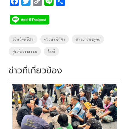
F
T
C
Li
S
ac
wi
o
n
h
e
tt
p
e
ar
b
er
y
e
o
Li
Tags
จังหวัดพิจิตร
ชาวนาพิจิตร
ชาวนาร้องทุกข์
o
n
ศูนย์ดำรงธรรม
โรงสี
k
k
ข่าวที่เกี่ยวข้อง