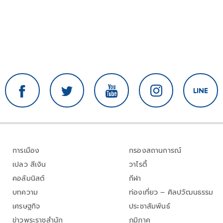
การเมือง
กรองสถานการณ์
เปลว สีเงิน
วาไรตี้
คอลัมนิสต์
กีฬา
บทความ
ท่องเที่ยว – ศิลปวัฒนธรรม
เศรษฐกิจ
ประชาสัมพันธ์
ข่าวพระราชสำนัก
ภูมิภาค