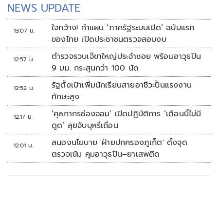
NEWS UPDATE
ใจกว้าง! ทำแผน ‘ภาครัฐระบบเปิด’ ฉบับแรก
13:07 น.
ของไทย เปิดประชาชนตรวจสอบงบ
ตำรวจรวบเจ๊ขาใหญ่ประจำซอย พร้อมอาวุธปืน
12:57 น.
9 มม. กระสุนกว่า 100 นัด
รัฐตั้งเป้าเพิ่มนักเรียนสายอาชีวะปั้นแรงงาน
12:52 น.
ทักษะสูง
‘ศุลกากรช่องจอม’ เปิดปฏิบัติการ ‘เดือนนี้ไม่มี
12:17 น.
ดูด’ ลุยจับบุหรี่เถื่อน
สนองนโยบาย 'ฝ่ายปกครองภูเก็ต' ตั้งจุด
12:01 น.
ตรวจเข้ม คุมอาวุธปืน–ยาเสพติด