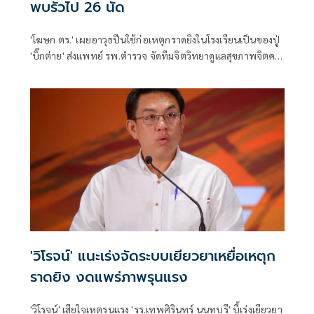
พบรัวไป 26 นัด
'โฆษก ตร.' เผยอาวุธปืนใช้ก่อเหตุกราดยิงในโรงเรียนเป็นของปู่
'บิ๊กต่าย' ส่งแพทย์ รพ.ตำรวจ จัดทีมจิตวิทยาดูแลสุขภาพจิตครู
นักเรียน ผู้ปกครอง
'วิโรจน์' แนะเร่งจัดระบบเยียวยาเหยื่อเหตุก
ราดยิง งดแพร่ภาพรุนแรง
'วิโรจน์' เสียใจเหตุรุนแรง 'รร.เทพศิรินทร์ นนทบุรี' บี้เร่งเยียวยา