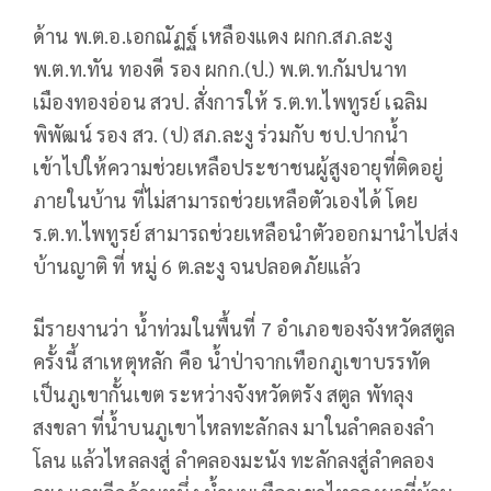
ด้าน พ.ต.อ.เอกณัฏฐ์ เหลืองแดง ผกก.สภ.ละงู
พ.ต.ท.ทัน ทองดี รอง ผกก.(ป.) พ.ต.ท.กัมปนาท
เมืองทองอ่อน สวป. สั่งการให้ ร.ต.ท.ไพทูรย์ เฉลิม
พิพัฒน์ รอง สว. (ป) สภ.ละงู ร่วมกับ ชป.ปากน้ำ
เข้าไปให้ความช่วยเหลือประชาชนผู้สูงอายุที่ติดอยู่
ภายในบ้าน ที่ไม่สามารถช่วยเหลือตัวเองได้ โดย
ร.ต.ท.ไพทูรย์ สามารถช่วยเหลือนำตัวออกมานำไปส่ง
บ้านญาติ ที่ หมู่ 6 ต.ละงู จนปลอดภัยแล้ว
มีรายงานว่า น้ำท่วมในพื้นที่ 7 อำเภอของจังหวัดสตูล
ครั้งนี้ สาเหตุหลัก คือ น้ำป่าจากเทือกภูเขาบรรทัด
เป็นภูเขากั้นเขต ระหว่างจังหวัดตรัง สตูล พัทลุง
สงขลา ที่น้ำบนภูเขาไหลทะลักลง มาในลำคลองลำ
โลน แล้วไหลลงสู่ ลำคลองมะนัง ทะลักลงสู่ลำคลอง