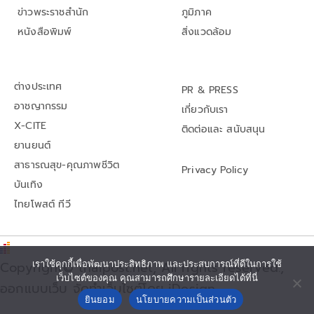
ข่าวพระราชสำนัก
ภูมิภาค
หนังสือพิมพ์
สิ่งแวดล้อม
ต่างประเทศ
PR & PRESS
อาชญากรรม
เกี่ยวกับเรา
X-CITE
ติดต่อและ สนับสนุน
ยานยนต์
สาธารณสุข-คุณภาพชีวิต
Privacy Policy
บันเทิง
ไทยโพสต์ ทีวี
เราใช้คุกกี้เพื่อพัฒนาประสิทธิภาพ และประสบการณ์ที่ดีในการใช้
Copyright© thaipost.net, All rights reserved.,
เว็บไซต์ของคุณ คุณสามารถศึกษารายละเอียดได้ที่นี่
ออกแบบเว็บ จัดทำเว็บไซต์โดย iDesign
ยินยอม
นโยบายความเป็นส่วนตัว