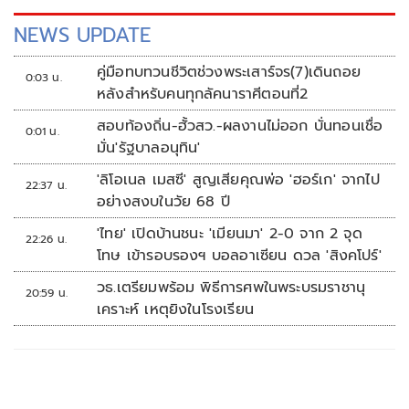
NEWS UPDATE
คู่มือทบทวนชีวิตช่วงพระเสาร์จร(7)เดินถอย
0:03 น.
หลังสำหรับคนทุกลัคนาราศีตอนที่2
สอบท้องถิ่น-ฮั้วสว.-ผลงานไม่ออก บั่นทอนเชื่อ
0:01 น.
มั่น'รัฐบาลอนุทิน'
'ลิโอเนล เมสซี' สูญเสียคุณพ่อ 'ฮอร์เก' จากไป
22:37 น.
อย่างสงบในวัย 68 ปี
'ไทย' เปิดบ้านชนะ 'เมียนมา' 2-0 จาก 2 จุด
22:26 น.
โทษ เข้ารอบรองฯ บอลอาเซียน ดวล 'สิงคโปร์'
วธ.เตรียมพร้อม พิธีการศพในพระบรมราชานุ
20:59 น.
เคราะห์ เหตุยิงในโรงเรียน