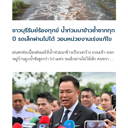
ชาวบุรีรัมย์ร้องทุกข์ น้ำท่วมนาข้าวซ้ำซากทุก
ปี รถเล็กผ่านไม่ได้ วอนหน่วยงานเร่งแก้ไข
ฝนตกต่อเนื่องส่งผลให้น้ำท่วมนาข้าวเป็นวงกว้าง ถนนเข้า-ออก
หมู่บ้านถูกน้ำขังสูงกว่า 50 เมตร รถเล็กผ่านไม่ได้เด็ก คนชรา ผู้
พิการเดือดร้อน ชาวบ้านเผยเป็นปัญหาซ้ำซากมาหลายปีวอน
หน่วยงานที่เกี่ยวข้องแก้ไข ขณะ อบต.เคยเสนอของบมาวาง
บล็อกคอนเวิร์สแก้ปัญหาระยะยาว แต่ถูกโยกไปที่อื่น เตรียม
หางบทำถนนให้สูงขึ้นบรรเทาความเดือดร้อน