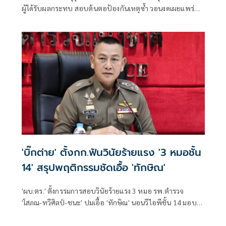
ผู้ได้รับผลกระทบ สอบต้นตอป้องกันเหตุซ้ำ วอนงดเผยแพร่
ภาพรุนแรง
'บิ๊กต่าย' ตั้งกก.ฟันวินัยร้ายแรง '3 หมอชั้น
14' สรุปพฤติกรรมชัดเอื้อ 'ทักษิณ'
'ผบ.ตร.' ตั้งกรรมการสอบวินัยร้ายแรง 3 หมอ รพ.ตำรวจ
'โสภณ-ทวีศิลป์-ชนะ' ปมเอื้อ 'ทักษิณ' นอนวีไอพีชั้น 14 มอบ
หมาย 'พล.ต.อ.อิทธิพล' นั่งประธาน เร่งสรุปโดยเร็ว