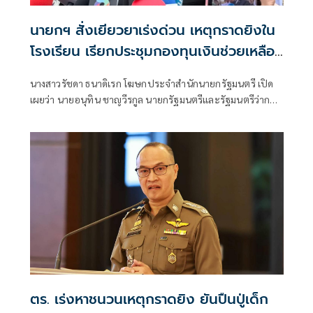
นายกฯ สั่งเยียวยาเร่งด่วน เหตุกราดยิงใน
โรงเรียน เรียกประชุมกองทุนเงินช่วยเหลือฯ
ทันที
นางสาวรัชดา ธนาดิเรก โฆษกประจำสำนักนายกรัฐมนตรี เปิด
เผยว่า นายอนุทิน ชาญวีรกูล นายกรัฐมนตรีและรัฐมนตรีว่าการ
กระทรวงมหาดไทย แสดงความเสียใจต่อครอบครัวผู้เสียชีวิต
เหตุนักเรียนชายกราดยิงภายในโรงเรียนเทพศิรินทร์ บางกรวย
จังหวัดนนทบุรี สั่งการหน่วยงานที่เกี่ยวข้องเยียวยาให้ความช่วย
เหลืออย่างเร่งด่วน
ตร. เร่งหาชนวนเหตุกราดยิง ยันปืนปู่เด็ก