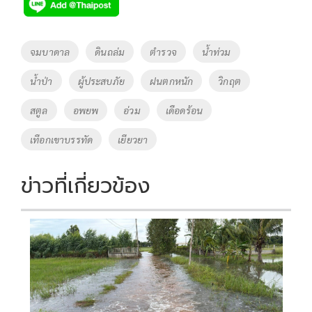
e
tt
p
e
ar
b
er
y
e
o
Li
Tags
จมบาดาล
ดินถล่ม
ตำรวจ
น้ำท่วม
o
n
น้ำป่า
ผู้ประสบภัย
ฝนตกหนัก
วิกฤต
k
k
สตูล
อพยพ
อ่วม
เดือดร้อน
เทือกเขาบรรทัด
เยียวยา
ข่าวที่เกี่ยวข้อง