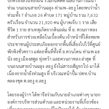
ปกครองส่วนท้องถิ่น ร่วมกันติดตามสถานการณ์น้ำ
ท่วม บนถนนสายบ้านฉลุง-ท่าแพ–ละงู โดยพบว่าน้ำ
ท่วมทั้ง 7 อำเภอ 26 ตำบล 171 หมู่บ้าน รวม 7,632
ครัวเรือน จำนวน 21,920 คน ผู้บาดเจ็บ 1 ราย เสีย
ชีวิต 1 ราย สาเหตุเกิดจากดินถล่ม ที่ อ. ควนกาหลง
สำหรับการช่วยเหลือในเบื้องต้น เจ้าหน้าที่ได้อพยพ
ประชาชนผู้ประสบภัยออกจากพื้นที่เสี่ยงไปไว้ที่ศูนย์
พักพิงชั่วคราว แต่ละพื้นที่ทั้งที่ อ.ควนโดน ท่าแพ มะ
นัง ละงู เมืองสตูล ทุ่งหว้า และควนกาหลง ล่าสุด ที่
บนถนนสายบ้านฉลุง-ละงู ยังไม่สารถสัญจรไป-มาได้
เนื่องจากน้ำยังท่วมสูง ที่ บริเวณหน้าปั้ม ปตท.บ้าน
คลองขุด ต.ละงู อ.ละงู
โดยรองผู้ว่าฯ ได้หารือร่วมกับนายอำเภอต่างๆ นายก
องค์การบริหารส่วนตำบล และหน่วยงานที่เกี่ยวข้อง