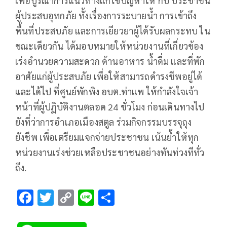
เพื่อบูรณาการแนวทางแก้ไขปัญหาให้ กับ ประชาชน
ผู้ประสบอุทกภัย ทั้งเรื่องการระบายน้ำ การเข้าถึง
พื้นที่ประสบภัย และการเยียวยาผู้ได้รับผลกระทบ ใน
ขณะเดียวกัน ได้มอบหมายให้หน่วยงานที่เกี่ยวข้อง
เร่งอำนวยความสะดวก ด้านอาหาร น้ำดื่ม และที่พัก
อาศัยแก่ผู้ประสบภัย เพื่อให้สามารถดำรงชีพอยู่ได้
และได้ไป ที่ศูนย์พักพิง อบต.ท่าแพ ให้กำลังใจเจ้า
หน้าที่ผู้ปฏิบัติงานตลอด 24 ชั่วโมง ก่อนเดินทางไป
ยังที่ว่าการอำเภอเมืองสตูล ร่วมกิจกรรมบรรจุถุง
ยังชีพ เพื่อเตรียมแจกจ่ายประชาชน เน้นย้ำให้ทุก
หน่วยงานเร่งช่วยเหลือประชาชนอย่างทันท่วงทีทั่ว
ถึง.
F
T
C
Li
S
ac
wi
o
n
h