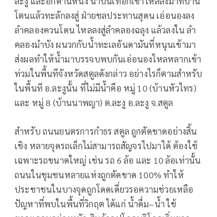
ละงู และอีกด้านหนึ่ง น้ำบนเทือกเขาไหลลงมาที่บ้าน
โตนแล้วทะลักลงสู่ ฝ่ายชลประทานสุดน เอ่อนองลง
ลำคลองควนโดน ไหลลงสู่ลำคลองฉลุง แล้วลงใน ลำ
คลองมำบัง ผนวกกับน้ำทะเลอันดามันที่หนุนเข้ามา
ส่งผลทำให้น้ำมาบรรจบพบกันเอ่อนองไหลหลากเข้า
ท่วมในพื้นทีจังหวัดสตูลดังกล่าว อย่างไรก็ตามสำหรับ
ในพื้นที อ.ละงูนั้น ที่ไม่มีน้ำคือ หมู่ 10 (บ้านหัวไทร)
และ หมู่ 8 (บ้านนาพญา) ต.ละงู อ.ละงู จ.สตูล
สำหรับ ถนนยนตรการกำธร สตูล ถูกตัดขาดอย่างสิ้น
เชิง หลายจุดรถเล็กไม่สามารถสัญจรไปมาได้ ต้องใช้
เฉพาะรถขนาดใหญ่ เช่น รถ 6 ล้อ และ 10 ล้อเท่านั้น
ถนนในชุมชนหลายแห่งถูกตัดขาด 100% ทำให้
ประชาชนในบางจุดถูกโดดเดี่ยวรอความช่วยเหลือ
ปัญหาที่พบในพื้นที่วิกฤต ได้แก่ น้ำดื่ม–น้ำ ใช้