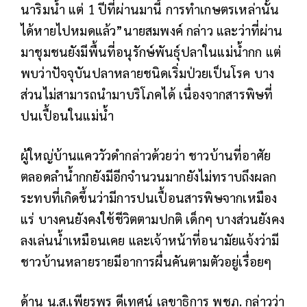
นาริมน้ำ แต่ 1 ปีที่ผ่านมานี้ การทำเกษตรเหล่านั้น
ได้หายไปหมดแล้ว”นายสมพงค์ กล่าว และว่าที่ผ่าน
มาชุมชนยังมีพื้นที่อนุรักษ์พันธุ์ปลาในแม่น้ำกก แต่
พบว่าปัจจุบันปลาหลายชนิดเริ่มป่วยเป็นโรค บาง
ส่วนไม่สามารถนำมาบริโภคได้ เนื่องจากสารพิษที่
ปนเปื้อนในแม่น้ำ
ผู้ใหญ่บ้านแคววัวดำกล่าวด้วยว่า ชาวบ้านที่อาศัย
ตลอดลำน้ำกกยังมีอีกจำนวนมากยังไม่ทราบถึงผลก
ระทบที่เกิดขึ้นว่ามีการปนเปื้อนสารพิษจากเหมือง
แร่ บางคนยังคงใช้ชีวิตตามปกติ เด็กๆ บางส่วนยังคง
ลงเล่นน้ำเหมือนเคย และเจ้าหน้าที่อนามัยแจ้งว่ามี
ชาวบ้านหลายรายมีอาการผื่นคันตามตัวอยู่เรื่อยๆ
ด้าน น.ส.เพียรพร ดีเทศน์ เลขาธิการ พชภ. กล่าวว่า