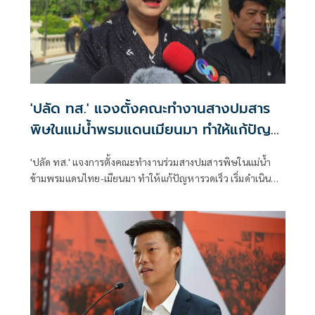
'ปลัด ทส.' แจงตั้งคณะทำงานสางปมสาร
พิษในแม่น้ำพรมแดนเมียนมา ทำให้แก้ปัญหา
รวดเร็ว
'ปลัด ทส.' แจงการตั้งคณะทำงานร่วมสางปมสารพิษในแม่น้ำ
ข้ามพรมแดนไทย-เมียนมา ทำให้แก้ปัญหารวดเร็ว เริ่มดำเนิน
การ ส.ค.นี้