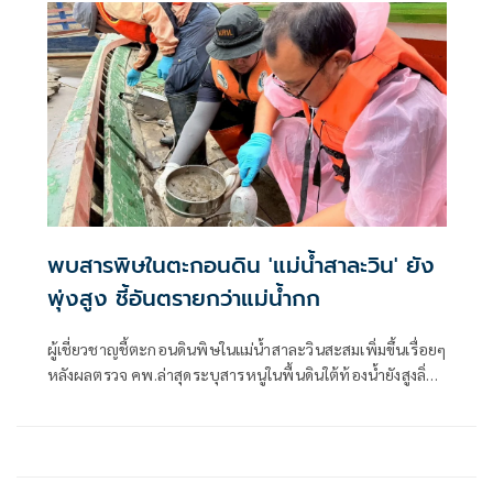
พบสารพิษในตะกอนดิน 'แม่น้ำสาละวิน' ยัง
พุ่งสูง ชี้อันตรายกว่าแม่น้ำกก
ผู้เชี่ยวชาญชี้ตะกอนดินพิษในแม่น้ำสาละวินสะสมเพิ่มขึ้นเรื่อยๆ
หลังผลตรวจ คพ.ล่าสุดระบุสารหนูในพื้นดินใต้ท้องน้ำยังสูงลิ่ว-
เผยอันตรายกว่าแม่น้ำกกอยู่ในรูปสารละลาย-คาดเหตุใช้สาร
เคมีในเหมืองต้นกำเนิดแตกต่างกัน