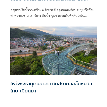
7 ชุมชนริมน้ำกกเตรียมพร้อมรับมืออุทกภัย-จัดประชุมซักซ้อม
ทำความเข้าใจเสาวัดระดับน้ำ-ชุมชนร่วมกันตัดสินใจใน
สถานการณ์วิกฤต-นักวิชาการ มูลนิธิพชภ.เป็นพี่เลี้ยงสนับสนุน
ข้อมูล
ไหว้พระธาตุดอยเวา เดินสกายวอล์กชมวิว
ไทย-เมียนมา