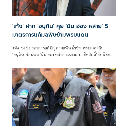
'เท้ง' ฝาก 'อนุทิน' คุย 'มิน อ่อง หล่าย' 5
มาตรการแก้มลพิษข้ามพรมแดน
'เท้ง' ชง 5 มาตรการแก้ปัญหามลพิษน้ำข้ามพรมแดน ถึง
'อนุทิน' ก่อนพบ 'มิน อ่อง หล่าย' แนะมอบ 'สีหศักดิ์' รับผิดชอบ
หลัก ฝ่ายค้านติดตามความคืบหน้าทุกไตรมาส