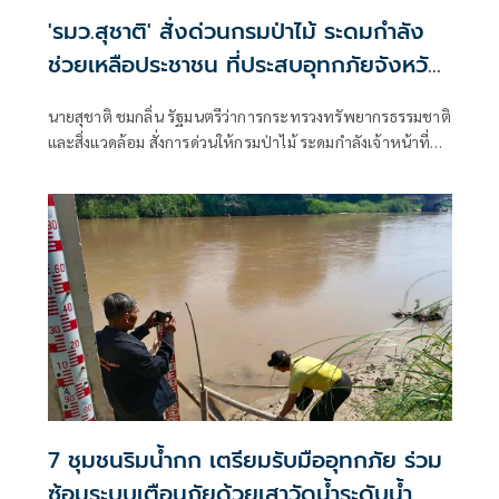
'รมว.สุชาติ' สั่งด่วนกรมป่าไม้ ระดมกำลัง
ช่วยเหลือประชาชน ที่ประสบอุทกภัยจังหวัด
เชียงราย พร้อมเฝ้าระวัง 24 ชั่วโมง หาก
นายสุชาติ ชมกลิ่น รัฐมนตรีว่าการกระทรวงทรัพยากรธรรมชาติ
สถานการณ์ทวีความรุนแรง
และสิ่งแวดล้อม สั่งการด่วนให้กรมป่าไม้ ระดมกำลังเจ้าหน้าที่
จากหน่วยป้องกันรักษาป่าเข้าช่วยเหลือประชาชนที่ได้รับผลก
ระทบจากสถานการณ์น้ำป่าไหลหลากในจังหวัดเชียงราย
7 ชุมชนริมน้ำกก เตรียมรับมืออุทกภัย ร่วม
ซ้อมระบบเตือนภัยด้วยเสาวัดน้ำระดับน้ำ