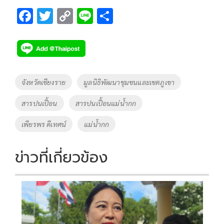
F
T
C
Li
S
ac
wi
o
n
h
e
tt
p
e
ar
b
er
y
e
o
Li
Tags
จังหวัดเชียงราย
มูลนิธิพัฒนาชุมชนและเขตภูเขา
o
n
สารปนเปื้อน
สารปนเปื้อนแม่น้ำกก
k
k
เพียรพร ดีเทศน์
แม่น้ำกก
ข่าวที่เกี่ยวข้อง