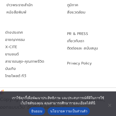
ข่าวพระราชสำนัก
ภูมิภาค
หนังสือพิมพ์
สิ่งแวดล้อม
ต่างประเทศ
PR & PRESS
อาชญากรรม
เกี่ยวกับเรา
X-CITE
ติดต่อและ สนับสนุน
ยานยนต์
สาธารณสุข-คุณภาพชีวิต
Privacy Policy
บันเทิง
ไทยโพสต์ ทีวี
เราใช้คุกกี้เพื่อพัฒนาประสิทธิภาพ และประสบการณ์ที่ดีในการใช้
Copyright© thaipost.net, All rights reserved.,
เว็บไซต์ของคุณ คุณสามารถศึกษารายละเอียดได้ที่นี่
ออกแบบเว็บ จัดทำเว็บไซต์โดย iDesign
ยินยอม
นโยบายความเป็นส่วนตัว