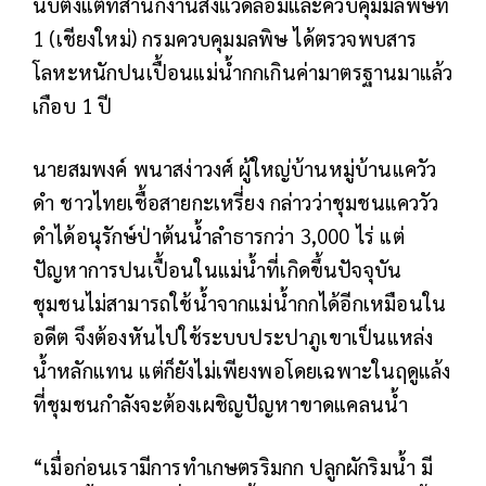
นับตั้งแต่ที่สำนักงานสิ่งแวดล้อมและควบคุมมลพิษที่
1 (เชียงใหม่) กรมควบคุมมลพิษ ได้ตรวจพบสาร
โลหะหนักปนเปื้อนแม่น้ำกกเกินค่ามาตรฐานมาแล้ว
เกือบ 1 ปี
นายสมพงค์ พนาสง่าวงศ์ ผู้ใหญ่บ้านหมู่บ้านแควัว
ดำ ชาวไทยเชื้อสายกะเหรี่ยง กล่าวว่าชุมชนแคววัว
ดำได้อนุรักษ์ป่าต้นน้ำลำธารกว่า 3,000 ไร่ แต่
ปัญหาการปนเปื้อนในแม่น้ำที่เกิดขึ้นปัจจุบัน
ชุมชนไม่สามารถใช้น้ำจากแม่น้ำกกได้อีกเหมือนใน
อดีต จึงต้องหันไปใช้ระบบประปาภูเขาเป็นแหล่ง
น้ำหลักแทน แต่ก็ยังไม่เพียงพอโดยเฉพาะในฤดูแล้ง
ที่ชุมชนกำลังจะต้องเผชิญปัญหาขาดแคลนน้ำ
“เมื่อก่อนเรามีการทำเกษตรริมกก ปลูกผักริมน้ำ มี