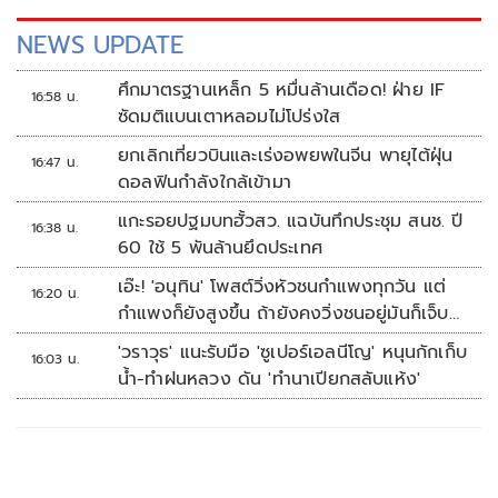
NEWS UPDATE
ศึกมาตรฐานเหล็ก 5 หมื่นล้านเดือด! ฝ่าย IF
16:58 น.
ซัดมติแบนเตาหลอมไม่โปร่งใส
ยกเลิกเที่ยวบินและเร่งอพยพในจีน พายุไต้ฝุ่น
16:47 น.
ดอลฟินกำลังใกล้เข้ามา
แกะรอยปฐมบทฮั้วสว. แฉบันทึกประชุม สนช. ปี
16:38 น.
60 ใช้ 5 พันล้านยึดประเทศ
เอ๊ะ! 'อนุทิน' โพสต์วิ่งหัวชนกำแพงทุกวัน แต่
16:20 น.
กำแพงก็ยังสูงขึ้น ถ้ายังคงวิ่งชนอยู่มันก็เจ็บ
หัวอีก
'วราวุธ' แนะรับมือ 'ซูเปอร์เอลนีโญ' หนุนกักเก็บ
16:03 น.
น้ำ-ทำฝนหลวง ดัน 'ทำนาเปียกสลับแห้ง'