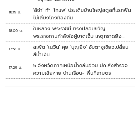
'ลิซ่า' ท้า 'โกแพ' ประเดิมบ้านใหญ่สตูลที่แรกฟัน
18:19 น.
ไม่เลี้ยงโกงท้องถิ่น
ในหลวง พระราชินี ทรงปลอบขวัญ
18:00 น.
พระราชทานกำลังใจผู้บาดเจ็บ เหตุกราดยิง
รร.เทพศิรินทร์นนทบุรี
สะพัด 'เนวิน' คุย 'บุญยิ่ง' จับตางูเขียวเปลี่ยน
17:51 น.
สีน้ำเงิน
5 จังหวัดภาคเหนือน้ำถล่มอ่วม ปภ.สั่งสำรวจ
17:29 น.
ความเสียหาย บ้านเรือน- พื้นที่เกษตร