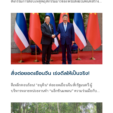
ตั้งกรรมการสอบเหตุพฤติกรรมฉาวของพระสงฆ์ในพื้นที่สร้าง
มลทิน ผู้ว่าฯ ส่งสัญญาณเป็นห่วงผลเสียหายให้เร่งสอบและสรุป
โดยเร็ว
สั่งต่อยอดเยือนจีน เร่งดีลให้เป็นจริง!
ตีเหล็กตอนร้อน! "อนุทิน" ต่อยอดเยือนจีน สั่งรัฐมนตรี ผู้
บริหารหลายหน่วยงานทำ “แอ็กชันแพลน” ความร่วมมือกับ
รัฐบาลจีนให้เป็นรูปธรรม ทั้งด้านการค้าการลงทุน ความมั่นคง
การปราบปรามอาชญากรรมข้ามชาติ การท่องเที่ยว เทคโนโลยี
แห่งอนาคตทั้งเอไอและอีวี ชูวิศวกรการเมืองฝ่าวิกฤตโลกไร้