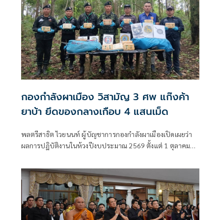
ระเบียบ ลุยปฏิรูปราชการ-สร้างคน ดันเศรษฐกิจกระจายตัว
ระดมพลังคนไทยยกกำลังประเทศ
กองกำลังผาเมือง วิสามัญ 3 ศพ แก๊งค้า
ยาบ้า ยึดของกลางเกือบ 4 แสนเม็ด
พลตรีสาธิต ไวยนนท์ ผู้บัญชาการกองกำลังผาเมืองเปิดเผยว่า
ผลการปฏิบัติงานในห้วงปีงบประมาณ 2569 ตั้งแต่ 1 ตุลาคม
2568 ถึงปัจจุบัน หน่วยสามารถสกัดกั้นยาเสพติดได้ 446 ครั้ง
สูงกว่าช่วงเดียวกันของปีก่อน จับกุมผู้ต้องหาได้ 428 คน