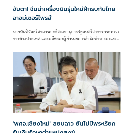
จับตา! จีนนำเครื่องบินรุ่นใหม่ฝึกรบกับไทย
อาจมีเซอร์ไพรส์
นายนันทิวัฒน์ สามารถ อดีตเลขานุการรัฐมนตรีว่าการกระทรวง
การต่างประเทศ และอดีตรองผู้อำนวยการสำนักข่าวกรองแห่ง
ชาติ โพสต์ข้อความผ่านเฟซบุ๊กในหัวข้อ "สัมพันธ์แนบแน่น"
'พศจ.เชียงใหม่' สยบฉาว ยันไม่มีพระเรียก
รับเงินรักษาตำแหน่งสงฆ์