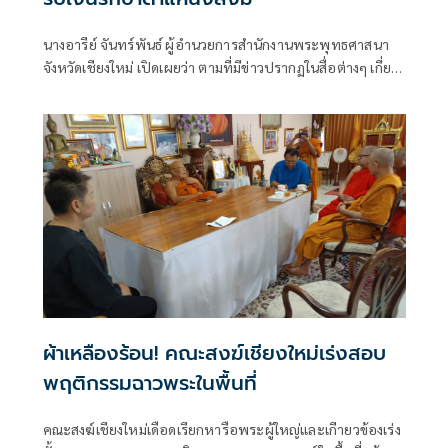
นางอารีย์ จันทร์พันธ์ ผู้อำนวยการสำนักงานพระพุทธศาสนา
จังหวัดเชียงใหม่ เปิดเผยว่า ตามที่มีข่าวปรากฏในสื่อต่างๆ เกี่ยว
กับกรณีที่พาดพิงวงการสงฆ์เชียงใหม่เรียกรับเงินเพื่อรักษา
ตำแหน่งสำคัญทางสงฆ์
ผ้าเหลืองร้อน! คณะสงฆ์เชียงใหม่เร่งสอบ
พฤติกรรมฉาวพระในพื้นที่
คณะสงฆ์เชียงใหม่เดือดเรียกหารือพระผู้ใหญ่และเกีายวข้องเร่ง