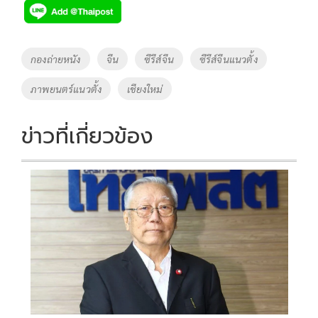
e
tt
p
e
ar
b
er
y
e
o
Li
Tags
กองถ่ายหนัง
จีน
ซีรีส์จีน
ซีรีส์จีนแนวตั้ง
o
n
ภาพยนตร์แนวตั้ง
เชียงใหม่
k
k
ข่าวที่เกี่ยวข้อง