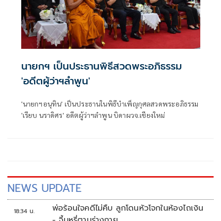
นายกฯ เป็นประธานพิธีสวดพระอภิธรรม
'อดีตผู้ว่าฯลำพูน'
'นายกฯอนุทิน' เป็นประธานในพิธีบำเพ็ญกุศลสวดพระอภิธรรม
'เรียบ นราดิศร' อดีตผู้ว่าฯลำพูน บิดาผวจ.เชียงใหม่
NEWS UPDATE
พ่อร้อนใจคดีไม่คืบ ลูกโดนหัวโจกในห้องไถเงิน
18:34 น.
- จี้บุหรี่ตามร่างกาย