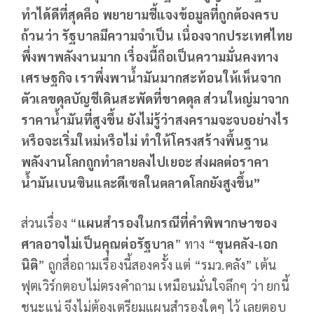
ทำได้ดีที่สุดคือ พยายามชี้แจงข้อมูลที่ถูกต้องครบ
ถ้วนว่า รัฐบาลมีความจำเป็น เนื่องจากประเทศไทย
พึ่งพาพลังงานมาก เรื่องนี้ถือเป็นความมั่นคงทาง
เศรษฐกิจ เราพึ่งพาน้ำมันมากสะท้อนให้เห็นจาก
ตัวเลขดุลบัญชีเดินสะพัดที่ขาดดุล ส่วนใหญ่มาจาก
ราคาน้ำมันที่สูงขึ้น ยังไม่รู้ว่าสงครามจะจบอย่างไร
หรือจะเริ่มใหม่หรือไม่ ทำให้โครงสร้างพื้นฐาน
พลังงานโลกถูกทำลายลงไปเยอะ ส่งผลต่อราคา
น้ำมันเบนซินและดีเซลในตลาดโลกยังสูงขึ้น”
ส่วนเรื่อง “
แผนสำรองในกรณีที่คำพิพากษาของ
ศาลอาจไม่เป็นคุณต่อรัฐบาล
” ทาง “
ขุนคลัง-เอก
นิติ
” ถูกสื่อถามเรื่องนี้สองครั้ง แต่ “รมว.คลัง” เต้น
ฟุตเวิร์กตอบไม่ตรงคำถาม เหมือนมั่นใจลึกๆ ว่า ยกนี้
ชนะแน่ จึงไม่ต้องเตรียมแผนสำรองใดๆ ไว้ เลยตอบ