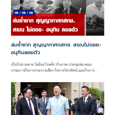
ล่มซ้ำซาก สุญญากาศกสทช. สรณไม่ถอย-
อนุทินลอยตัว
เป็นไปตามคาด ไม่มีอะไรพลิก กับภาพ ประชุมล่ม คณะ
กรรมการกิจการกระจายเสียง กิจการโทรทัศน์ และกิจการ
โทรคมนาคมแห่งชาติ (กสทช.) เมื่อวันพุธที่ 5 ส.ค.ที่ผ่านมา