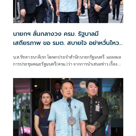
นายกฯ ลั่นกลางวง ครม. รัฐบาลมี
เสถียรภาพ ขอ รมต. สบายใจ อย่าหวั่นไหว
คำถามยุยง
น.ส.รัชดา ธนาดิเรก โฆษกประจำสำนักนายกรัฐมนตรี แถลงผล
การประชุมคณะรัฐมนตรี(ครม.)ว่า จากการนำเสนอข่าว เรื่อง
เสถียรภาพของรัฐบาล ซึ่งสื่อมวลชนรับทราบคำตอบจากพรรค
ร่วมรัฐบาลและนายกฯไปแล้วว่า รัฐบาลนี้มีเสถียรภาพและ
ทำงานร่วมกันอย่างเต็มที่