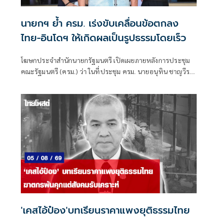
นายกฯ ย้ำ ครม. เร่งขับเคลื่อนข้อตกลง
ไทย-อินโดฯ ให้เกิดผลเป็นรูปธรรมโดยเร็ว
โฆษกประจำสำนักนายกรัฐมนตรี เปิดเผยภายหลังการประชุม
คณะรัฐมนตรี (ครม.) ว่า ในที่ประชุม ครม. นายอนุทิน ชาญวีร
กูล นายกรัฐมนตรีและรัฐมนตรีว่าการกระทรวงมหาดไทย ได้
รายงานผลการเยือนสาธารณรัฐอินโดนีเซียอย่างเป็นทางการ
ระหว่างวันที่ 3–4 สิงหาคม 2569
'เคสไอ้ป๋อง'บทเรียนราคาแพงยุติธรรมไทย