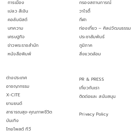
การเมือง
กรองสถานการณ์
เปลว สีเงิน
วาไรตี้
คอลัมนิสต์
กีฬา
บทความ
ท่องเที่ยว – ศิลปวัฒนธรรม
เศรษฐกิจ
ประชาสัมพันธ์
ข่าวพระราชสำนัก
ภูมิภาค
หนังสือพิมพ์
สิ่งแวดล้อม
ต่างประเทศ
PR & PRESS
อาชญากรรม
เกี่ยวกับเรา
X-CITE
ติดต่อและ สนับสนุน
ยานยนต์
สาธารณสุข-คุณภาพชีวิต
Privacy Policy
บันเทิง
ไทยโพสต์ ทีวี