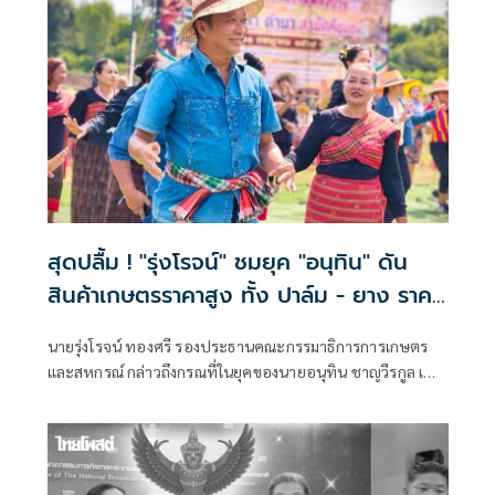
สุดปลื้ม ! "รุ่งโรจน์" ชมยุค "อนุทิน" ดัน
สินค้าเกษตรราคาสูง ทั้ง ปาล์ม - ยาง ราคา
พุ่งขึ้น สะท้อนความทุ่มเทแก้ปัญหาเป็นรูป
นายรุ่งโรจน์ ทองศรี รองประธานคณะกรรมาธิการการเกษตร
ธรรม พร้อมเดินหน้าลดต้นทุนปุ๋ยช่วย
และสหกรณ์ กล่าวถึงกรณที่ในยุคของนายอนุทิน ชาญวีรกูล เป็น
เกษตรกร
นายกรัฐมนตรี สินค้าเกษตร ข้าว ยางพารา ปาล์ม มีราคาที่สูงขึ้น
ว่า ในยุคของของท่านอนุทินเป็นนายกรัฐมนตรี