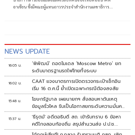
อาเซียน ซึ่งมีคณะผู้แทนถาวรประจำสำนักงานเลขาธิการ
อาเซียน และนักการทูตที่สนใจเข้าร่วม กว่า 100 ประเทศ
NEWS UPDATE
‘พิพัฒน์’ ถอดโมเดล ‘Moscow Metro’ ยก
16:05 น.
ระดับมาตรฐานรถไฟไทยทั้งระบบ
CAAT แจงมาตรการเปิดตรวจกระเป๋าเช็กอิน
16:02 น.
เริ่ม 16 ต.ค.นี้ ย้ำเปิดเฉพาะกรณีต้องสงสัย
โฆษกรัฐบาล เผยนายกฯ สั่งสอบหาต้นเหตุ
15:48 น.
ข้อมูลรั่วไหล รับเป็นโอกาสยกระดับความมั่นคง
ปลอดภัยข้อมูลภาครัฐทั้งระบบ
'ธีรุตม์' อดีตอธิบดี สถ. เข้ารับทราบ 6 ข้อหา
15:37 น.
คดีโกงสอบท้องถิ่น สรุปสำนวนส่ง ป.ป.ช.
สัปดาห์หน้า
ได้ฤกษ์เสียที! ก.กลาง รับทราบมติ กสถ. เพิก