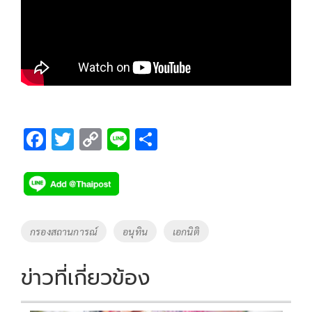
F
T
C
Li
S
ac
wi
o
n
h
e
tt
p
e
ar
b
er
y
e
o
Li
Tags
กรองสถานการณ์
อนุทิน
เอกนิติ
o
n
k
k
ข่าวที่เกี่ยวข้อง