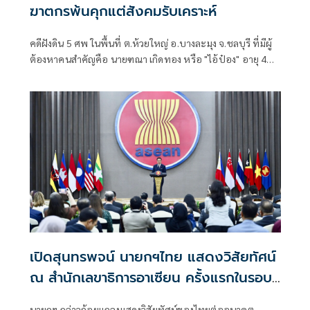
ฆาตกรพ้นคุกแต่สังคมรับเคราะห์
คดีฝังดิน 5 ศพ ในพื้นที่ ต.ห้วยใหญ่ อ.บางละมุง จ.ชลบุรี ที่มีผู้
ต้องหาคนสำคัญคือ นายฑณา เกิดทอง หรือ "ไอ้ป๋อง" อายุ 43
ปี
เปิดสุนทรพจน์ นายกฯไทย แสดงวิสัยทัศน์
ณ สำนักเลขาธิการอาเซียน ครั้งแรกในรอบ
17 ปี
นายกฯ กล่าวถ้อยแถลงแสดงวิสัยทัศน์ของไทยต่ออนาคต