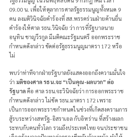
รัฐธรรมนูญ ในวันพฤหัสบดีนี้ 9 กรกฎาคม เวลา
09.00 น. เพื่อให้ตุลาการศาลรัฐธรรมนูญทั้งหมด 9
คน ลงมติวินิจฉัยคำร้องที่ สส.พรรคร่วมฝ่ายค้านยื่น
คำร้องให้ศาล รธน.วินิจฉัย ว่า การที่รัฐบาลนาย
อนุทิน ชาญวีรกูล มีมติคณะรัฐมนตรี ออกพระราช
กำหนดดังกล่าว ขัดต่อรัฐธรรมนูญมาตรา 172 หรือ
ไม่
พบว่าท่าทีจากฝ่ายรัฐบาลยังแสดงออกถึงความมั่นใจ
ว่า
มติของศาล รธน.จะ “เป็นคุณ-ผลบวก” ต่อ
รัฐบาล
คือ ศาล รธน.จะวินิจฉัยว่า การออกพระราช
กำหนดดังกล่าว ไม่ขัด รธน.มาตรา 172 เพราะ
เป็นการออกพระราชกำหนดในช่วงที่เกิดสงครามการ
สู้รบระหว่างสหรัฐ-อิสราเอล กับอิหร่าน ที่สร้างผลก
ระทบกับคนทั่วโลก รวมถึงประเทศไทย จนประชาชน
เดือดร้อนจากปัญหาค่าครองชีพกันถ้วนหน้า ทำให้