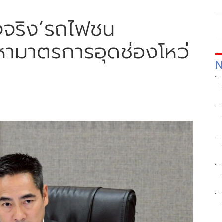
ท็จจริง’รถไฟชน
าหามาตรการอุดช่องโหว่
N