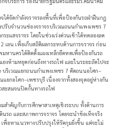
น์ รัชกิจประการ รองนายกรัฐมนตรีและรมว.คมนาคม
วจได้จัดกำลังจราจรลงพื้นที่เพื่อป้องกันรถฝ่าฝืนกฎ
ลองปรับจำนวนช่องจราจรบริเวณถนนกำแพงเพชร 7
ัดกระแสจราจร โดยในช่วงเร่งด่วนเช้าได้ทดลองลด
2 เลน เพื่อเก็บสถิติผลกระทบด้านการจราจร ก่อน
หานครได้ติดตั้งแผงเหล็กยืดหดเพื่อป้องกันรถ
เส้นทแยงห้ามหยุดก่อนถึงทางรถไฟ และในระยะถัดไปจะ
ve บริเวณแยกถนนกำแพงเพชร 7 ตัดถนนอโศก–
แยกอโศก–เพชรบุรี เนื่องจากทั้งสองจุดอยู่ห่างกัน
้รถสะสมจนปิดกั้นทางรถไฟ
มสำคัญกับการศึกษาสาเหตุเชิงระบบ ทั้งด้านการ
รเดินรถ และสภาพการจราจร โดยจะนำข้อเท็จจริง
เพื่อหาแนวทางปรับปรุงให้รัดกุมยิ่งขึ้น แต่จะไม่