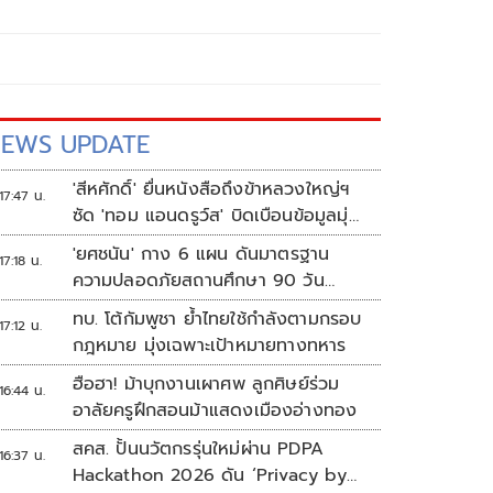
EWS UPDATE
'สีหศักดิ์' ยื่นหนังสือถึงข้าหลวงใหญ่ฯ
17:47 น.
ซัด 'ทอม แอนดรูว์ส' บิดเบือนข้อมูลมุ่ง
แสวงหาผลประโยชน์ทางการเมือง
'ยศชนัน' กาง 6 แผน ดันมาตรฐาน
17:18 น.
ความปลอดภัยสถานศึกษา 90 วัน
ป้องกันก่อเหตุรุนแรง
ทบ. โต้กัมพูชา ย้ำไทยใช้กำลังตามกรอบ
17:12 น.
กฎหมาย มุ่งเฉพาะเป้าหมายทางทหาร
ฮือฮา! ม้าบุกงานเผาศพ ลูกศิษย์ร่วม
16:44 น.
อาลัยครูฝึกสอนม้าแสดงเมืองอ่างทอง
สคส. ปั้นนวัตกรรุ่นใหม่ผ่าน PDPA
16:37 น.
Hackathon 2026 ดัน ‘Privacy by