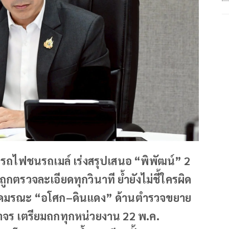
ริงรถไฟชนรถเมล์ เร่งสรุปเสนอ “พิพัฒน์” 2
กตรวจละเอียดทุกวินาที ย้ำยังไม่ชี้ใครผิด
ดตัดมรณะ “อโศก–ดินแดง” ด้านตำรวจขยาย
าจร เตรียมถกทุกหน่วยงาน 22 พ.ค.