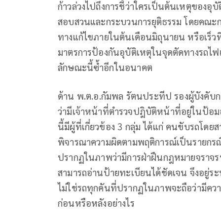
ก้าวล่วงไปถึงการชี้ว่าใครเป็นต้นเหตุของอ
สอบสวนและกระบวนการยุติธรรม โดยคณะกร
ทางแก้ไขภายในต้นเดือนมิถุนายน หรือเร็วที
มาตรการป้องกันอุบัติเหตุในจุดตัดทางรถไฟ
ลักษณะนี้ซ้ำอีกในอนาคต
ด้าน พ.ต.อ.กัมพล รัตนประทีป รองผู้บังคั
ว่ามีเจ้าหน้าที่ตำรวจปฎิบัติหน้าที่อยู่ใน
นี้มีผู้ที่เกี่ยวข้อง 3 กลุ่ม ได้แก่ คนขับ
พิจารณาความผิดตามพฤติการณ์เป็นรายกรณี
ปรากฏในภาพว่ามีการฝ่าฝืนกฎหมายจราจรหรื
สามารถอ่านป้ายทะเบียนได้ชัดเจน จึงอยู่ร
ไม่ใช่รถทุกคันที่ปรากฏในภาพจะถือว่ามีควา
ก่อนหรือหลังอย่างไร