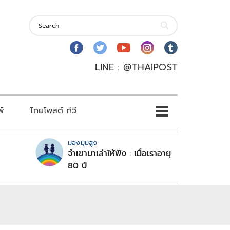
LINE : @THAIPOST
พ์
ไทยโพสต์ ทีวี
มองมุมสูง
จำเขามาเล่าให้ฟัง : เมื่อเราอายุ
80 ปี