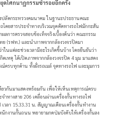
ยุดโศกนาฏกรรมซ้ำรอยอีกครั้ง
 รองปลัดกระทรวงคมนาคม ในฐานะประธานคณะ
ถโดยสารประจำทางบริเวณจุดตัดทางรถไฟมักกะสัน
จากผลการตรวจสอบข้อเท็จจริงเบื้องต้นว่า คณะกรรม
ไทย (รฟท.) และนำภาพจากกล้องวงจรปิดมา
ว่าในแต่ละช่วงเวลามีอะไรเกิดขึ้นบ้าง โดยยืนยันว่า
ันเกิดเหตุ ได้เปิดภาพจากกล้องวงจรปิด 4 มุม มาแสดง
รณ์ครบทุกด้าน ทั้งฝั่งรถเมล์ จุดทางรถไฟ และมุมการ
ียวกันมาแสดงพร้อมกัน เพื่อให้เห็นเหตุการณ์ครบ
จำทางสาย 206 เคลื่อนผ่านเครื่องกั้นทางรถไฟ
 เวลา 15.33.31 น. สัญญาณเตือนเครื่องกั้นทำงาน
พนักงานกั้นถนน พยายามกดปุ่มบังคับให้เครื่องกั้นลง