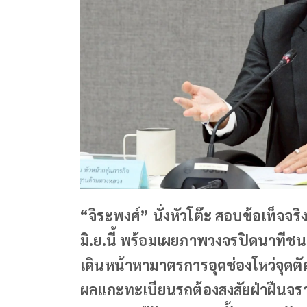
“จิระพงศ์” นั่งหัวโต๊ะ สอบข้อเท็จจ
มิ.ย.นี้ พร้อมเผยภาพวงจรปิดนาทีชนถู
เดินหน้าหามาตรการอุดช่องโหว่จุ
ผลแกะทะเบียนรถต้องสงสัยฝ่าฝืนจร