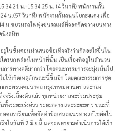
15.34.21 น.-15.34.25 น. (4 วินาที) พนักงานกั้น
5.24 น.(57 วินาที) พนักงานกั้นถนนโบกธงแดง เพื่อ
44 น.ขบวนรถไฟพุ่งชนรถเมล์ที่จอดกีดขวางบนทาง
นิ่งสนิท
ยู่ในขั้นตอนนำเสนอข้อเท็จจริงว่าเกิดอะไรขึ้นใน
ใครบกพร่องในหน้าที่นั้น เป็นเรื่องที่อยู่ในสำนวน
นการทางคดีมากกว่า โดยคณะกรรมการจะมุ่งเน้นไป
่ให้เกิดเหตุลักษณะนี้ขึ้นอีก โดยคณะกรรมการชุด
องจากกระทรวงคมนาคม กรุงเทพมหานคร และกอง
็จจริงเบื้องต้นแล้ว ทุกหน่วยงานจะร่วมประชุม
ันทั้งระยะเร่งด่วน ระยะกลาง และระยะยาว ขณะที่
อดบทเรียนเพื่อจัดทำข้อเสนอแนวทางแก้ไขต่อไป
อในวันที่ 2 มิ.ย.นี้ แต่จะพยายามดำเนินการให้เร็ว