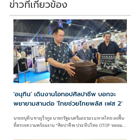
ข่าวที่เกี่ยวข้อง
'อนุทิน' เดินงานโอทอปศิลปาชีพ บอกจะ
พยายามสานต่อ 'ไทยช่วยไทยพลัส เฟส 2'
นายอนุทิน ชาญวีรกูล นายกรัฐมนตรีและรมว.มหาดไทย ลงพื้น
ที่ตรวจความพร้อมงาน “ศิลปาชีพ ประทีปไทย OTOP หลอม
ดวงใจด้วยพระบารมี” ปี 2569 ซึ่งจัดขึ้นระหว่างวันที่ 8–16
สิงหาคม นี้ ณ อาคารชาเลนเจอร์ 1–3 อิมแพ็ค เมืองทองธานี ซึ่ง