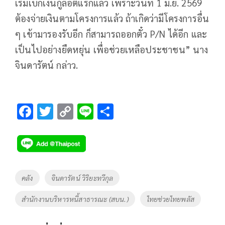
เริ่มเบิกเงินกู้ล็อตแรกแล้ว เพราะวันที่ 1 มิ.ย. 2569
ต้องจ่ายเงินตามโครงการแล้ว ถ้าเกิดว่ามีโครงการอื่น
ๆ เข้ามารองรับอีก ก็สามารถออกตั๋ว P/N ได้อีก และ
เป็นไปอย่างยืดหยุ่น เพื่อช่วยเหลือประชาชน” นาง
จินดารัตน์ กล่าว.
F
T
C
Li
S
ac
wi
o
n
h
e
tt
p
e
ar
b
er
y
e
o
Li
Tags
คลัง
จินดารัตน์ วิริยะทวีกุล
o
n
สำนักงานบริหารหนี้สาธารณะ (สบน.)
ไทยช่วยไทยพลัส
k
k