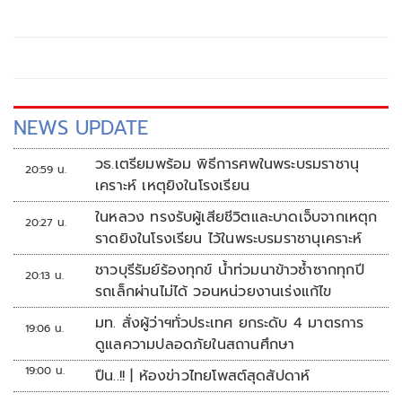
เกิน117,000บาท
NEWS UPDATE
วธ.เตรียมพร้อม พิธีการศพในพระบรมราชานุ
20:59 น.
เคราะห์ เหตุยิงในโรงเรียน
ในหลวง ทรงรับผู้เสียชีวิตและบาดเจ็บจากเหตุก
20:27 น.
ราดยิงในโรงเรียน ไว้ในพระบรมราชานุเคราะห์
ชาวบุรีรัมย์ร้องทุกข์ น้ำท่วมนาข้าวซ้ำซากทุกปี
20:13 น.
รถเล็กผ่านไม่ได้ วอนหน่วยงานเร่งแก้ไข
มท. สั่งผู้ว่าฯทั่วประเทศ ยกระดับ 4 มาตรการ
19:06 น.
ดูแลความปลอดภัยในสถานศึกษา
19:00 น.
ปืน..!! | ห้องข่าวไทยโพสต์สุดสัปดาห์