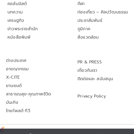
คอลัมนิสต์
กีฬา
บทความ
ท่องเที่ยว – ศิลปวัฒนธรรม
เศรษฐกิจ
ประชาสัมพันธ์
ข่าวพระราชสำนัก
ภูมิภาค
หนังสือพิมพ์
สิ่งแวดล้อม
ต่างประเทศ
PR & PRESS
อาชญากรรม
เกี่ยวกับเรา
X-CITE
ติดต่อและ สนับสนุน
ยานยนต์
สาธารณสุข-คุณภาพชีวิต
Privacy Policy
บันเทิง
ไทยโพสต์ ทีวี