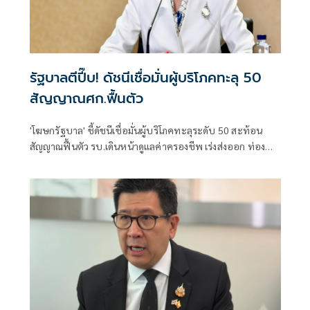
รัฐบาลตีปี๊บ! ดัชนีเชื่อมั่นผู้บริโภคทะลุ 50
สัญญาณศก.ฟื้นตัว
'โฆษกรัฐบาล' ชี้ดัชนีเชื่อมั่นผู้บริโภคทะลุระดับ 50 สะท้อน
สัญญาณฟื้นตัว รบ.เดินหน้าดูแลค่าครองชีพ เร่งส่งออก ท่อง
เที่ยว และการลงทุนต่อเนื่อง