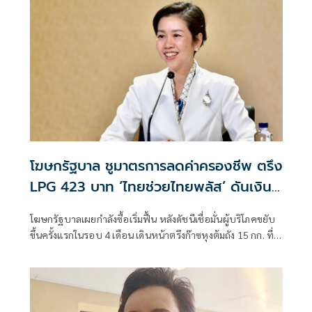
นายกรัฐมนตรีจะเดินทางมาเปิดงานอย่างเป็นทางการ ในวัน
จันทร์ที่ 10 สิงหาคม
โฆษกรัฐบาล ชูมาตรการลดค่าครองชีพ ตรึง
LPG 423 บาท ‘ไทยช่วยไทยพลัส’ ดันเงิน
หมุนแสนล้าน
โฆษกรัฐบาลเผยกำลังซื้อเริ่มฟื้น หลังดัชนีเชื่อมั่นผู้บริโภคขยับ
ขึ้นครั้งแรกในรอบ 4 เดือน เดินหน้าตรึงก๊าซหุงต้มถัง 15 กก. ที่
423 บาท ควบคู่ “ไทยช่วยไทย พลัส” กระจายเม็ดเงินสู่ฐานราก
พร้อมจับตาฐานะกองทุนน้ำมันฯ ติดลบกว่า 7.1 หมื่นล้านบาท