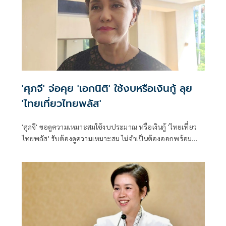
'ศุภจี' จ่อคุย 'เอกนิติ' ใช้งบหรือเงินกู้ ลุย
'ไทยเที่ยวไทยพลัส'
'ศุภจี' ขอดูความเหมาะสมใช้งบประมาณ หรือเงินกู้ 'ไทยเที่ยว
ไทยพลัส' รับต้องดูความเหมาะสม ไม่จำเป็นต้องออกพร้อม
'ไทยช่วยไทยพลัส'