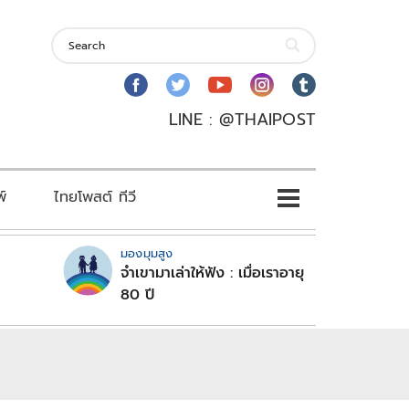
LINE : @THAIPOST
พ์
ไทยโพสต์ ทีวี
มองมุมสูง
จำเขามาเล่าให้ฟัง : เมื่อเราอายุ
80 ปี