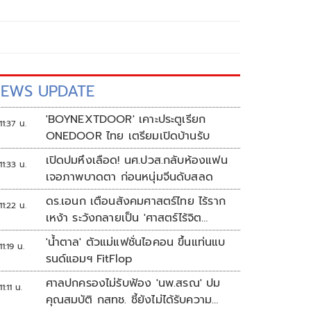
EWS UPDATE
'BOYNEXTDOOR' เคาะประตูเรียก
11:37 น.
ONEDOOR ไทย เตรียมเปิดบ้านรับ
เปิดปมหึงเลือด! นศ.ปวส.กลับห้องแฟน
11:33 น.
เจอภาพบาดตา ก่อนหนุ่มจีนดับสลด
ดร.เอนก เตือนสังคมศาสตร์ไทย ไร้ราก
11:22 น.
เหง้า ระวังกลายเป็น 'ศาสตร์ไร้จิต
วิญญาณ'
'น้ำตาล' ตัวแม่แฟชั่นไอคอน ขึ้นแท่นแบ
11:19 น.
รนด์แอมฯ FitFlop
ศาลปกครองไม่รับฟ้อง 'นพ.สรณ' ปม
11:11 น.
คุณสมบัติ กสทช. ชี้ยังไม่ได้รับความ