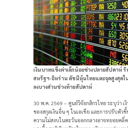
เงินบาทแข็งค่าเล็กน้อยช่วงปลายสัปดาห์ รั
สหรัฐฯ-อิหร่าน ดัชนีหุ้นไทยแตะจุดสูงสุด
ลงบางส่วนช่วงท้ายสัปดาห์
30 พ.ค. 2569 – ศูนย์วิจัยกสิกรไทย ระบุว่า 
ของสกุลเงินอื่น ๆ ในเอเชีย และการปรับตั
ความไม่สงบในตะวันออกกลางอาจทยอยคลี่คลา