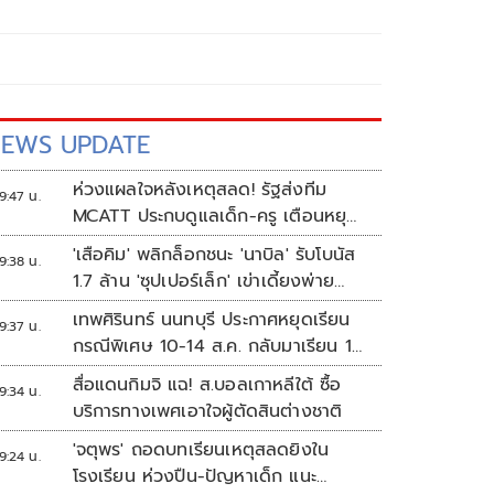
EWS UPDATE
ห่วงแผลใจหลังเหตุสลด! รัฐส่งทีม
9:47 น.
MCATT ประกบดูแลเด็ก-ครู เตือนหยุด
แชร์ภาพรุนแรง
'เสือคิม' พลิกล็อกชนะ 'นาบิล' รับโบนัส
9:38 น.
1.7 ล้าน 'ซุปเปอร์เล็ก' เข่าเดี้ยงพ่าย
TKO
เทพศิรินทร์ นนทบุรี ประกาศหยุดเรียน
9:37 น.
กรณีพิเศษ 10-14 ส.ค. กลับมาเรียน 17
ส.ค.
สื่อแดนกิมจิ แฉ! ส.บอลเกาหลีใต้ ซื้อ
9:34 น.
บริการทางเพศเอาใจผู้ตัดสินต่างชาติ
'จตุพร' ถอดบทเรียนเหตุสลดยิงใน
9:24 น.
โรงเรียน ห่วงปืน-ปัญหาเด็ก แนะ