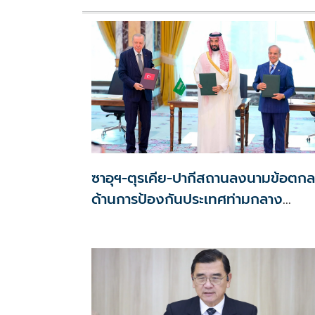
ซาอุฯ-ตุรเคีย-ปากีสถานลงนามข้อตก
ด้านการป้องกันประเทศท่ามกลาง
สงครามในภูมิภาค