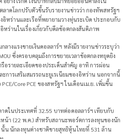
ติ อย่างไรก็ดี เงินบาทกลับมาทยอยอ่อนค่าลงใน
ตลาดโลกปรับตัวขึ้นรับรายงานข่าวว่า กองทัพสหรัฐฯ
งอิหร่านและเรือที่พยายามวางทุ่นระเบิด ประกอบกับ
อิหร่านในเรื่องเกี่ยวกับดีลข้อตกลงสันติภาพ
่ามกลางแรงขายเงินดอลลาร์ฯ หลังมีรายงานข่าวระบุว่า
บ MOU ซึ่งครอบคลุมถึงการขยายเวลาข้อตกลงหยุดยิง
หารือรายละเอียดของประเด็นสำคัญ อาทิ การผ่อน
ละการเสริมสมรรถนะยูเรเนียมของอิหร่าน นอกจากนี้
้อ PCE/Core PCE ของสหรัฐฯ ในเดือนเม.ย. เพิ่มขึ้น
ปิดตลาดในประเทศที่ 32.55 บาทต่อดอลลาร์ฯ เทียบกับ
อนหน้า (22 พ.ค.) สำหรับสถานะพอร์ตการลงทุนของนัก
นั้น นักลงทุนต่างชาติขายสุทธิหุ้นไทยที่ 531 ล้าน
าท