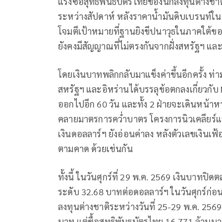
แรงซื้อสุทธิพันธบัตรไทยของนักลงทุนต่างชา
ระหว่างสัปดาห์ หลังราคาน้ำมันดิบเบรนท์ใน
โจมตีเป้าหมายที่ฐานยิงขีปนาวุธในภาคใต้ขอ
ยังคงมีสัญญาณที่ไม่ตรงกันจากฝั่งสหรัฐฯ และ
โดยเงินบาทพลิกกลับมาแข็งค่าขึ้นอีกครั้ง ท
สหรัฐฯ และอิหร่านได้บรรลุข้อตกลงเกี่ยวกั
ออกไปอีก 60 วัน และทั้ง 2 ฝ่ายจะเดินหน้า
คลายมาตรการคว่ำบาตร โครงการนิวเคลียร์แ
เงินดอลลาร์ฯ ยังอ่อนค่าลง หลังตัวเลขเงินเฟ
ตามคาด ด้วยเช่นกัน
ทั้งนี้ ในวันศุกร์ที่ 29 พ.ค. 2569 เงินบาท
ระดับ 32.68 บาทต่อดอลลาร์ฯ ในวันศุกร์ก่
ลงทุนต่างชาติระหว่างวันที่ 25-29 พ.ค. 2569 
บาท แต่ซื้อสุทธิพันธบัตรไทย 16,771 ล้านบ