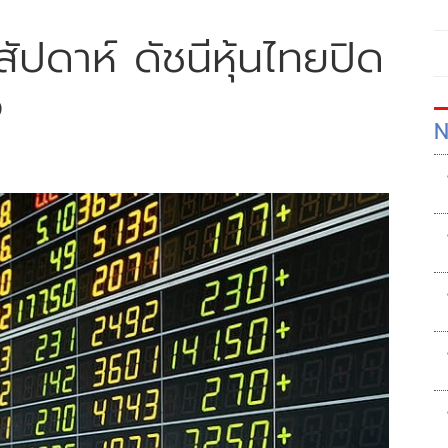
สัปดาห์ ดัชนีหุ้นไทยปิด
5
N