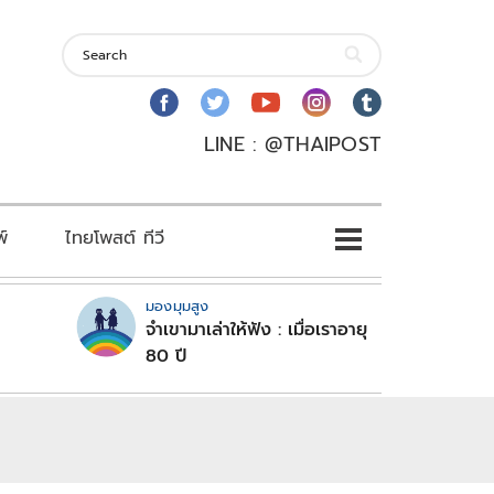
LINE : @THAIPOST
พ์
ไทยโพสต์ ทีวี
มองมุมสูง
จำเขามาเล่าให้ฟัง : เมื่อเราอายุ
80 ปี