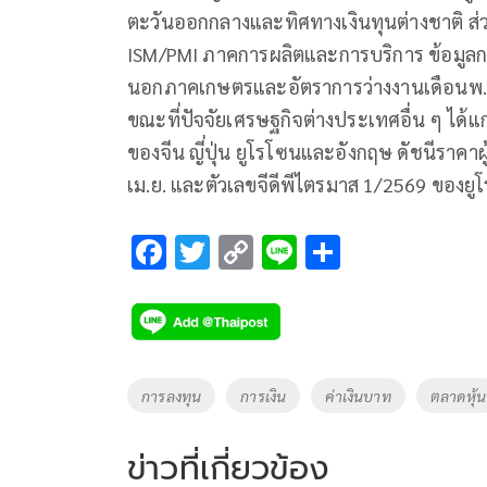
ตะวันออกกลางและทิศทางเงินทุนต่างชาติ ส่วน
ISM/PMI ภาคการผลิตและการบริการ ข้อมูล
นอกภาคเกษตรและอัตราการว่างงานเดือนพ.ค.
ขณะที่ปัจจัยเศรษฐกิจต่างประเทศอื่น ๆ ได้
ของจีน ญี่ปุ่น ยูโรโซนและอังกฤษ ดัชนีราคาผู
เม.ย. และตัวเลขจีดีพีไตรมาส 1/2569 ของยู
F
T
C
Li
S
ac
wi
o
n
h
e
tt
p
e
ar
b
er
y
e
o
Li
Tags
การลงทุน
การเงิน
ค่าเงินบาท
ตลาดหุ้น
o
n
k
k
ข่าวที่เกี่ยวข้อง