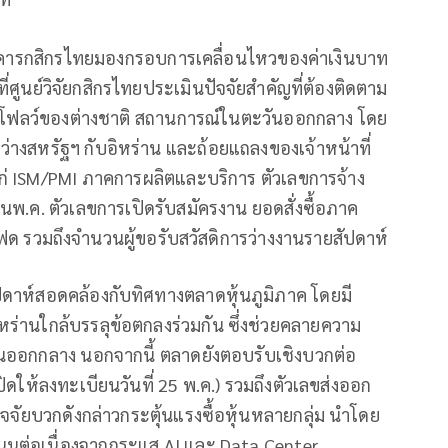
ธนาคารกสิกรไทยมองกรอบการเคลื่อนไหวของค่าเงินบาท
่ศูนย์วิจัยกสิกรไทยประเมินปัจจัยสำคัญที่ต้องติดตาม
นด์โฟลว์ของต่างชาติ สถานการณ์ในตะวันออกกลาง โดย
่างสหรัฐฯ กับอิหร่าน และถ้อยแถลงของเจ้าหน้าที่
้แก่ ISM/PMI ภาคการผลิตและบริการ ตัวเลขการจ้าง
.ค. ตัวเลขการเปิดรับสมัครงาน ยอดสั่งซื้อภาค
ด รวมถึงจำนวนผู้ขอรับสวัสดิการว่างงานรายสัปดาห์
สัปดาห์สอดคล้องกับทิศทางตลาดหุ้นภูมิภาค โดยมี
หร่านใกล้บรรลุข้อตกลงร่วมกัน ซึ่งช่วยคลายความ
นออกกลาง นอกจากนี้ ตลาดยังตอบรับเชิงบวกต่อ
ิดให้ลงทะเบียนวันที่ 25 พ.ค.) รวมถึงตัวเลขส่งออก
ปัจจัยบวกดังกล่าวกระตุ้นแรงซื้อหุ้นหลายกลุ่ม นำโดย
แรงหนุนต่อเนื่องจากกระแส AI และ Data Center