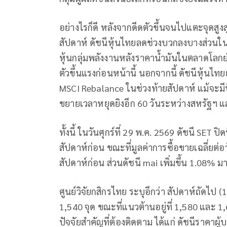
อย่างไรก็ดี หลังจากดีดตัวขึ้นจนไปแตะจุดสูงส
สัปดาห์ ดัชนีหุ้นไทยลดช่วงบวกลงบางส่วนใ
หุ้นกลุ่มพลังงานหลังราคาน้ำมันในตลาดโลกย่อต
ตัวขึ้นแรงก่อนหน้านี้ นอกจากนี้ ดัชนีหุ้น
MSCI Rebalance ในช่วงท้ายสัปดาห์ แม้จะมี
ขยายเวลาหยุดยิงอีก 60 วันระหว่างสหรัฐฯ แ
ทั้งนี้ ในวันศุกร์ที่ 29 พ.ค. 2569 ดัชนี SET 
สัปดาห์ก่อน ขณะที่มูลค่าการซื้อขายเฉลี่ยต่อ
สัปดาห์ก่อน ส่วนดัชนี mai เพิ่มขึ้น 1.08% มา
ศูนย์วิจัยกสิกรไทย ระบุอีกว่า สัปดาห์ถัดไป (
1,540 จุด ขณะที่แนวต้านอยู่ที่ 1,580 และ 1
ปัจจัยสำคัญที่ต้องติดตาม ได้แก่ ดัชนีราคา