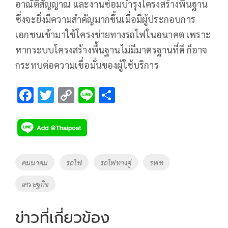
อาณัติสัญญาณ และงานซ่อมบำรุงโครงสร้างพื้นฐาน
ซึ่งจะยิ่งมีความสำคัญมากขึ้นเมื่อมีผู้ประกอบการ
เอกชนเข้ามาใช้โครงข่ายทางรถไฟในอนาคต เพราะ
หากระบบโครงสร้างพื้นฐานไม่มีมาตรฐานที่ดี ก็อาจ
กระทบต่อความเชื่อมั่นของผู้ใช้บริการ
F
T
C
Li
S
ac
wi
o
n
h
e
tt
p
e
ar
b
er
y
e
o
Li
Tags
คมนาคม
รถไฟ
รถไฟทางคู่
รฟท
o
n
เศรษฐกิจ
k
k
ข่าวที่เกี่ยวข้อง