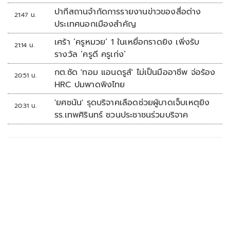
ปากีสถานจำกัดการรายงานข่าวของสื่อต่าง
21:47 น.
ประเทศนอกเมืองสำคัญ
เศร้า ‘ครูหมวย’ 1 ในเหยื่อกราดยิง เพิ่งรับ
21:14 น.
รางวัล ‘ครูดี ครูเก่ง’
กต.ซัด 'ทอม แอนดรูส์' ไม่เป็นมืออาชีพ จ่อร้อง
20:51 น.
HRC ปมพาดพิงไทย
'ยศชนัน' รุดบริจาคเลือดช่วยผู้บาดเจ็บเหตุยิง
20:31 น.
รร.เทพศิรินทร์ ชวนประชาชนร่วมบริจาค