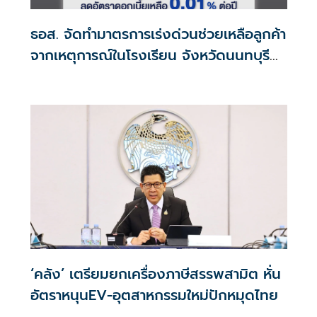
ธอส. จัดทำมาตรการเร่งด่วนช่วยเหลือลูกค้า
จากเหตุการณ์ในโรงเรียน จังหวัดนนทบุรี
กรณีเสียชีวิตหรือทุพพลภาพลดดอกเบี้ย
เหลือ 0.01% ต่อปี ตลอดอายุสัญญา
‘คลัง’ เตรียมยกเครื่องภาษีสรรพสามิต หั่น
อัตราหนุนEV-อุตสาหกรรมใหม่ปักหมุดไทย