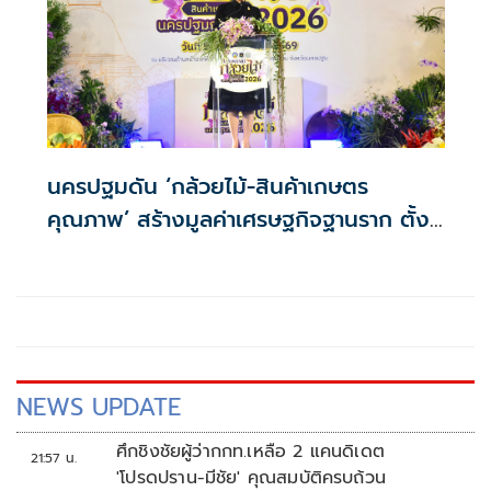
นครปฐมดัน ‘กล้วยไม้-สินค้าเกษตร
คุณภาพ’ สร้างมูลค่าเศรษฐกิจฐานราก ตั้ง
เป้าเงินสะพัด 10 ล้านบาท
NEWS UPDATE
ศึกชิงชัยผู้ว่ากกท.เหลือ 2 แคนดิเดต
21:57 น.
'โปรดปราน-มีชัย' คุณสมบัติครบถ้วน