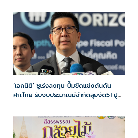
‘เอกนิติ’ ชูเร่งลงทุน-ปั๊มขีดแข่งดันดัน
ศก.ไทย รับงบประมาณมีจำกัดลุยงัด5Tปู
พรมโตยาว