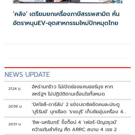
‘คลัง’ เตรียมยกเครื่องภาษีสรรพสามิต หั่น
อัตราหนุนEV-อุตสาหกรรมใหม่ปักหมุดไทย
NEWS UPDATE
อิหร่านกร้าว ไม่เปิดช่องแคบฮอร์มุซ หาก
21:24 น.
สหรัฐฯ ไม่ปฏิบัติตามเงื่อนไขทั้งหมด
'บิสโซลี-ดาร์ลัน' 2 แข้งบราซิลซัดคนละประตู
20:56 น.
'บุรีรัมย์' บุกเชือด 'ราชบุรี' เก็บชัยอุ่นเครื่อง 4
นัดรวด
'ชิพ-นครินทร์' รั้งท็อป 4 'เฟอร์-ปัญจรุจน์'
20:51 น.
คว้าแต้มสำคัญ ศึก ARRC สนาม 4 เรซ 2