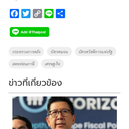
F
T
C
Li
S
ac
wi
o
n
h
e
tt
p
e
ar
b
er
y
e
o
Li
Tags
กระทรวงการคลัง
บัตรคนจน
บัตรสวัสดิการแห่งรัฐ
o
n
ลดหย่อนภาษี
เศรษฐกิจ
k
k
ข่าวที่เกี่ยวข้อง