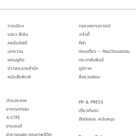
การเมือง
กรองสถานการณ์
เปลว สีเงิน
วาไรตี้
คอลัมนิสต์
กีฬา
บทความ
ท่องเที่ยว – ศิลปวัฒนธรรม
เศรษฐกิจ
ประชาสัมพันธ์
ข่าวพระราชสำนัก
ภูมิภาค
หนังสือพิมพ์
สิ่งแวดล้อม
ต่างประเทศ
PR & PRESS
อาชญากรรม
เกี่ยวกับเรา
X-CITE
ติดต่อและ สนับสนุน
ยานยนต์
สาธารณสุข-คุณภาพชีวิต