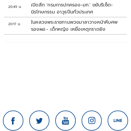
เปิดลึก 'กรมการปกครอง-มท.' ขยับรีเซ็ต-
20:45 น.
นิรโทษกรรม อาวุธปืนทั่วประเทศ
ในหลวงพระราชทานพวงมาลาวางหน้าหีบศพ
20:17 น.
รองผอ.- เด็กหญิง เหยื่อเหตุกราดยิง