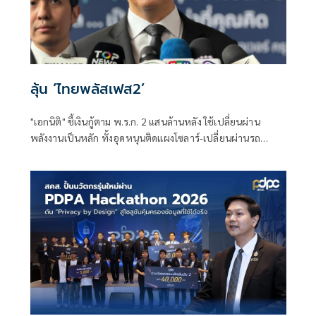
ลุ้น ‘ไทยพลัสเฟส2’
"เอกนิติ" ชี้เงินกู้ตาม พ.ร.ก. 2 แสนล้านหลัง ใช้เปลี่ยนผ่าน
พลังงานเป็นหลัก ทั้งอุดหนุนติดแผงโซลาร์-เปลี่ยนผ่านรถ
โดยสารเป็น EV ส่วนเงินกู้ 2 แสนล้านแรกเหลือ 4 หมื่นล้าน
พร้อมให้ใช้กับไทยเที่ยวไทยพลัส ส่วนไทยช่วยไทยพลัส เฟส 2
รอประเมินความเหมาะสม นายกฯ เผยจะพยายาม