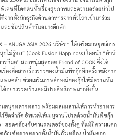
ดพิเศษที่โดดด่นทั้งเรื่องสุขภาพและความอร่อยนำไป
ที่ดีจากทั้งนักธุรกิจด้านอาหารจากทั่วโลกเข้ามาร่วม
ธ และช้อปสินค้ากันอย่างคึกคัก
EX – ANUGA ASIA 2026 บริษัทฯ ได้เตรียมกลยุทธ์การ
สุขไม่รู้จบ” (Cook Fusion Happiness) โดยนำ “ต้าห์
ดาทวีผล” สองหนุ่มสุดฮอต Friend of COOK ซึ่งได้
รื่องสื่อสารเรื่องราวของน้ำมันพืชกุ๊กอีกครั้ง หลังจาก
่มแฟนคลับ ช่วยเสริมภาพลักษณ์ของกุ๊กให้มีความทัน
่ได้อย่างรวดเร็วและมีประสิทธิภาพมากยิ่งขึ้น
และความสนุกหลากหลาย พร้อมผสมผสานให้การทำอาหาร
บไร้ขีดจำกัด อัพเวลให้เมนูจานโปรดด้วยน้ำมันพืชกุ๊ก
 สอดคล้องกับคาแรคเตอร์ของทั้งคู่ ที่แม้มีความแตก
ีผลิตภัณฑ์หลากหลายทั้งน้ำมันถั่วเหลือง น้ำมันดอก