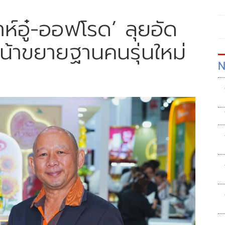
ต้าห์อู๋-ออฟโรด’ ลุยอัด
น้าขยายฐานคนรุ่นใหม่
N