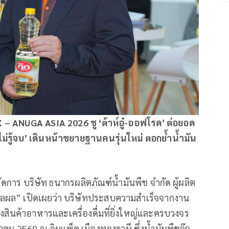
X – ANUGA ASIA
2026 ชู
‘ต้าห์อู๋-ออฟโรด’ ต่อยอด
ม่รู้จบ’ เดินหน้าขยายฐานคนรุ่นใหม่ ตอกย้ำน้ำมัน
ัดการ บริษัท ธนากรผลิตภัณฑ์น้ำมันพืช จำกัด ผู้ผลิต
่มพูลผล” เปิดเผยว่า บริษัทประสบความสำเร็จจากงาน
นค้าอาหารและเครื่องดื่มที่ยิ่งใหญ่และครบวงจร
ษภาคม 2569 ณ อิมแพ็ค เมืองทองธานี ซึ่งน้ำมันพืชกุ๊ก