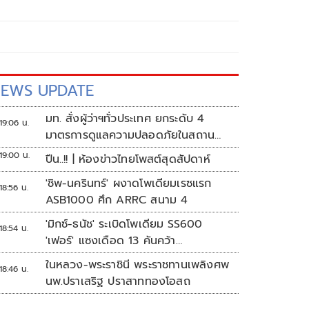
EWS UPDATE
มท. สั่งผู้ว่าฯทั่วประเทศ ยกระดับ 4
19:06 น.
มาตรการดูแลความปลอดภัยในสถาน
ศึกษา
19:00 น.
ปืน..!! | ห้องข่าวไทยโพสต์สุดสัปดาห์
'ชิพ-นครินทร์' ผงาดโพเดียมเรซแรก
18:56 น.
ASB1000 ศึก ARRC สนาม 4
'มิกซ์-ธนัช' ระเบิดโพเดียม SS600
18:54 น.
'เฟอร์' แซงเดือด 13 คันคว้า
แต้ม ศึก ARRC สนาม 4
ในหลวง-พระราชินี พระราชทานเพลิงศพ
18:46 น.
นพ.ปราเสริฐ ปราสาททองโอสถ