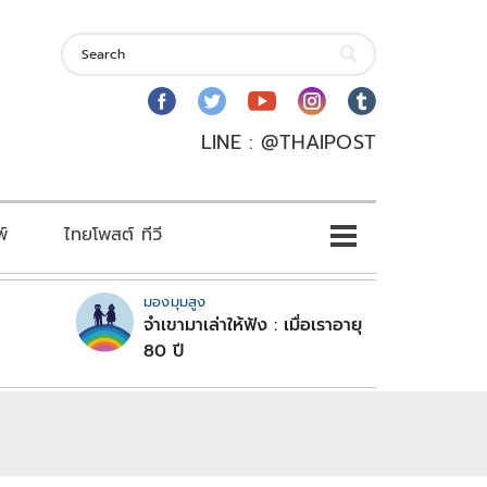
LINE : @THAIPOST
พ์
ไทยโพสต์ ทีวี
มองมุมสูง
จำเขามาเล่าให้ฟัง : เมื่อเราอายุ
80 ปี