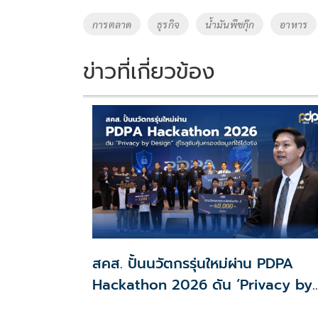
o
Li
Tags
การตลาด
ธุรกิจ
น้ำมันพืชกุ๊ก
อาหาร
o
n
k
k
ข่าวที่เกี่ยวข้อง
สคส. ปั้นนวัตกรรุ่นใหม่ผ่าน PDPA
Hackathon 2026 ดัน ‘Privacy by
Design for all’ สู่โซลูชันคุ้มครองข้อม