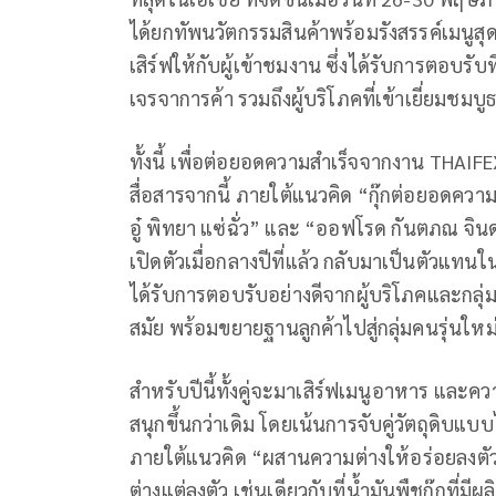
ได้ยกทัพนวัตกรรมสินค้าพร้อมรังสรรค์เมนูสุ
เสิร์ฟให้กับผู้เข้าชมงาน ซึ่งได้รับการตอบรับ
เจรจาการค้า รวมถึงผู้บริโภคที่เข้าเยี่ยมชมบู
ทั้งนี้ เพื่อต่อยอดความสำเร็จจากงาน THAIF
สื่อสารจากนี้ ภายใต้แนวคิด “กุ๊กต่อยอดความ
อู๋ พิทยา แซ่ฉั่ว” และ “ออฟโรด กันตภณ จิน
เปิดตัวเมื่อกลางปีที่แล้ว กลับมาเป็นตัวแทนในเ
ได้รับการตอบรับอย่างดีจากผู้บริโภคและกลุ
สมัย พร้อมขยายฐานลูกค้าไปสู่กลุ่มคนรุ่นใหม
สำหรับปีนี้ทั้งคู่จะมาเสิร์ฟเมนูอาหาร 
สนุกขึ้นกว่าเดิม โดยเน้นการจับคู่วัตถุดิบแบ
ภายใต้แนวคิด “ผสานความต่างให้อร่อยลงตัว”
ต่างแต่ลงตัว เช่นเดียวกับที่น้ำมันพืชกุ๊กที่ม