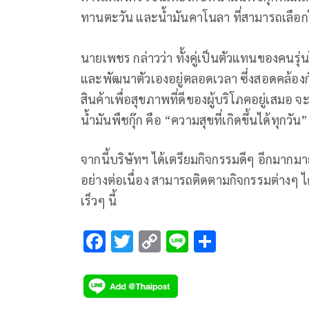
ทานตะวัน และน้ำมันคาโนลา ที่สามารถเลือกใ
นายเพชร กล่าวว่า ทั้งคู่เป็นตัวแทนของคนรุ
และพัฒนาตัวเองอยู่ตลอดเวลา ซึ่งสอดคล้องก
สินค้าเพื่อสุขภาพที่ดีของผู้บริโภคอยู่เสมอ
น้ำมันพืชกุ๊ก คือ “ความสุขที่เกิดขึ้นได้ทุกวัน”
จากนี้บริษัทฯ ได้เตรียมกิจกรรมดีๆ อีกมากม
อย่างต่อเนื่อง สามารถติดตามกิจกรรมต่างๆ ไ
เร็วๆ นี้
F
T
C
Li
S
ac
wi
o
n
h
e
tt
p
e
ar
b
er
y
e