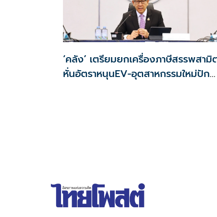
‘คลัง’ เตรียมยกเครื่องภาษีสรรพสามิ
หั่นอัตราหนุนEV-อุตสาหกรรมใหม่ปัก
หมุดไทย