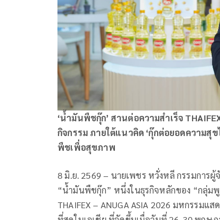
‘น้ำมันพืชกุ๊ก’ สานต่อความสำเร็จ
THAIFE
กิจกรรม ภายใต้แนวคิด ‘กุ๊กต่อยอดความสุขไ
พืชเพื่อสุขภาพ
8 มิ.ย. 2569 – นายเพชร หวั่งหลี กรรมการผู้จ
“น้ำมันพืชกุ๊ก” หนึ่งในธุรกิจหลักของ “กลุ
THAIFEX – ANUGA ASIA 2026 มหกรรมแสดงสิ
ที่สุดในเอเชีย ที่จัดขึ้นเมื่อวันที่ 26-30 พฤ