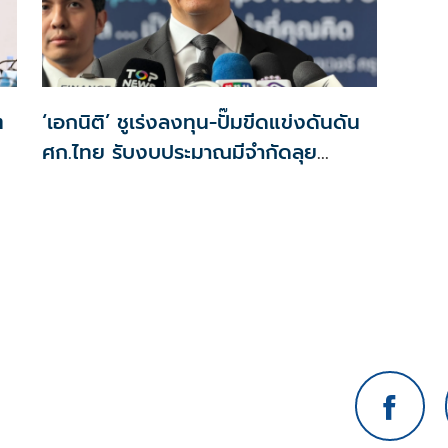
ต
‘เอกนิติ’ ชูเร่งลงทุน-ปั๊มขีดแข่งดันดัน
ศก.ไทย รับงบประมาณมีจำกัดลุย
งัด5Tปูพรมโตยาว