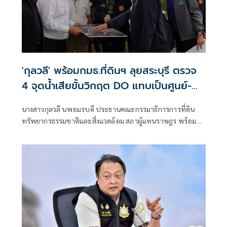
'กุลวลี' พร้อมกมธ.ที่ดินฯ ลุยสระบุรี ตรวจ
4 จุดน้ำเสียขั้นวิกฤต DO แทบเป็นศูนย์-
ปลาตายเกลื่อน สั่งส่งแล็บหาต้นตอมลพิษ
นางสาวกุลวลี นพอมรบดี ประธานคณะกรรมาธิการการที่ดิน
พร้อมหนุนตั้งหน่วยเคลื่อนที่เร็วลงตรวจ
ทรัพยากรธรรมชาติและสิ่งแวดล้อม สภาผู้แทนราษฎร พร้อม
ทันที ช่วยชาวบ้านเก็บหลักฐาน
คณะกรรมาธิการ ได้เดินทางลงพื้นที่จังหวัดสระบุรี เพื่อประชุม
ร่วมกับหน่วยงานที่เกี่ยวข้อง 15 หน่วยงาน ในการแก้ไขปัญหา
น้ำเสียสร้างความเดือดร้อนให้แก่ประชาชน