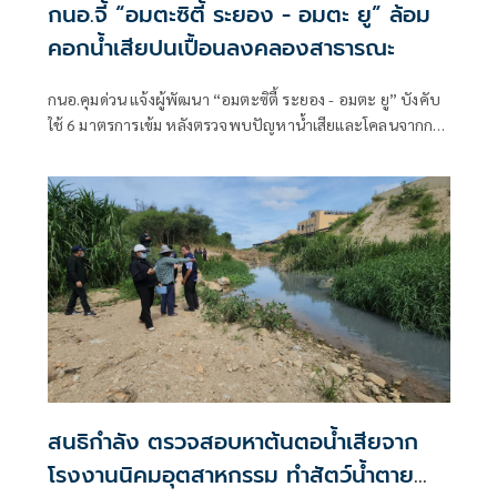
กนอ.จี้ “อมตะซิตี้ ระยอง - อมตะ ยู” ล้อม
คอกน้ำเสียปนเปื้อนลงคลองสาธารณะ
กนอ.คุมด่วน แจ้งผู้พัฒนา “อมตะซิตี้ ระยอง - อมตะ ยู” บังคับ
ใช้ 6 มาตรการเข้ม หลังตรวจพบปัญหาน้ำเสียและโคลนจากการ
ก่อสร้างทะลักลงคลองสาธารณะในพื้นที่อำเภอนิคมพัฒนา
จังหวัดระยอง สั่งบล็อคน้ำสปริงเกอร์ขุ่นมีกลิ่นทันที ย้ำชัด
โครงการส่วนขยายระยะที่ 6 ต้องเป็นไปตามเกณฑ์ EIA และยึด
หลักมาตรการไร้การระบายน้ำทิ้งออกนอกพื้นที่
สนธิกำลัง ตรวจสอบหาต้นตอน้ำเสียจาก
โรงงานนิคมอุตสาหกรรม ทำสัตว์น้ำตาย