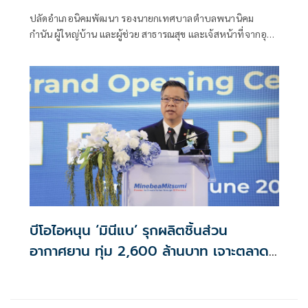
เกลื่อน
ปลัดอำเภอนิคมพัฒนา รองนายกเทศบาลตำบลพนานิคม
กำนัน ผู้ใหญ่บ้าน และผู้ช่วย สาธารณสุข และเจ้สหน้าที่จากอุต
วาหกรรมจังหวัด สนธิกำลังตรวจสอบน้ำเสีย สัตว์น้ำตายเกลื่อน
คาดว่า น้ำเสียถูกปล่อยจากโรงงานอุตสาหกรรม ปลัดอำเภอ
หวั่นห่วงโซ่อาหารในเขตนิคมอุตสาหกรรม เหลือไว้เป็นเพียง
ตำนาน ถ้าน้ำเสียลงอ่างเก็บน้าดอกกราย
บีโอไอหนุน ‘มินีแบ’ รุกผลิตชิ้นส่วน
อากาศยาน ทุ่ม 2,600 ล้านบาท เจาะตลาด
Airbus-Boeing