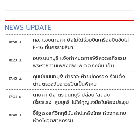
NEWS UPDATE
ทอ. แจงนายกฯ ยังไม่ได้ร่วมบินเครื่องบินขับไล่
18:56 น.
F-16 ที่นครราชสีมา
อบจ.นนทบุรี แจ้งกำหนดการพิธีสวดอภิธรรม
18:23 น.
พระราชทานเพลิงศพ 'พ.ต.อ.ธงชัย เย็น
ประเสริฐ'
คุมเข้มนนทบุรี! ตำรวจ-ฝ่ายปกครอง ร่วมตั้ง
17:45 น.
ด่านตรวจจับอาวุธปืนเป็นพิเศษ
นายกฯ ติง ตร.นนทบุรี ปล่อย 'ฉลอง
17:04 น.
เรี่ยวแรง' สูบบุหรี่ ไม่ใส่กุญแจมือในห้องประชุม
จี้รัฐเร่งแก้วิกฤติมันสำปะหลังไทย ห่วงกระทบ
16:48 น.
ห่วงโซ่อุตสาหกรรม