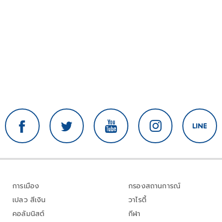
การเมือง
กรองสถานการณ์
เปลว สีเงิน
วาไรตี้
คอลัมนิสต์
กีฬา