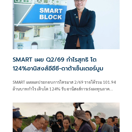
SMART เผย Q2/69 กำไรสุทธิ โต
124%อานิสงส์อีอีซี-ดาต้าเซ็นเตอร์บูม
SMART เผยผลประกอบการไตรมาส 2/69 รายได้รวม 101.94
ล้านบาทกำไร เติบโต 124% รับอานิสงส์การเร่งลงทุนภาค
เอกชนใน EEC กลุ่มโรงงาน คลังสินค้า Data Centeบูม