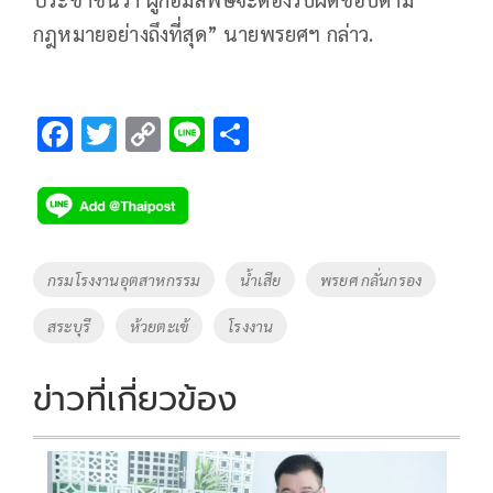
กฎหมายอย่างถึงที่สุด” นายพรยศฯ กล่าว.
F
T
C
Li
S
ac
wi
o
n
h
e
tt
p
e
ar
b
er
y
e
o
Li
Tags
กรมโรงงานอุตสาหกรรม
น้ำเสีย
พรยศ กลั่นกรอง
o
n
สระบุรี
ห้วยตะเข้
โรงงาน
k
k
ข่าวที่เกี่ยวข้อง