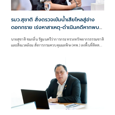
รมว.สุชาติ สั่งตรวจเข้มน้ำเสียไหลสู่อ่าง
ดอกกราย เร่งหาสาเหตุ-ดำเนินคดีหากพบ
ผิด
นายสุชาติ ชมกลิ่น รัฐมนตรีว่าการกระทรวงทรัพยากรธรรมชาติ
และสิ่งแวดล้อม สั่งการกรมควบคุมมลพิษ (คพ.) ลงพื้นที่ติดตาม
และตรวจสอบเหตุการณ์น้ำเสียจากพื้นที่นิคมอุตสาหกรรมไหล
ลงสู่อ่างเก็บน้ำดอกกราย จังหวัดระยอง พร้อมบูรณาการทุก
หน่วยงานเร่งควบคุมสถานการณ์ เพื่อหยุดยั้งการแพร่กระจาย
ของน้ำเสียและลดผลกระทบต่อประชาชน หลังพบสัตว์น้ำตาย
จำนวนมาก น้ำในลำคลองมีสีดำคล้ำและมีกลิ่นเหม็นรุนแรง