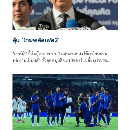
ลุ้น ‘ไทยพลัสเฟส2’
"เอกนิติ" ชี้เงินกู้ตาม พ.ร.ก. 2 แสนล้านหลัง ใช้เปลี่ยนผ่าน
พลังงานเป็นหลัก ทั้งอุดหนุนติดแผงโซลาร์-เปลี่ยนผ่านรถ
โดยสารเป็น EV ส่วนเงินกู้ 2 แสนล้านแรกเหลือ 4 หมื่นล้าน
พร้อมให้ใช้กับไทยเที่ยวไทยพลัส ส่วนไทยช่วยไทยพลัส เฟส 2
รอประเมินความเหมาะสม นายกฯ เผยจะพยายาม