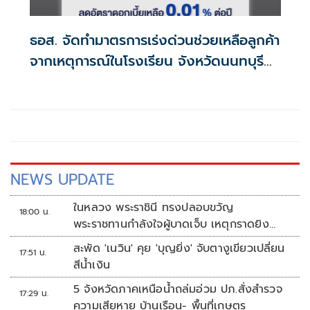
ธอส. จัดทำมาตรการเร่งด่วนช่วยเหลือลูกค้า
จากเหตุการณ์ในโรงเรียน จังหวัดนนทบุรี
กรณีเสียชีวิตหรือทุพพลภาพลดดอกเบี้ย
เหลือ 0.01% ต่อปี ตลอดอายุสัญญา
NEWS UPDATE
ในหลวง พระราชินี ทรงปลอบขวัญ
18:00 น.
พระราชทานกำลังใจผู้บาดเจ็บ เหตุกราดยิง
รร.เทพศิรินทร์นนทบุรี
สะพัด 'เนวิน' คุย 'บุญยิ่ง' จับตางูเขียวเปลี่ยน
17:51 น.
สีน้ำเงิน
5 จังหวัดภาคเหนือน้ำถล่มอ่วม ปภ.สั่งสำรวจ
17:29 น.
ความเสียหาย บ้านเรือน- พื้นที่เกษตร