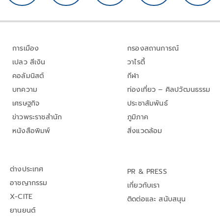
การเมือง
กรองสถานการณ์
เปลว สีเงิน
วาไรตี้
คอลัมนิสต์
กีฬา
บทความ
ท่องเที่ยว – ศิลปวัฒนธรรม
เศรษฐกิจ
ประชาสัมพันธ์
ข่าวพระราชสำนัก
ภูมิภาค
หนังสือพิมพ์
สิ่งแวดล้อม
ต่างประเทศ
PR & PRESS
อาชญากรรม
เกี่ยวกับเรา
X-CITE
ติดต่อและ สนับสนุน
ยานยนต์