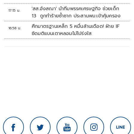
'สส.อังสณา' นำทีมพรรคเศรษฐกิจ ช่วยเด็ก
17:15 น.
13 ถูกทำร้ายซ้ำซาก ประสานพม.เข้าคุ้มครอง
ศึกมาตรฐานเหล็ก 5 หมื่นล้านเดือด! ฝ่าย IF
16:58 น.
ซัดมติแบนเตาหลอมไม่โปร่งใส