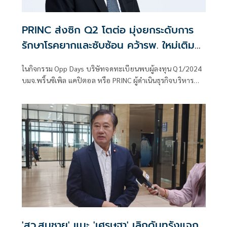
PRINC ส่งซิก Q2 โตต่อ มุ่งยกระดับการ
รักษาโรคยากและซับซ้อน คว้ารพ. ใหม่เติม
พอร์ท 3 แห่ง รับรู้รายได้ Q4 มั่นใจทั้งปี
ในกิจกรรม Opp Days บริษัทจดทะเบียนพบผู้ลงทุน Q1/2024
ตามเป้า 10 ถึง 15%
บมจ.พริ้นซิเพิล แคปิตอล หรือ PRINC ผู้ดำเนินธุรกิจบริหาร
จัดการโรงพยาบาลเอกชนและธุรกิจสุขภาพในนามเครือ "พริ้นซิ
เพิล เฮลท์แคร์" ขยายเครือข่าย 18 แห่ง ครอบคลุม 14 จังหวัด
ภายในปี 2024
'สว.สมชาย' แนะ 'เศรษฐา' เลิกดันทุรังแจก