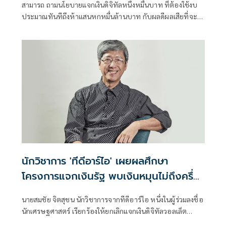
สามารถ ถามนโยบายแจกเงินดิจิทัลหนึ่งหมื่นบาท ที่ต้องใช้งบ
ประมาณทันทีถึงห้าแสนหกหมื่นล้านบาท กับผลดีผลเสียที่จะ
เกิดขึ้นต่อระบบเศรษฐกิจของประเทศในระยะยาว
นักวิชาการ 'ทีดีอาร์ไอ' เผยผลศึกษา
โครงการแจกเงินรัฐ พบเงินหมุนไม่ถึงครึ่ง
รอบ ชี้ได้ไม่คุ้มเสีย
นายสมชัย จิตสุชน นักวิชาการจากทีดีอาร์ไอ หนึ่งในผู้ร่วมลงชื่อ
นักเศรษฐศาสตร์ เรียกร้องให้ยกเลิกแจกเงินดิจิทัลวอลเล็ต
โพสต์เฟซบุ๊กส่วนตัว Somchai Jitsuchon