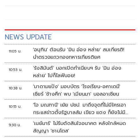
NEWS UPDATE
'อนุทิน' ต้อนรับ 'มิน อ่อง หล่าย' สมเกียรติ!
11:05 น.
นำตรวจแถวกองทหารเกียรติยศ
'รังสิมันต์' บอกเปิดทำเนียบฯ รับ 'มิน อ่อง
10:53 น.
หล่าย' ไปก็ไลฟ์บอย!
'มาดามแป้ง' มอบบัตร 'โรงเรียน-อคาเดมี'
10:38 น.
เชียร์ 'ช้างศึก' พบ 'เมียนมา' บอลอาเซียน
'โจ มณฑานี' เย้ย ปชป. มาถึงจุดที่ไม่มีใครเอา
10:15 น.
กระแสข่าวตั้งรัฐบาลส้ม เขียว แดง ก็ยังไม่มีฟ้า
เลย
'เนย์มาร์' ไม่รีบตัดสินใจอนาคต หลังใกล้หมด
9:30 น.
สัญญา 'ซานโตส'