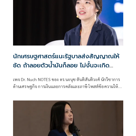
นักเศรษฐศาสตร์แนะรัฐบาลส่งสัญญาณให้
ชัด ถ้าลอยตัวน้ำมันก็ลอย ไม่งั้นจะเกิด
วิกฤตศรัทธา
เพจ Dr. Nuch NOTES ของ ดร.นงนุช ตันติสันติวงศ์ นักวิชาการ
ด้านเศรษฐกิจ การเงินและการคลังและภาษี โพสต์ข้อความให้
ความรู้