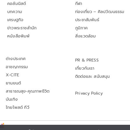
คอลัมนิสต์
กีฬา
บทความ
ท่องเที่ยว – ศิลปวัฒนธรรม
เศรษฐกิจ
ประชาสัมพันธ์
ข่าวพระราชสำนัก
ภูมิภาค
หนังสือพิมพ์
สิ่งแวดล้อม
ต่างประเทศ
PR & PRESS
อาชญากรรม
เกี่ยวกับเรา
X-CITE
ติดต่อและ สนับสนุน
ยานยนต์
สาธารณสุข-คุณภาพชีวิต
Privacy Policy
บันเทิง
ไทยโพสต์ ทีวี