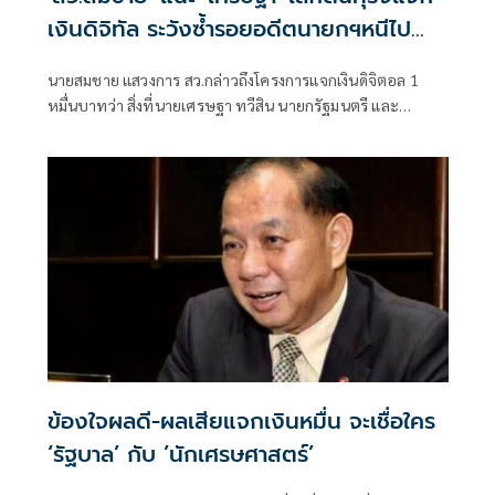
เงินดิจิทัล ระวังซ้ำรอยอดีตนายกฯหนีไป
ต่างประเทศ
นายสมชาย แสวงการ สว.กล่าวถึงโครงการแจกเงินดิจิตอล 1
หมื่นบาทว่า สิ่งที่นายเศรษฐา ทวีสิน นายกรัฐมนตรี และ
รมว.คลัง สัญญาว่าจะให้ไว้ เป็นนโยบายของพรรคเพื่อไทยก็จริง
แต่ต้องรับฟังความเห็นต่างจากนักเศรษฐศาสตร์ ผู้ว่าการ
ธนาคารแห่งประเทศไทย(ธปท.)
ข้องใจผลดี-ผลเสียแจกเงินหมื่น จะเชื่อใคร
‘รัฐบาล’ กับ ’นักเศรษศาสตร์’