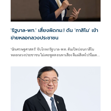
'รัฐบาล-พท.' เสี่ยงผิดกม.! ดัน 'กาสิโน' เข้า
ข่ายหลอกลวงประชาชน
'นักเศรษฐศาสตร์' จับโกหกรัฐบาล-พท. ดันเปิดบ่อนกาสิโน
หลอกลวงประชาชน ไม่เคยพูดตอนหาเสียง ตีแผ่สิงคโปร์โมเดล
ไม่ได้มีแต่โลกสวย เกิดคดีฆาตกรรมสามีขอเงินภรรยาไปเล่น
พนัน