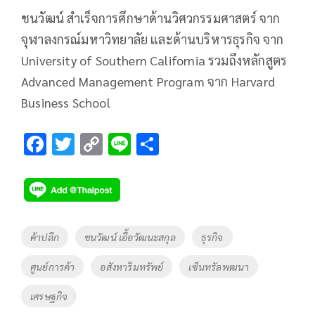
ชนวัฒน์ สำเร็จการศึกษาด้านวิศวกรรมศาสตร์ จาก
จุฬาลงกรณ์มหาวิทยาลัย และด้านบริหารธุรกิจ จาก
University of Southern California รวมถึงหลักสูตร
Advanced Management Program จาก Harvard
Business School
F
T
C
Li
S
ac
wi
o
n
h
e
tt
p
e
ar
b
er
y
e
o
Li
Tags
ค้าปลีก
ชนวัฒน์ เอื้อวัฒนะสกุล
ธุรกิจ
o
n
ศูนย์การค้า
อสังหาริมทรัพย์
เซ็นทรัลพฒนา
k
k
เศรษฐกิจ