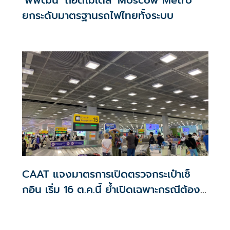
ยกระดับมาตรฐานรถไฟไทยทั้งระบบ
CAAT แจงมาตรการเปิดตรวจกระเป๋าเช็
กอิน เริ่ม 16 ต.ค.นี้ ย้ำเปิดเฉพาะกรณีต้อง
สงสัย