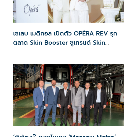
เซเลบ เมดิคอล เปิดตัว OPÉRA REV รุก
ตลาด Skin Booster ชูเทรนด์ Skin
Quality & Longevity ตอบโจทย์คลินิก
ความงาม
‘พิพัฒน์’ ถอดโมเดล ‘Moscow Metro’