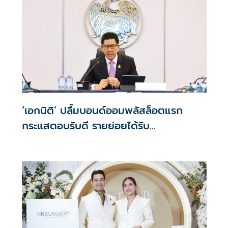
‘เอกนิติ’ ปลื้มบอนด์ออมพลัสล็อตแรก
กระแสตอบรับดี รายย่อยได้รับ
จัดสรร2.2หมื่นคน เปิดจองรอบใหม่ก.ย.นี้