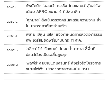
ทัพนักบิด 'ฮอนด้า เรซซิ่ง ไทยแลนด์' ลุ้นล่าโพ
20:43 น.
เดียม ARRC สนาม 4 ที่มัลดาลิกา
‘ศุภมาส’ สั่งเข้มตรวจคลินิกเสริมความงาม ย้ำ
20:32 น.
โฆษณาราคาต้องจ่ายจริง
พี่ชาย 'ฮลุน โซโล่' แจ้งกำหนดการสวดอภิธรรม
20:12 น.
ศพ เตรียมจัดพิธีฌาปนกิจ 11 ส.ค.
'ลลิดา' โต้ 'รักชนก' ปมงบน้ำบาดาล ชี้พื้นที่
20:07 น.
ปชน.ได้วงเงินเฉลี่ยสูงสุด
'พลพีร์' ลุยชายแดนสุรินทร์ สั่งเร่งรัดโครงการ
20:06 น.
ขยายไฟฟ้า 'ปราสาทตาควาย-เนิน 350'