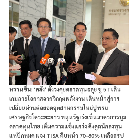
หวานชื่น! ‘คลัง’ ตั้งวงคุยตลาดทุนฉลุย ชู 5
T
เดิน
เกมฉวยโอกาสจากวิกฤตพลังงาน เดินหน้าสู่การ
เปลี่ยนผ่านต่อยอดอุตสาหกรรมใหม่ปูพรม
เศรษฐกิจโตระยะยาว หนุนรัฐเร่งเข็นมาตรการบูม
ตลาดทุนไทย เพิ่มความแข็งแกร่ง ดึงดูดนักลงทุน
แห่ปักหมุด แจง
TISA
คืบหน้า 70-80% เหลือสรุป