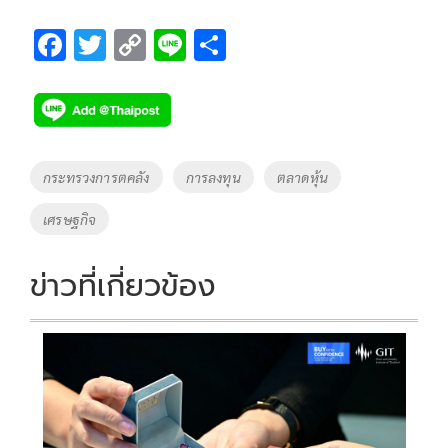
F
T
C
Li
S
ac
wi
o
n
h
e
tt
p
e
ar
b
er
y
e
o
Li
Tags
กระทรวงการตคลัง
การลงทุน
ตลาดหุ้น
o
n
เศรษฐกิจ
k
k
ข่าวที่เกี่ยวข้อง