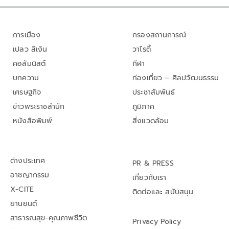
การเมือง
กรองสถานการณ์
เปลว สีเงิน
วาไรตี้
คอลัมนิสต์
กีฬา
บทความ
ท่องเที่ยว – ศิลปวัฒนธรรม
เศรษฐกิจ
ประชาสัมพันธ์
ข่าวพระราชสำนัก
ภูมิภาค
หนังสือพิมพ์
สิ่งแวดล้อม
ต่างประเทศ
PR & PRESS
อาชญากรรม
เกี่ยวกับเรา
X-CITE
ติดต่อและ สนับสนุน
ยานยนต์
สาธารณสุข-คุณภาพชีวิต
Privacy Policy