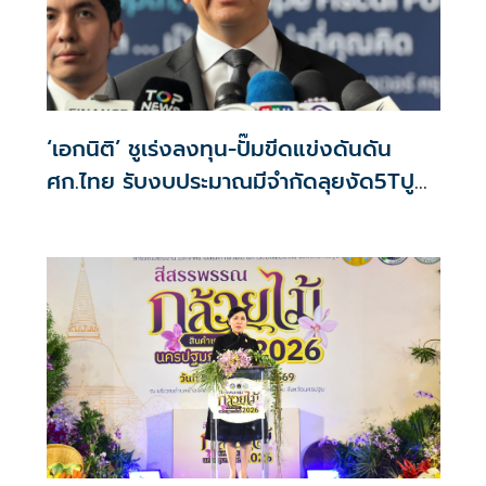
‘เอกนิติ’ ชูเร่งลงทุน-ปั๊มขีดแข่งดันดัน
ศก.ไทย รับงบประมาณมีจำกัดลุยงัด5Tปู
พรมโตยาว