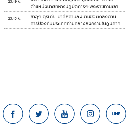
23:49 น.
ตำแหน่งนายทหารปฏิบัติการฯ-พระราชทานยศ
'พลตรี'
ซาอุฯ-ตุรเคีย-ปากีสถานลงนามข้อตกลงด้าน
23:45 น.
การป้องกันประเทศท่ามกลางสงครามในภูมิภาค