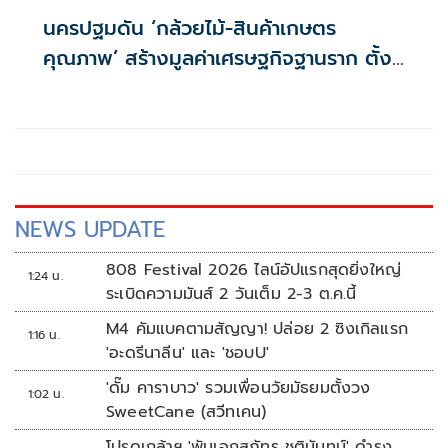
นครปฐมดัน ‘กล้วยไม้-สินค้าเกษตร
คุณภาพ’ สร้างมูลค่าเศรษฐกิจฐานราก ตั้ง
เป้าเงินสะพัด 10 ล้านบาท
NEWS UPDATE
808 Festival 2026 ไลน์อัปแรกสุดยิ่งใหญ่
1:24 น.
ระเบิดความมันส์ 2 วันเต็ม 2-3 ต.ค.นี้
M4 คัมแบคตามสัญญา! ปล่อย 2 ซิงเกิลแรก
1:16 น.
'อะดรีนาลีน' และ 'ชอบU'
'ดั๊ม คาราบาว' รวมเพื่อนวัยมัธยมตั้งวง
1:02 น.
SweetCane (สวีทเคน)
โปรดเกล้าฯ 'พันเอกสุภัทร ชูตินันทน์' ดำรง