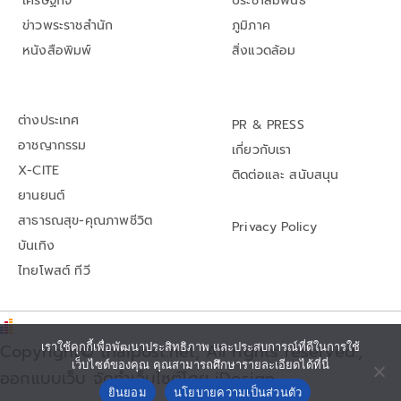
เศรษฐกิจ
ประชาสัมพันธ์
ข่าวพระราชสำนัก
ภูมิภาค
หนังสือพิมพ์
สิ่งแวดล้อม
ต่างประเทศ
PR & PRESS
อาชญากรรม
เกี่ยวกับเรา
X-CITE
ติดต่อและ สนับสนุน
ยานยนต์
สาธารณสุข-คุณภาพชีวิต
Privacy Policy
บันเทิง
ไทยโพสต์ ทีวี
เราใช้คุกกี้เพื่อพัฒนาประสิทธิภาพ และประสบการณ์ที่ดีในการใช้
Copyright© thaipost.net, All rights reserved.,
เว็บไซต์ของคุณ คุณสามารถศึกษารายละเอียดได้ที่นี่
ออกแบบเว็บ จัดทำเว็บไซต์โดย iDesign
ยินยอม
นโยบายความเป็นส่วนตัว