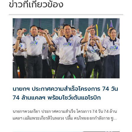
ข่าวที่เกี่ยวข้อง
นายกฯ ประกาศความสำเร็จโครงการ 74 วัน
74 ล้านแคลฯ พร้อมโชว์เต้นแอโรบิก
นายกฯควงภริยา ประกาศความสำเร็จ โครงการ 74 วัน 74 ล้าน
แคลฯ เฉลิมพระเกียรติในหลวง ปลื้ม คนไทยออกกำลังกาย ชู
“สุขภาพดี -สร้างเศรษฐกิจดี -สังคมมั่นคง“ ก่อนร่วมเต้นแอโรบิก
สนุกสนาน