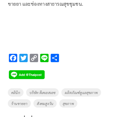
ขายยา และช่องทางสาธารณสุขชุมชน.
F
T
C
Li
S
ac
wi
o
n
h
e
tt
p
e
ar
b
er
y
e
o
Li
Tags
คลินิก
บริษัท ดีเคเอสเอช
ผลิตภัณฑ์ดูแลสุขภาพ
o
n
ร้านขายยา
สังคมสูงวัน
สุขภาพ
k
k