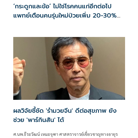
‘กระดูกและข้อ’ ไม่ใช่โรคคนแก่อีกต่อไป
แพทย์เตือนคนรุ่นใหม่ป่วยเพิ่ม 20-30%
เสี่ยง ‘ข้อเข่าเสื่อมก่อนวัย’ จากกระแสกีฬา
ผลวิจัยชี้ชัด 'รำมวยจีน' ดีต่อสุขภาพ ยัง
ช่วย 'พาร์กินสัน' ได้
ศ.นพ.ธีระวัฒน์ เหมะจุฑา ศาสตราจารย์เชี่ยวชาญทางอายุร