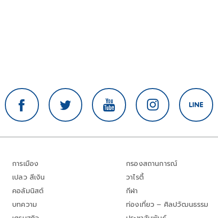
การเมือง
กรองสถานการณ์
เปลว สีเงิน
วาไรตี้
คอลัมนิสต์
กีฬา
บทความ
ท่องเที่ยว – ศิลปวัฒนธรรม