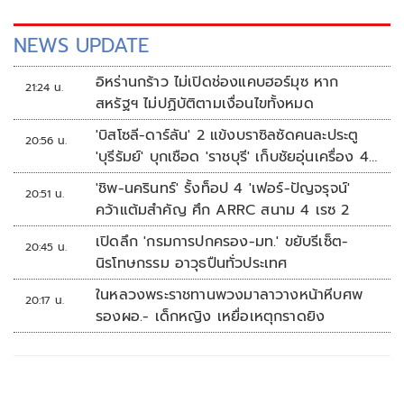
NEWS UPDATE
อิหร่านกร้าว ไม่เปิดช่องแคบฮอร์มุซ หาก
21:24 น.
สหรัฐฯ ไม่ปฏิบัติตามเงื่อนไขทั้งหมด
'บิสโซลี-ดาร์ลัน' 2 แข้งบราซิลซัดคนละประตู
20:56 น.
'บุรีรัมย์' บุกเชือด 'ราชบุรี' เก็บชัยอุ่นเครื่อง 4
นัดรวด
'ชิพ-นครินทร์' รั้งท็อป 4 'เฟอร์-ปัญจรุจน์'
20:51 น.
คว้าแต้มสำคัญ ศึก ARRC สนาม 4 เรซ 2
เปิดลึก 'กรมการปกครอง-มท.' ขยับรีเซ็ต-
20:45 น.
นิรโทษกรรม อาวุธปืนทั่วประเทศ
ในหลวงพระราชทานพวงมาลาวางหน้าหีบศพ
20:17 น.
รองผอ.- เด็กหญิง เหยื่อเหตุกราดยิง