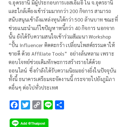
จ.อุดรธานี มีผู้ประกอบการเอสเอ็มอี ใน จ.อุดรธานี
และใกล้เคียงเข้าร่วมมากกว่า 200 กิจการ สามารถ
สนับสนุนเข้าถึงแหล่งทุนได้กว่า 500 ล้านบาท ขณะที่
ช่วยแนะนำแก้ไขปัญหาหนี้กว่า 40 กิจการ นอกจาก
นั้น ยังได้รับความสนใจเข้าร่วมสัมมนา Workshop
“ปั้น Influencer ติดตะกร้า เปลี่ยนโพสต์ธรรมดาให้
ขายดี ด้วย Affiliate Tools” อย่างล้นหลาม เพราะ
ตอบโจทย์ช่วยเติมทักษะการสร้างรายได้ด้วย
ออนไลน์ ซึ่งกำลังได้รับความนิยมอย่างยิ่งในปัจจุบัน
ทั้งนี้ ธนาคารเตรียมจะจัดงานนี้ กระจายไปยังภูมิภา
คอื่นๆ ต่อไปทั่วประเทศ
F
T
C
Li
S
ac
wi
o
n
h
e
tt
p
e
ar