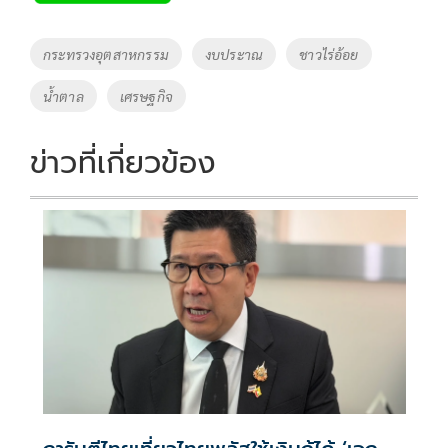
b
er
y
e
o
Li
Tags
กระทรวงอุตสาหกรรม
งบประาณ
ชาวไร่อ้อย
o
n
น้ำตาล
เศรษฐกิจ
k
k
ข่าวที่เกี่ยวข้อง