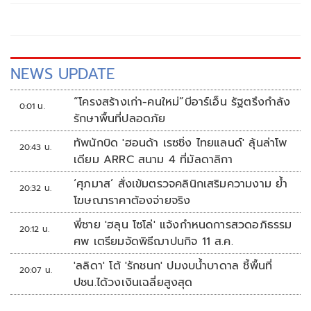
NEWS UPDATE
“โครงสร้างเก่า-คนใหม่”บีอาร์เอ็น รัฐตรึงกำลัง
0:01 น.
รักษาพื้นที่ปลอดภัย
ทัพนักบิด 'ฮอนด้า เรซซิ่ง ไทยแลนด์' ลุ้นล่าโพ
20:43 น.
เดียม ARRC สนาม 4 ที่มัลดาลิกา
‘ศุภมาส’ สั่งเข้มตรวจคลินิกเสริมความงาม ย้ำ
20:32 น.
โฆษณาราคาต้องจ่ายจริง
พี่ชาย 'ฮลุน โซโล่' แจ้งกำหนดการสวดอภิธรรม
20:12 น.
ศพ เตรียมจัดพิธีฌาปนกิจ 11 ส.ค.
'ลลิดา' โต้ 'รักชนก' ปมงบน้ำบาดาล ชี้พื้นที่
20:07 น.
ปชน.ได้วงเงินเฉลี่ยสูงสุด