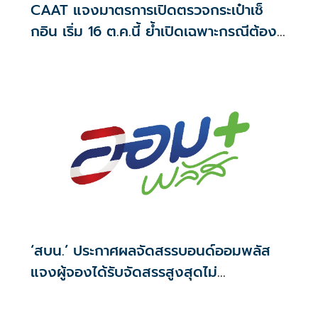
CAAT แจงมาตรการเปิดตรวจกระเป๋าเช็
กอิน เริ่ม 16 ต.ค.นี้ ย้ำเปิดเฉพาะกรณีต้อง
สงสัย
‘สบน.’ ประกาศผลจัดสรรบอนด์ออมพลัส
แจงผู้จองได้รับจัดสรรสูงสุดไม่
เกิน117,000บาท