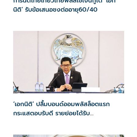
การันตีไทยเที่ยวไทยพลัสใช้เงินกู้ได้ ‘เอก
นิติ’ รับข้อเสนอชงต่ออายุ60/40
‘เอกนิติ’ ปลื้มบอนด์ออมพลัสล็อตแรก
กระแสตอบรับดี รายย่อยได้รับ
จัดสรร2.2หมื่นคน เปิดจองรอบใหม่ก.ย.นี้