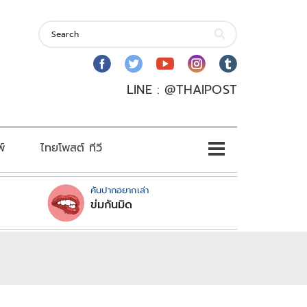
LINE : @THAIPOST
พ์
ไทยโพสต์ ทีวี
คันปากอยากเล่า
ข่มกันมิด