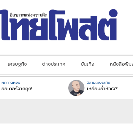
เศรษฐกิจ
ต่างประเทศ
บันเทิง
หนังสือพิม
ผักกาดหอม
วิสามัญบันเทิง
ออเดอร์จากคุก!
เหยียบย่ำหัวใจ?