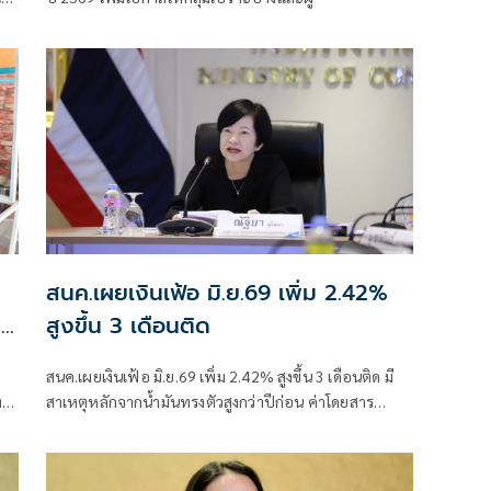
สนค.เผยเงินเฟ้อ มิ.ย.69 เพิ่ม 2.42%
่า
สูงขึ้น 3 เดือนติด
สนค.เผยเงินเฟ้อ มิ.ย.69 เพิ่ม 2.42% สูงขึ้น 3 เดือนติด มี
ท
สาเหตุหลักจากน้ำมันทรงตัวสูงกว่าปีก่อน ค่าโดยสาร
สาธารณะขยับ และอาหารสำเร็จรูปสูงขึ้นต่อเนื่อง คาดแนว
โน้มไตรมาส 3 ยังขยับอีก ส่วนทั้งปีประเมิน 1.5-2.5% ต้อง
จับตาราคาน้ำมัน หากลดลง มีลุ้นปรับประมาณการใหม่