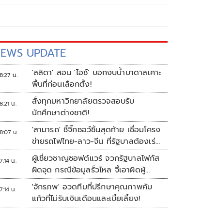
EWS UPDATE
'ลลิดา' สอน 'ไอซ์' บอกงบน้ำบาดาลเคาะ
8:27 น.
พื้นที่ก่อนเลือกตั้ง!
สั่งทุกมหาวิทยาลัยตรวจสอบรับ
8:21 น.
นักศึกษาต่างชาติ!
'สามารถ' ชี้จิ๊กซอว์ชิ้นสุดท้าย เชื่อมโครง
8:07 น.
ข่ายรถไฟไทย-ลาว-จีน ที่รัฐบาลต้องเร่ง
ก่อสร้างทันที
ผู้เชี่ยวชาญซอฟต์แวร์ จวกรัฐบาลโฟกัส
7:14 น.
ผิดจุด กรณีข้อมูลรั่วไหล จี้เอาผิดผู้
ควบคุม-เจ้าของระบบตามกฎหมาย
'จักรภพ' อวดทีมที่ปรึกษาคุณภาพคับ
7:14 น.
PDPA
แก้วที่ไม่รับเงินเดือนและเบี้ยเลี้ยง!