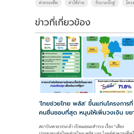
o
Li
Tags
ค่าครองชีพ
ค่าใช้จ่าย
รับบาลบิ๊กตู่
โคร
o
n
k
k
ข่าวที่เกี่ยวข้อง
'ไทยช่วยไทย พลัส' ขึ้นแท่นโครงการที่
คนชื่นชอบที่สุด หนุนให้เพิ่มวงเงิน ขย
สิทธิ
สถาบันพระปกเกล้า เปิดเผยผลสำรวจ เรื่อง “เสียง
ประชาชนต่อไทยช่วยไทย พลัส และ โจทย์ค่าครองชีพใน