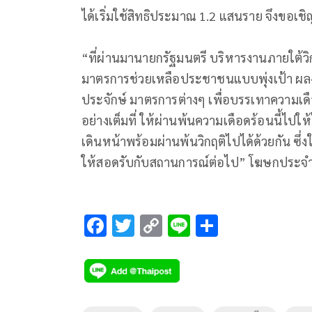
ได้เริ่มใช้สิทธิประมาณ 1.2 แสนราย จึงขอเช
“ที่ผ่านมานายกรัฐมนตรี บริหารงานภายใต้
มาตรการช่วยเหลือประชาชนแบบพุ่งเป้า ผล
ประจักษ์ มาตรการต่างๆ เพื่อบรรเทาความเด
อย่างเต็มที่ ให้ผ่านพ้นความเดือดร้อนนี้ไป
เดินหน้าพร้อมผ่านพ้นวิกฤติไปได้ด้วยกัน ซึ
ให้สอดรับกับสถานการณ์ต่อไป” โฆษกประจำ
F
T
C
Li
S
ac
wi
o
n
h
e
tt
p
e
ar
b
er
y
e