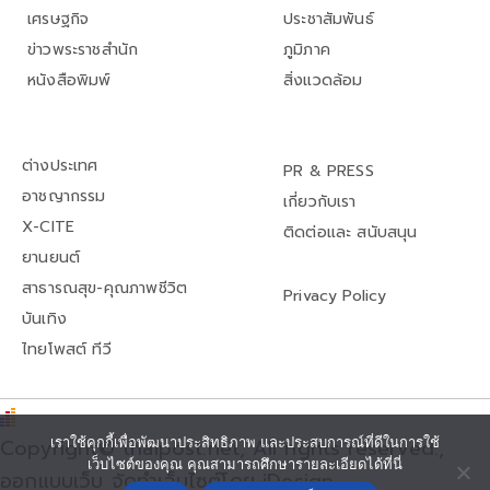
เศรษฐกิจ
ประชาสัมพันธ์
ข่าวพระราชสำนัก
ภูมิภาค
หนังสือพิมพ์
สิ่งแวดล้อม
ต่างประเทศ
PR & PRESS
อาชญากรรม
เกี่ยวกับเรา
X-CITE
ติดต่อและ สนับสนุน
ยานยนต์
สาธารณสุข-คุณภาพชีวิต
Privacy Policy
บันเทิง
ไทยโพสต์ ทีวี
เราใช้คุกกี้เพื่อพัฒนาประสิทธิภาพ และประสบการณ์ที่ดีในการใช้
Copyright© thaipost.net, All rights reserved.,
เว็บไซต์ของคุณ คุณสามารถศึกษารายละเอียดได้ที่นี่
ออกแบบเว็บ จัดทำเว็บไซต์โดย iDesign