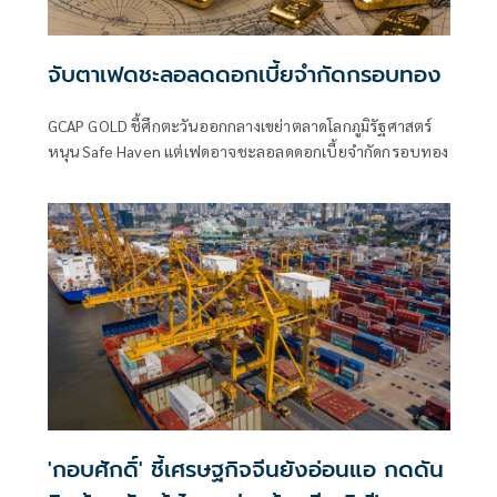
จับตาเฟดชะลอลดดอกเบี้ยจำกัดกรอบทอง
GCAP GOLD ชี้ศึกตะวันออกกลางเขย่าตลาดโลกภูมิรัฐศาสตร์
หนุน Safe Haven แต่เฟดอาจชะลอลดดอกเบี้ยจำกัดกรอบทอง
'กอบศักดิ์' ชี้เศรษฐกิจจีนยังอ่อนแอ กดดัน