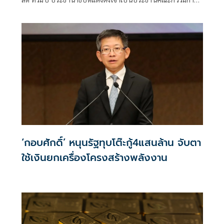
ธนาคารกลางสหรัฐฯ คนใหม่เมื่อปลายเดือนพฤษภาคม โดยมี
ความคาดหวังอย่างชัดเจนว่า อัตราดอกเบี้ยหลักจะต้องลดลง
เพื่อให้การกู้ยืมถูกลงและอำนวยความสะดวกในการชำระหนี้
สาธารณะของสหรัฐฯ ที่เพิ่มสูงขึ้น
‘กอบศักดิ์’ หนุนรัฐทุบโต๊ะกู้4แสนล้าน จับตา
ใช้เงินยกเครื่องโครงสร้างพลังงาน