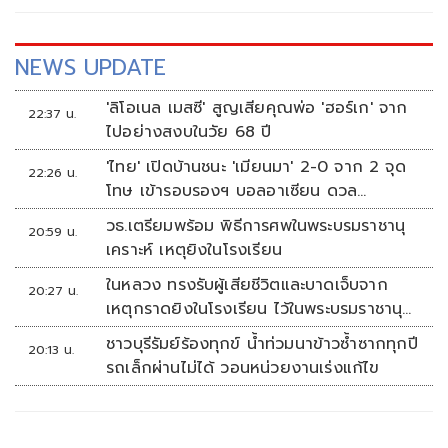
NEWS UPDATE
'ลิโอเนล เมสซี' สูญเสียคุณพ่อ 'ฮอร์เก' จาก
22:37 น.
ไปอย่างสงบในวัย 68 ปี
'ไทย' เปิดบ้านชนะ 'เมียนมา' 2-0 จาก 2 จุด
22:26 น.
โทษ เข้ารอบรองฯ บอลอาเซียน ดวล
'สิงคโปร์'
วธ.เตรียมพร้อม พิธีการศพในพระบรมราชานุ
20:59 น.
เคราะห์ เหตุยิงในโรงเรียน
ในหลวง ทรงรับผู้เสียชีวิตและบาดเจ็บจาก
20:27 น.
เหตุกราดยิงในโรงเรียน ไว้ในพระบรมราชานุ
เคราะห์
ชาวบุรีรัมย์ร้องทุกข์ น้ำท่วมนาข้าวซ้ำซากทุกปี
20:13 น.
รถเล็กผ่านไม่ได้ วอนหน่วยงานเร่งแก้ไข