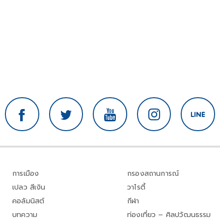
การเมือง
กรองสถานการณ์
เปลว สีเงิน
วาไรตี้
คอลัมนิสต์
กีฬา
บทความ
ท่องเที่ยว – ศิลปวัฒนธรรม