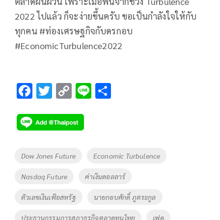
ตลาดผันผวน เพราะเมื่อพ้นจากช่วง Turbulence
2022 ไปแล้ว ก็จะง่ายขึ้นครับ ขอเป็นกำลังใจให้กับ
ทุกคน #ท่องเศรษฐกิจกับดรกอบ
#EconomicTurbulence2022
F
T
C
Li
S
ac
wi
o
n
h
e
tt
p
e
ar
b
er
y
e
o
Li
Tags
Dow Jones Future
Economic Turbulence
o
n
Nasdaq Future
ค่าเงินดอลลาร์
k
k
ตัวเลขเงินเฟ้อสหรัฐ
นายกอบศักดิ์ ภูตระกูล
ประธานกรรมการสภาธุรกิจตลาดทุนไทย
เฟด