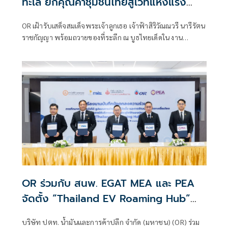
ทะเล ยกคุณค่าชุมชนไทยสู่เวทีแห่งแรง
บันดาลใจ
OR เฝ้ารับเสด็จสมเด็จพระเจ้าลูกเธอ เจ้าฟ้าสิริวัณณวรี นารีรัตน
ราชกัญญา พร้อมถวายของที่ระลึก ณ บูธไทยเด็ดใน งาน
นิทรรศการ “Young รักษ์ทะเล: SEA THE CHANGE สร้าง
โลกทะเลใหม่ด้วยมือเรา”
OR ร่วมกับ สนพ. EGAT MEA และ PEA
จัดตั้ง “Thailand EV Roaming Hub”
เพื่อเชื่อมโยงข้อมูลสถานีชาร์จ EV ทั่ว
บริษัท ปตท. น้ำมันและการค้าปลีก จำกัด (มหาชน) (OR) ร่วม