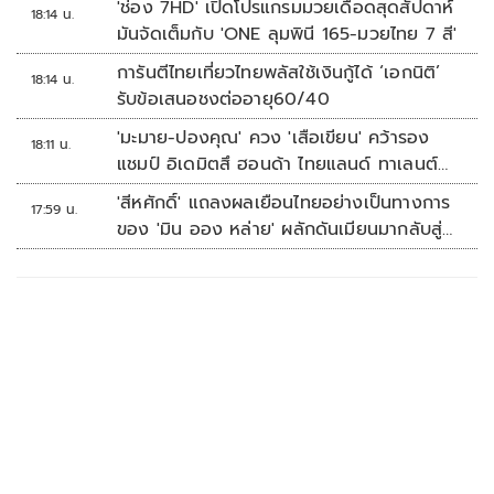
'ช่อง 7HD' เปิดโปรแกรมมวยเดือดสุดสัปดาห์
18:14 น.
มันจัดเต็มกับ 'ONE ลุมพินี 165-มวยไทย 7 สี'
การันตีไทยเที่ยวไทยพลัสใช้เงินกู้ได้ ‘เอกนิติ’
18:14 น.
รับข้อเสนอชงต่ออายุ60/40
'มะมาย-ปองคุณ' ควง 'เสือเขียน' คว้ารอง
18:11 น.
แชมป์ อิเดมิตสึ ฮอนด้า ไทยแลนด์ ทาเลนต์
คัพ สนาม 3
'สีหศักดิ์' แถลงผลเยือนไทยอย่างเป็นทางการ
17:59 น.
ของ 'มิน ออง หล่าย' ผลักดันเมียนมากลับสู่
อาเซียน