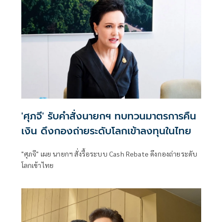
'ศุภจี' รับคำสั่งนายกฯ ทบทวนมาตรการคืน
เงิน ดึงกองถ่ายระดับโลกเข้าลงทุนในไทย
"ศุภจี" เผย นายกฯ สั่งรื้อระบบ Cash Rebate ดึงกองถ่ายระดับ
โลกเข้าไทย