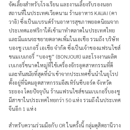
จัดเลี้ยงสำหรับโรงเรียน และงานเลี้ยงรับรองนอก
สถานที่ในประเทศเวียดนาม ร้านอาหาร KAUAI (คา
วาอิ) ซึ่งเป็นแบรนด์ร้านอาหารสุขภาพยอดนิยมจาก
ประเทศแอฟริกาใต้เข้ามาทำตลาดในประเทศไทย
และมีแผนจะขยายตลาดเพิ่มในเอเชีย รวมถึง บริษัท
บองชู เบเกอรี่ เอเชีย จำกัด ซึ่งเป็นเจ้าของแฟรนไชส์
ขนมเบเกอรี่ “บองชู” (BONJOUR) และโรงงานผลิต
เบเกอรี่ขนาดใหญ่ที่ใช้เครื่องจักรอุตสาหกรรมที่ดี
และทันสมัยที่สุดที่นำเข้าจากประเทศชั้นนำในยุโรป
ตั้งอยู่ที่นิคมอุตสาหกรรมอีสเทิร์นซีบอร์ด จังหวัด
ระยอง โดยปัจจุบัน ร้านแฟรนไชส์ขนมเบเกอรี่บองชู
มีสาขาในประเทศไทยกว่า 50 แห่ง รวมถึงในประเทศ
จีนอีก 1 แห่ง
สำหรับความร่วมมือกับ OR ในครั้งนี้ กลุ่มดุสิตธานีวาง