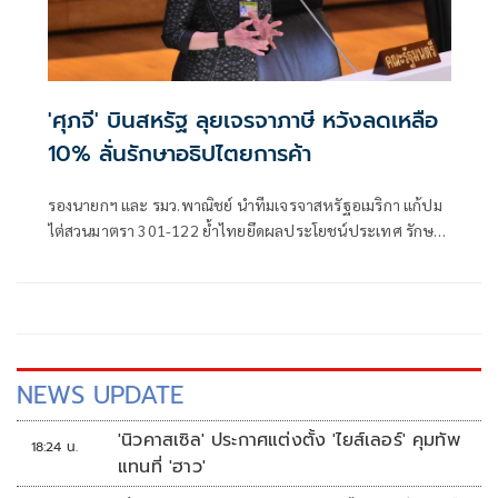
'ศุภจี' บินสหรัฐ ลุยเจรจาภาษี หวังลดเหลือ
10% ลั่นรักษาอธิปไตยการค้า
รองนายกฯ และ รมว.พาณิชย์ นำทีมเจรจาสหรัฐอเมริกา แก้ปม
ไต่สวนมาตรา 301-122 ย้ำไทยยึดผลประโยชน์ประเทศ รักษา
อธิปไตยทางการค้า ไม่รับเงื่อนไขจำกัดการค้ากับประเทศคู่ค้า
พร้อมผลักดันลดภาษีสินค้าไทยกลับสู่ระดับ 10% และไม่ลด
มาตรฐานสารเร่งเนื้อแดง
NEWS UPDATE
'นิวคาสเซิล' ประกาศแต่งตั้ง 'ไยส์เลอร์' คุมทัพ
18:24 น.
แทนที่ 'ฮาว'