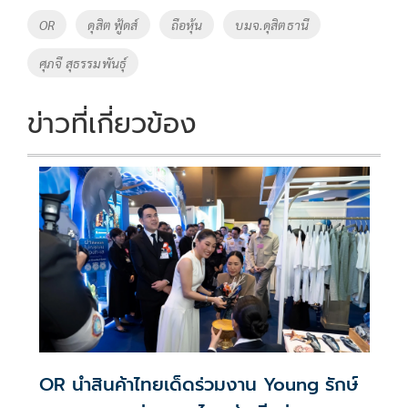
o
Li
Tags
OR
ดุสิต ฟู้ดส์
ถือหุ้น
บมจ.ดุสิตธานี
o
n
ศุภจี สุธรรมพันธุ์
k
k
ข่าวที่เกี่ยวข้อง
OR นำสินค้าไทยเด็ดร่วมงาน Young รักษ์