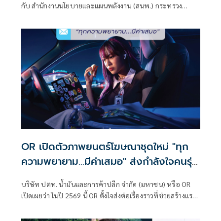
ประเทศ
กับ สำนักงานนโยบายและแผนพลังงาน (สนพ.) กระทรวง
พลังงาน การไฟฟ้าฝ่ายผลิตแห่งประเทศไทย (กฟผ.) การ
ไฟฟ้านครหลวง (กฟน.)
OR เปิดตัวภาพยนตร์โฆษณาชุดใหม่ "ทุก
ความพยายาม...มีค่าเสมอ" ส่งกำลังใจคนรุ่น
ใหม่ Gen Z ผ่านเรื่องราวที่ PTT Station
บริษัท ปตท. น้ำมันและการค้าปลีก จำกัด (มหาชน) หรือ OR
เปิดเผยว่า ในปี 2569 นี้ OR ตั้งใจส่งต่อเรื่องราวที่ช่วยสร้างแรง
บันดาลใจ