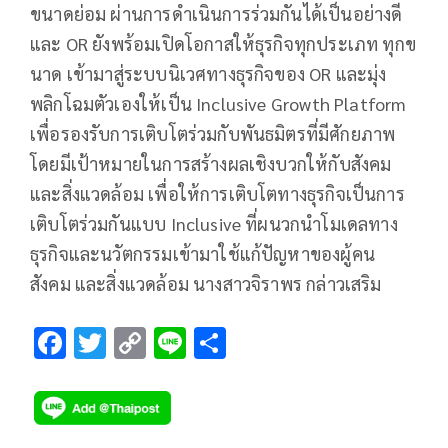
ขนาดย่อม ผ่านการดำเนินการร่วมกันได้เป็นอย่างดี
และ OR ยังพร้อมเปิดโอกาสให้ธุรกิจทุกประเภท ทุกข
นาด เข้ามาสู่ระบบนิเวศทางธุรกิจของ OR และมุ่ง
พลิกโฉมตัวเองให้เป็น Inclusive Growth Platform
เพื่อรองรับการเติบโตร่วมกับพันธมิตรที่มีศักยภาพ
โดยมีเป้าหมายในการสร้างผลเชิงบวกให้กับสังคม
และสิ่งแวดล้อม เพื่อให้การเติบโตทางธุรกิจเป็นการ
เติบโตร่วมกันแบบ Inclusive ที่ผนวกนำโมเดลทาง
ธุรกิจและนวัตกรรมเข้ามาใช้แก้ปัญหาของผู้คน
สังคม และสิ่งแวดล้อม นางสาวจิราพร กล่าวเสริม
F
T
C
Li
S
ac
wi
o
n
h
e
tt
p
e
ar
b
er
y
e