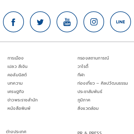
การเมือง
กรองสถานการณ์
เปลว สีเงิน
วาไรตี้
คอลัมนิสต์
กีฬา
บทความ
ท่องเที่ยว – ศิลปวัฒนธรรม
เศรษฐกิจ
ประชาสัมพันธ์
ข่าวพระราชสำนัก
ภูมิภาค
หนังสือพิมพ์
สิ่งแวดล้อม
ต่างประเทศ
PR & PRESS