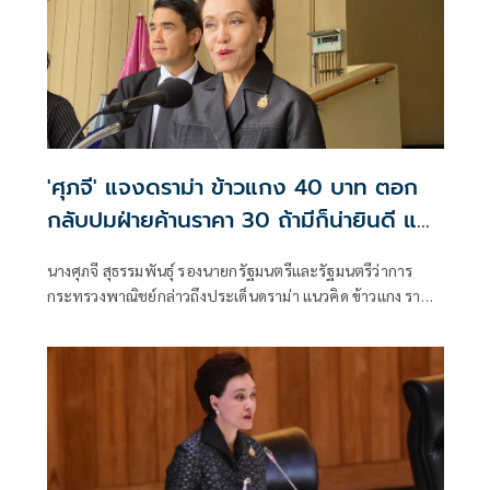
'ศุภจี' แจงดราม่า ข้าวแกง 40 บาท ตอก
กลับปมฝ่ายค้านราคา 30 ถ้ามีก็น่ายินดี แต่
ทำไมปชช.เรียกร้องให้ดูแล
นางศุภจี สุธรรมพันธุ์ รองนายกรัฐมนตรีและรัฐมนตรีว่าการ
กระทรวงพาณิชย์กล่าวถึงประเด็นดราม่า แนวคิด ข้าวแกง ราคา
40 บาทว่า ก